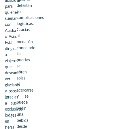
absoluta
detestan
para
las
quienes
complicaciones
sueñan
logísticas.
con
Gracias
Alaska
al
o Asia.
medallón
Está
conectado,
dirigida
las
a
puertas
viajeros
se
que
abren
desean
solas
ver
al
glaciares
acercarse
y osos
y se
(gracias
puede
a sus
pedir
exclusivos
una
lodges
bebida
en
desde
tierra)