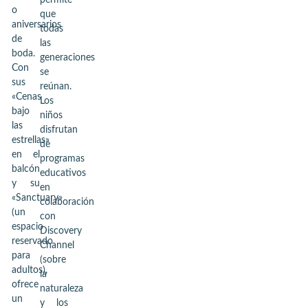
permite
o
que
aniversarios
todas
de
las
boda.
generaciones
Con
se
sus
reúnan.
«Cenas
Los
bajo
niños
las
disfrutan
estrellas»
de
en el
programas
balcón
educativos
y su
en
«Sanctuary»
colaboración
(un
con
espacio
Discovery
reservado
Channel
para
(sobre
adultos),
la
ofrece
naturaleza
un
y los