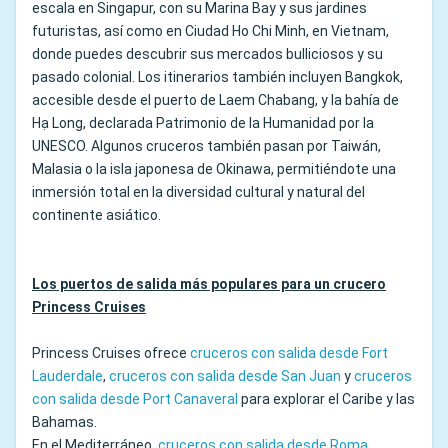
escala en Singapur, con su Marina Bay y sus jardines
futuristas, así como en Ciudad Ho Chi Minh, en Vietnam,
donde puedes descubrir sus mercados bulliciosos y su
pasado colonial. Los itinerarios también incluyen Bangkok,
accesible desde el puerto de Laem Chabang, y la bahía de
Hạ Long, declarada Patrimonio de la Humanidad por la
UNESCO. Algunos cruceros también pasan por Taiwán,
Malasia o la isla japonesa de Okinawa, permitiéndote una
inmersión total en la diversidad cultural y natural del
continente asiático.
Los puertos de salida más populares para un crucero
Princess Cruises
Princess Cruises ofrece
cruceros con salida desde Fort
Lauderdale
,
cruceros con salida desde San Juan
y
cruceros
con salida desde Port Canaveral
para explorar el Caribe y las
Bahamas.
En el Mediterráneo,
cruceros con salida desde Roma