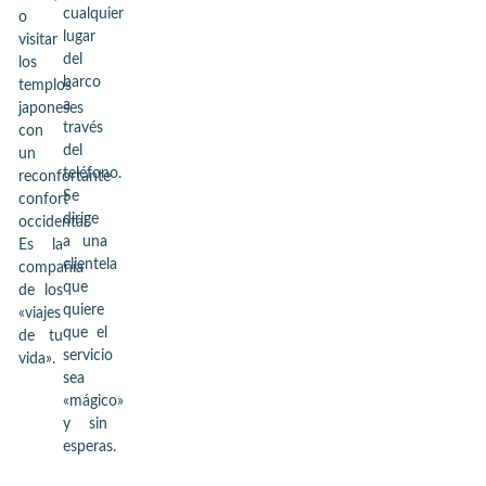
cualquier
o
lugar
visitar
del
los
barco
templos
a
japoneses
través
con
del
un
teléfono.
reconfortante
Se
confort
dirige
occidental.
a una
Es la
clientela
compañía
que
de los
quiere
«viajes
que el
de tu
servicio
vida».
sea
«mágico»
y sin
esperas.