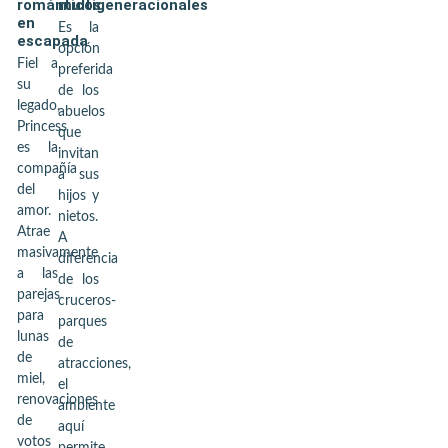
románticos
multigeneracionales
en
Es la
escapada
opción
Fiel a
preferida
su
de los
legado,
abuelos
Princess
que
es la
invitan
compañía
a sus
del
hijos y
amor.
nietos.
Atrae
A
masivamente
diferencia
a las
de los
parejas
cruceros-
para
parques
lunas
de
de
atracciones,
miel,
el
renovaciones
ambiente
de
aquí
votos