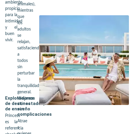
ambiente
animales),
propicio
mientras
para la
que
intimidad
los
y el
adultos
buen
se
vivir.
relajan,
satisfaciendo
a
todos
sin
perturbar
la
tranquilidad
general.
Exploradores
Viajeros
de destinos
conectados,
de ensueño
sin
complicaciones
Princess
Atrae
es la
a
referencia
quienes