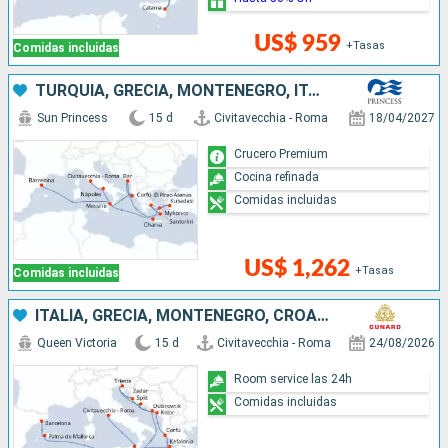
US$ 959
+Tasas
Comidas incluidas
TURQUÍA, GRECIA, MONTENEGRO, ITALIA, ESPAÑA
Sun Princess
15 d
Civitavecchia - Roma
18/04/2027
Crucero Premium
Cocina refinada
Comidas incluidas
US$ 1,262
+Tasas
Comidas incluidas
ITALIA, GRECIA, MONTENEGRO, CROACIA, MALTA, ESPAÑA
Queen Victoria
15 d
Civitavecchia - Roma
24/08/2026
Room service las 24h
Comidas incluidas