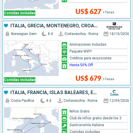
US$ 627
+Tasas
Comidas incluidas
ITALIA, GRECIA, MONTENEGRO, CROACIA
Norwegian Gem
8 d
Civitavecchia - Roma
18/10/2026
Animaciones Incluidas
Paquete WiFi*
Créditos para excursiones
Hasta 50% Off
US$ 679
+Tasas
Comidas incluidas
ITALIA, FRANCIA, ISLAS BALEARES, ESPAÑA
Costa Pacifica
8 d
Civitavecchia - Roma
12/09/2026
Niños Gratis
Club de niños gratis desde los 3
Gastronomía italiana
Comidas incluidas