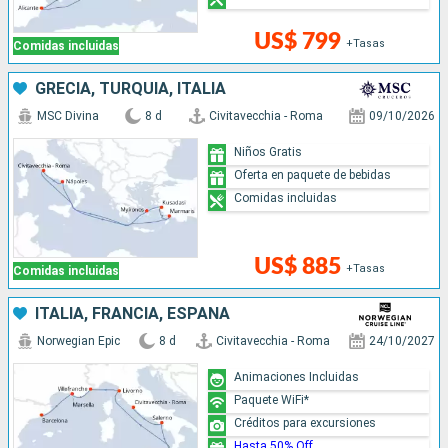
US$ 799
+Tasas
Comidas incluidas
GRECIA, TURQUÍA, ITALIA
MSC Divina
8 d
Civitavecchia - Roma
09/10/2026
Niños Gratis
Oferta en paquete de bebidas
Comidas incluidas
US$ 885
+Tasas
Comidas incluidas
ITALIA, FRANCIA, ESPAÑA
Norwegian Epic
8 d
Civitavecchia - Roma
24/10/2027
Animaciones Incluidas
Paquete WiFi*
Créditos para excursiones
Hasta 50% Off