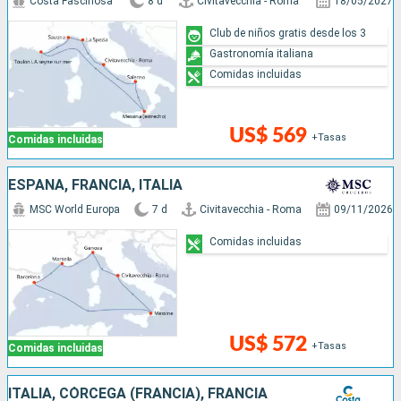
Costa Fascinosa
8 d
Civitavecchia - Roma
18/05/2027
Club de niños gratis desde los 3
Gastronomía italiana
Comidas incluidas
US$ 569
+Tasas
Comidas incluidas
ESPAÑA, FRANCIA, ITALIA
MSC World Europa
7 d
Civitavecchia - Roma
09/11/2026
Comidas incluidas
US$ 572
+Tasas
Comidas incluidas
ITALIA, CÓRCEGA (FRANCIA), FRANCIA