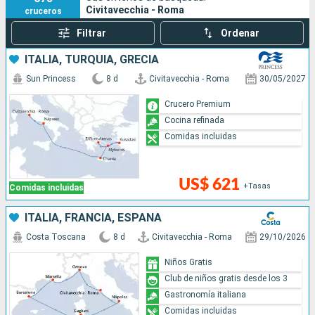
Civitavecchia - Roma
cruceros
Filtrar
Ordenar
ITALIA, TURQUÍA, GRECIA
Sun Princess
8 d
Civitavecchia - Roma
30/05/2027
Crucero Premium
Cocina refinada
Comidas incluidas
US$ 621
+Tasas
Comidas incluidas
ITALIA, FRANCIA, ESPAÑA
Costa Toscana
8 d
Civitavecchia - Roma
29/10/2026
Niños Gratis
Club de niños gratis desde los 3
Gastronomía italiana
Comidas incluidas