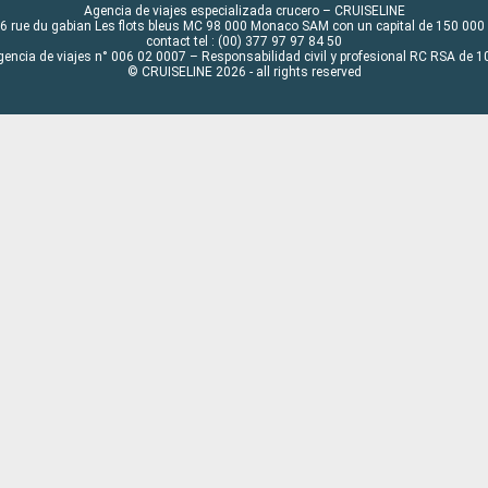
Agencia de viajes especializada crucero – CRUISELINE
6 rue du gabian Les flots bleus MC 98 000 Monaco SAM con un capital de 150 000
contact tel : (00) 377 97 97 84 50
gencia de viajes n° 006 02 0007 – Responsabilidad civil y profesional RC RSA de
© CRUISELINE 2026 - all rights reserved