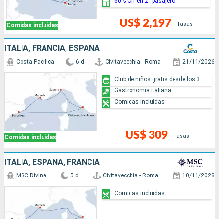
60% Off en 2° pasajero
US$ 2,197
+Tasas
Comidas incluidas
ITALIA, FRANCIA, ESPAÑA
Costa Pacifica
6 d
Civitavecchia - Roma
21/11/2026
Club de niños gratis desde los 3
Gastronomía italiana
Comidas incluidas
US$ 309
+Tasas
Comidas incluidas
ITALIA, ESPAÑA, FRANCIA
MSC Divina
5 d
Civitavecchia - Roma
10/11/2028
Comidas incluidas