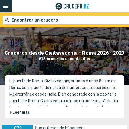
Encontrar un crucero
Nuestros destinos
Cruceros desde Civitavecchia - Roma 2026 - 2027
673 cruceros encontrados
Fecha de salida
Puertos
Compañías
El puerto de Roma-Civitavecchia, situado a unos 80 km de
Roma, es el puerto de salida de numerosos cruceros en el
Buscar
Mediterráneo desde Italia. Bien conectado con la capital, el
puerto de Roma-Civitavecchia ofrece un acceso práctico a
las atracciones históricas y culturales de la ciudad eterna.
+
Leer más
673
Sus criterios de búsqueda: