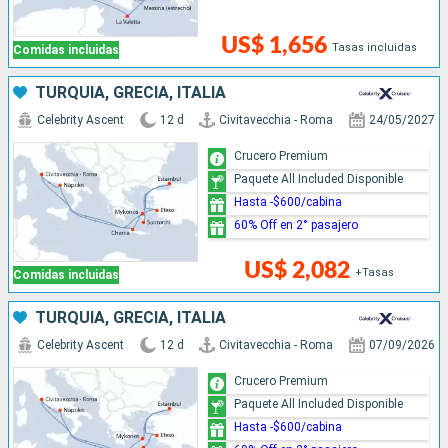
US$ 1,656
Tasas incluidas
Comidas incluidas
TURQUÍA, GRECIA, ITALIA
Celebrity Ascent
12 d
Civitavecchia - Roma
24/05/2027
Crucero Premium
Paquete All Included Disponible
Hasta -$600/cabina
60% Off en 2° pasajero
US$ 2,082
+Tasas
Comidas incluidas
TURQUÍA, GRECIA, ITALIA
Celebrity Ascent
12 d
Civitavecchia - Roma
07/09/2026
Crucero Premium
Paquete All Included Disponible
Hasta -$600/cabina