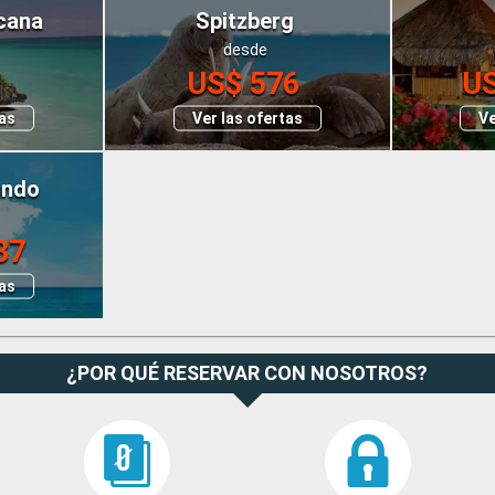
icana
Spitzberg
desde
1
US$ 576
US
tas
Ver las ofertas
Ve
undo
87
tas
¿POR QUÉ RESERVAR CON NOSOTROS?