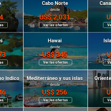
o
Cabo Norte
Cana
desde
4
US$ 2,031
U
tas
Ver las ofertas
Ve
os
Hawai
Isl
desde
73
US$ 345
U
tas
Ver las ofertas
Ve
no Indico
Mediterráneo y sus islas
Oriente
desde
46
US$ 256
U
tas
Ver las ofertas
Ve