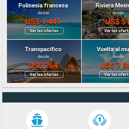
Polinesia francesa
Riviera Mex
desde
desde
US$ 1,441
US$ 5
Ver las ofertas
Ver las ofer
Transpacifico
Vuelta al m
desde
desde
US$ 264
US$ 7,9
Ver las ofertas
Ver las ofer