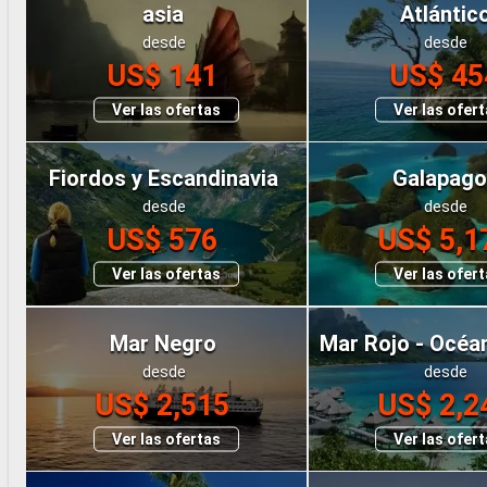
asia
Atlántic
desde
desde
US$ 141
US$ 45
Ver las ofertas
Ver las ofer
Fiordos y Escandinavia
Galapag
desde
desde
US$ 576
US$ 5,1
Ver las ofertas
Ver las ofer
Mar Negro
Mar Rojo - Océa
desde
desde
US$ 2,515
US$ 2,2
Ver las ofertas
Ver las ofer