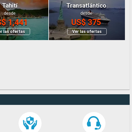
Tahití
Transatlántico
desde
desde
$ 1,441
US$ 375
r las ofertas
Ver las ofertas