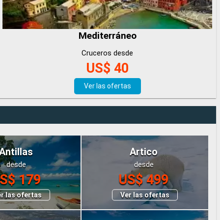
Mediterráneo
Cruceros desde
US$ 40
Ver las ofertas
Antillas
Artico
desde
desde
S$ 179
US$ 499
r las ofertas
Ver las ofertas