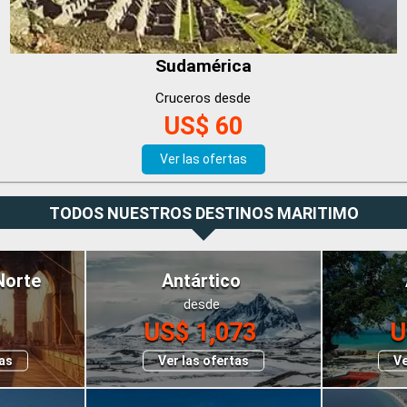
Sudamérica
Cruceros desde
US$ 60
Ver las ofertas
TODOS NUESTROS DESTINOS MARITIMO
Norte
Antártico
desde
US$ 1,073
U
tas
Ver las ofertas
Ve