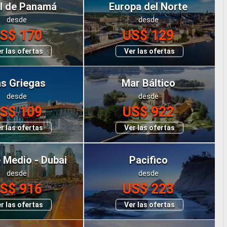
l de Panamá
Europa del Norte
desde
desde
S$ 170
US$ 129
r las ofertas
Ver las ofertas
as Griegas
Mar Báltico
desde
desde
S$ 109
US$ 922
r las ofertas
Ver las ofertas
 Medio - Dubai
Pacifico
desde
desde
S$ 916
US$ 223
r las ofertas
Ver las ofertas