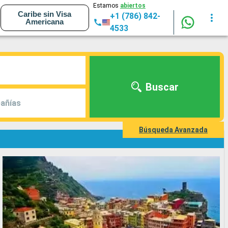
Estamos
abiertos
Caribe sin Visa
+1 (786) 842-
Americana
4533
Buscar
añías
Búsqueda Avanzada