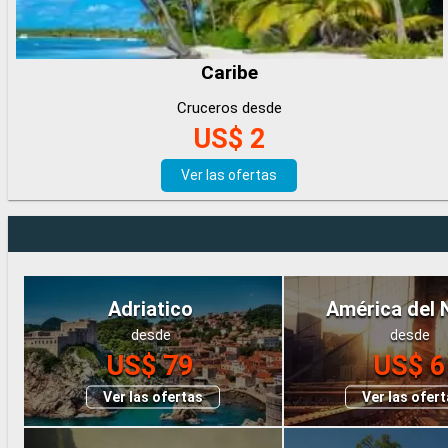
Caribe
Cruceros desde
US$ 2
Ver las ofertas
Adriatico
América del 
desde
desde
US$ 79
US$ 6
Ver las ofertas
Ver las ofer