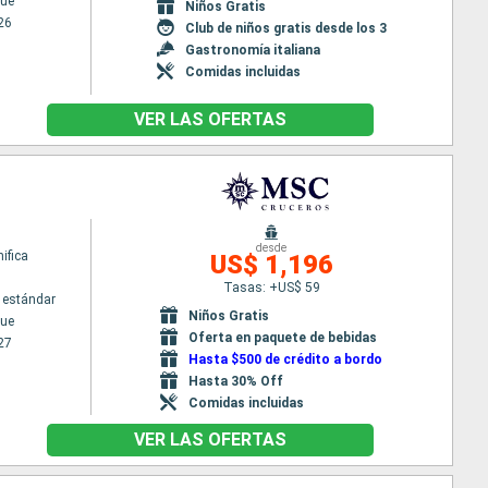
ue
Niños Gratis
26
Club de niños gratis desde los 3
Gastronomía italiana
Comidas incluidas
VER LAS OFERTAS
desde
ifica
US$ 1,196
Tasas: +US$ 59
 estándar
Niños Gratis
ue
Oferta en paquete de bebidas
27
Hasta $500 de crédito a bordo
Hasta 30% Off
Comidas incluidas
VER LAS OFERTAS