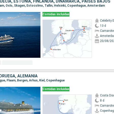
UECIA, ESTONIA, FINLANDIA, DINAMARCA, PAISES BAJOS
dam, Oslo, Skagen, Estocolmo, Tallin, Helsinki, Copenhague, Amsterdam
Comidas incluidas
Celebrity 
13 d
Camarote
Amsterd
20/08/20
ORUEGA, ALEMANIA
ague, Flaam, Bergen, Arhus, Kiel, Copenhague
Comidas incluidas
Costa Di
8 d
Camarote
Copenhag