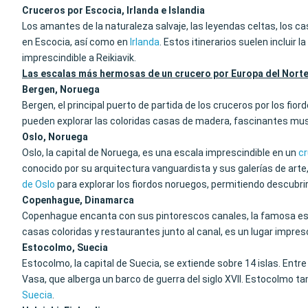
Cruceros por Escocia, Irlanda e Islandia
Los amantes de la naturaleza salvaje, las leyendas celtas, los cas
en Escocia, así como en
Irlanda
. Estos itinerarios suelen incluir 
imprescindible a Reikiavik.
Las escalas más hermosas de un crucero por Europa del Nort
Bergen, Noruega
Bergen, el principal puerto de partida de los cruceros por los fi
pueden explorar las coloridas casas de madera, fascinantes muse
Oslo, Noruega
Oslo, la capital de Noruega, es una escala imprescindible en un
cr
conocido por su arquitectura vanguardista y sus galerías de art
de Oslo
para explorar los fiordos noruegos, permitiendo descubr
Copenhague, Dinamarca
Copenhague encanta con sus pintorescos canales, la famosa estat
casas coloridas y restaurantes junto al canal, es un lugar impres
Estocolmo, Suecia
Estocolmo, la capital de Suecia, se extiende sobre 14 islas. Ent
Vasa, que alberga un barco de guerra del siglo XVII. Estocolmo 
Suecia
.