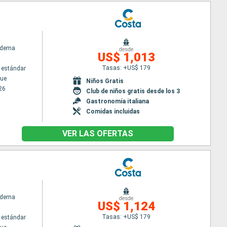
adema
desde
US$ 1,013
Tasas: +US$ 179
 estándar
ue
Niños Gratis
26
Club de niños gratis desde los 3
Gastronomía italiana
Comidas incluidas
VER LAS OFERTAS
adema
desde
US$ 1,124
Tasas: +US$ 179
 estándar