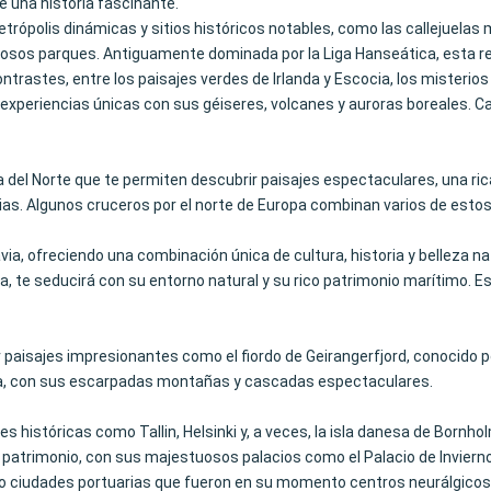
 una historia fascinante.
trópolis dinámicas y sitios históricos notables, como las callejuelas 
mosos parques. Antiguamente dominada por la Liga Hanseática, esta reg
ntrastes, entre los paisajes verdes de Irlanda y Escocia, los misterios
 experiencias únicas con sus géiseres, volcanes y auroras boreales. Ca
 del Norte que te permiten descubrir paisajes espectaculares, una rica
as. Algunos cruceros por el norte de Europa combinan varios de estos 
avia, ofreciendo una combinación única de cultura, historia y belleza 
 te seducirá con su entorno natural y su rico patrimonio marítimo. Es
r paisajes impresionantes como el fiordo de Geirangerfjord, conocid
ega, con sus escarpadas montañas y cascadas espectaculares.
es históricas como Tallin, Helsinki y, a veces, la isla danesa de Bornho
patrimonio, con sus majestuosos palacios como el Palacio de Invierno. 
o ciudades portuarias que fueron en su momento centros neurálgicos d