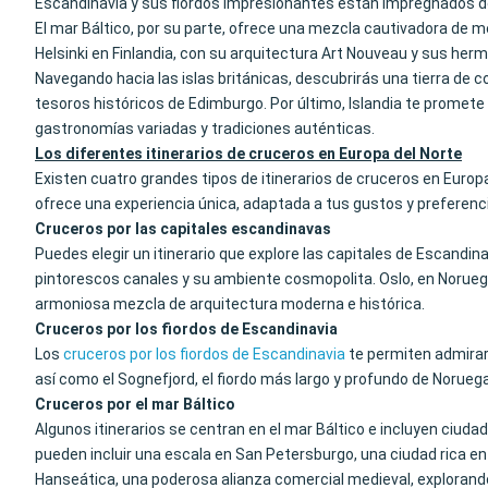
Escandinavia y sus fiordos impresionantes están impregnados de
El mar Báltico, por su parte, ofrece una mezcla cautivadora de me
Helsinki en Finlandia, con su arquitectura Art Nouveau y sus her
Navegando hacia las islas británicas, descubrirás una tierra de co
tesoros históricos de Edimburgo. Por último, Islandia te promete
gastronomías variadas y tradiciones auténticas.
Los diferentes itinerarios de cruceros en Europa del Norte
Existen cuatro grandes tipos de itinerarios de cruceros en Europa
ofrece una experiencia única, adaptada a tus gustos y preferenci
Cruceros por las capitales escandinavas
Puedes elegir un itinerario que explore las capitales de Escandin
pintorescos canales y su ambiente cosmopolita. Oslo, en Noruega,
armoniosa mezcla de arquitectura moderna e histórica.
Cruceros por los fiordos de Escandinavia
Los
cruceros por los fiordos de Escandinavia
te permiten admira
así como el Sognefjord, el fiordo más largo y profundo de Noru
Cruceros por el mar Báltico
Algunos itinerarios se centran en el mar Báltico e incluyen ciudad
pueden incluir una escala en San Petersburgo, una ciudad rica en 
Hanseática, una poderosa alianza comercial medieval, explorand