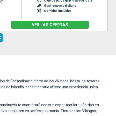
Club de niños gratis desde los 3
27
Gastronomía italiana
Comidas incluidas
VER LAS OFERTAS
S
os de Escandinavia, tierra de los Vikingos, hasta los tesoros
les de Islandia, cada itinerario ofrece una experiencia única.
 Escandinavia te asombrará con sus espectaculares fiordos en
za coexisten en perfecta armonía. Tierra de los Vikingos,