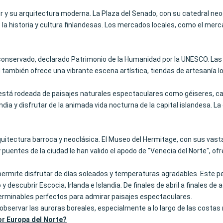
dor y su arquitectura moderna. La Plaza del Senado, con su catedral ne
 la historia y cultura finlandesas. Los mercados locales, como el mer
en conservado, declarado Patrimonio de la Humanidad por la UNESCO. Las
d también ofrece una vibrante escena artística, tiendas de artesanía l
 está rodeada de paisajes naturales espectaculares como géiseres, ca
dia y disfrutar de la animada vida nocturna de la capital islandesa. La 
arquitectura barroca y neoclásica. El Museo del Hermitage, con sus vas
entes de la ciudad le han valido el apodo de "Venecia del Norte", ofre
rmite disfrutar de días soleados y temperaturas agradables. Este per
o y descubrir Escocia, Irlanda e Islandia. De finales de abril a finales
interminables perfectos para admirar paisajes espectaculares.
 observar las auroras boreales, especialmente a lo largo de las costa
or Europa del Norte?