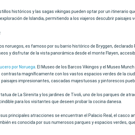
tillos históricos y las sagas vikingas pueden optar por un itinerario q
la exploración de Islandia, permitiendo a los viajeros descubrir paisajes
e
ordos noruegos, es famoso por su barrio histórico de Bryggen, declarad
os y disfrutar de la vista panorámica desde el monte Fløyen, accesibl
ucero por Noruega
. El Museo de los Barcos Vikingos y el Museo Munc
e, contrasta magníficamente con los vastos espacios verdes de la ciu
ir paisajes impresionantes, cascadas majestuosas y pintorescos pueb
ua de La Sirenita y los jardines de Tivoli, uno de los parques de atr
cindible para los visitantes que deseen probar la cocina danesa.
re sus principales atracciones se encuentran el Palacio Real, el casco
también es conocida por sus numerosos parques y espacios verdes, que