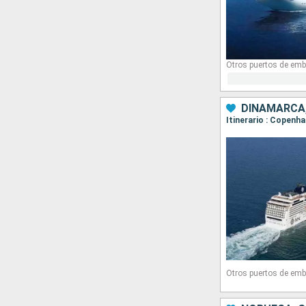
Otros puertos de emb
DINAMARCA,
Itinerario : Copenh
Otros puertos de emb