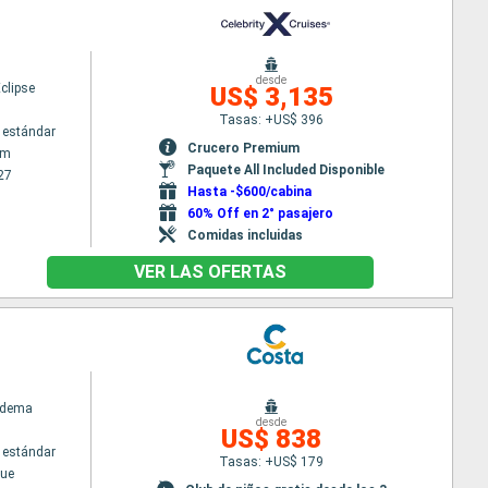
desde
Eclipse
US$ 3,135
Tasas: +US$ 396
 estándar
Crucero Premium
am
Paquete All Included Disponible
27
Hasta -$600/cabina
60% Off en 2° pasajero
Comidas incluidas
VER LAS OFERTAS
adema
desde
US$ 838
 estándar
Tasas: +US$ 179
ue