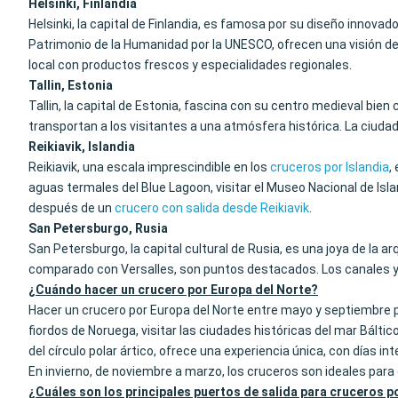
Helsinki, Finlandia
Helsinki, la capital de Finlandia, es famosa por su diseño innova
Patrimonio de la Humanidad por la UNESCO, ofrecen una visión de
local con productos frescos y especialidades regionales.
Tallin, Estonia
Tallin, la capital de Estonia, fascina con su centro medieval bi
transportan a los visitantes a una atmósfera histórica. La ciuda
Reikiavik, Islandia
Reikiavik, una escala imprescindible en los
cruceros por Islandia
,
aguas termales del Blue Lagoon, visitar el Museo Nacional de Islan
después de un
crucero con salida desde Reikiavik
.
San Petersburgo, Rusia
San Petersburgo, la capital cultural de Rusia, es una joya de la 
comparado con Versalles, son puntos destacados. Los canales y pu
¿Cuándo hacer un crucero por Europa del Norte?
Hacer un crucero por Europa del Norte entre mayo y septiembre pe
fiordos de Noruega, visitar las ciudades históricas del mar Báltic
del círculo polar ártico, ofrece una experiencia única, con días 
En invierno, de noviembre a marzo, los cruceros son ideales para
¿Cuáles son los principales puertos de salida para cruceros p