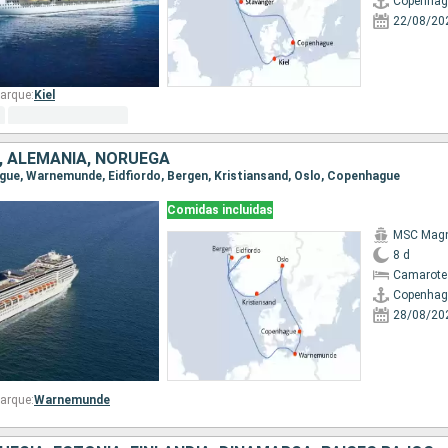
Copenhag
22/08/20
arque:
Kiel
 ALEMANIA, NORUEGA
ague, Warnemunde, Eidfiordo, Bergen, Kristiansand, Oslo, Copenhague
Comidas incluidas
MSC Magn
8 d
Camarote
Copenhag
28/08/20
arque:
Warnemunde