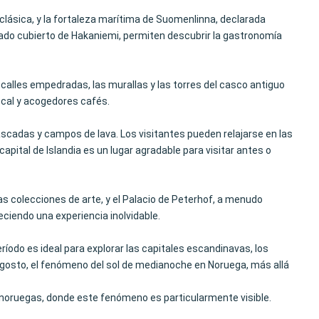
oclásica, y la fortaleza marítima de Suomenlinna, declarada
cado cubierto de Hakaniemi, permiten descubrir la gastronomía
 calles empedradas, las murallas y las torres del casco antiguo
ocal y acogedores cafés.
scadas y campos de lava. Los visitantes pueden relajarse en las
capital de Islandia es un lugar agradable para visitar antes o
tas colecciones de arte, y el Palacio de Peterhof, a menudo
ciendo una experiencia inolvidable.
íodo es ideal para explorar las capitales escandinavas, los
 de agosto, el fenómeno del sol de medianoche en Noruega, más allá
s noruegas, donde este fenómeno es particularmente visible.