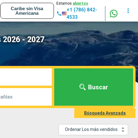
Estamos
abiertos
Caribe sin Visa
+1 (786) 842-
Americana
4533
 2026 - 2027
Buscar
añías
Búsqueda Avanzada
Ordenar Los más vendidos