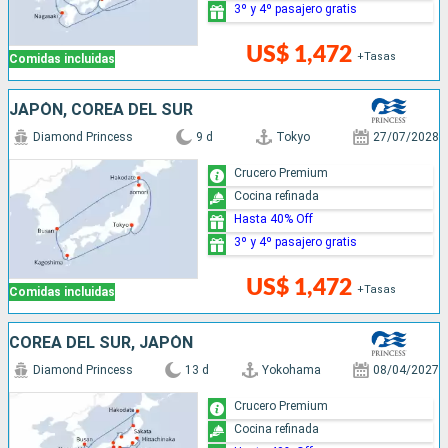
3º y 4º pasajero gratis
US$ 1,472
+Tasas
Comidas incluidas
JAPÓN, COREA DEL SUR
Diamond Princess
9 d
Tokyo
27/07/2028
Crucero Premium
Cocina refinada
Hasta 40% Off
3º y 4º pasajero gratis
US$ 1,472
+Tasas
Comidas incluidas
COREA DEL SUR, JAPÓN
Diamond Princess
13 d
Yokohama
08/04/2027
Crucero Premium
Cocina refinada