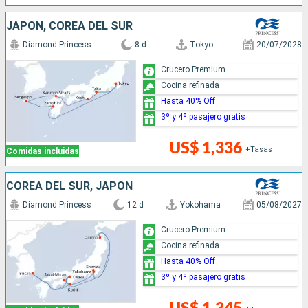
JAPÓN, COREA DEL SUR
Diamond Princess
8 d
Tokyo
20/07/2028
Crucero Premium
Cocina refinada
Hasta 40% Off
3º y 4º pasajero gratis
US$ 1,336
+Tasas
Comidas incluidas
COREA DEL SUR, JAPÓN
Diamond Princess
12 d
Yokohama
05/08/2027
Crucero Premium
Cocina refinada
Hasta 40% Off
3º y 4º pasajero gratis