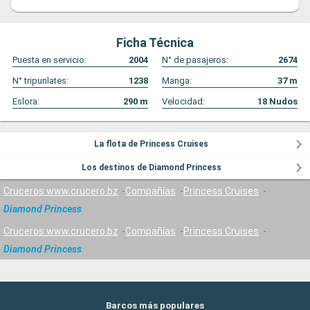
Ficha Técnica
Puesta en servicio:
2004
N° de pasajeros:
2674
N° tripunlates:
1238
Manga:
37
m
Eslora:
290
m
Velocidad:
18
Nudos
La flota de Princess Cruises
Los destinos de Diamond Princess
Cruceros www.crucero.bz
Compañías
Princess Cruises
Diamond Princess
Cruceros www.crucero.bz
Compañías
Princess Cruises
Diamond Princess
Barcos más populares