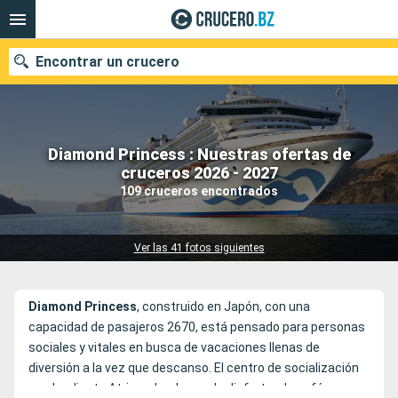
Encontrar un crucero
Diamond Princess : Nuestras ofertas de
Nuestros destinos
cruceros 2026 - 2027
109 cruceros encontrados
Fecha de salida
Puertos
Compañías
Ver las 41 fotos siguientes
Buscar
Diamond
Princess
, construido en Japón, con una
capacidad de pasajeros 2670, está pensado para personas
sociales y vitales en busca de vacaciones llenas de
diversión a la vez que descanso. El centro de socialización
es el radiante Atrium donde puede disfrutar de café y