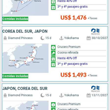
Hasta 40% Off
3º y 4º pasajero gratis
US$ 1,476
+Tasas
Comidas incluidas
COREA DEL SUR, JAPÓN
Diamond Princess
15 d
Yokohama
30/10/2027
Crucero Premium
Cocina refinada
Hasta 40% Off
3º y 4º pasajero gratis
US$ 1,493
+Tasas
Comidas incluidas
JAPÓN, COREA DEL SUR
Diamond Princess
15 d
Yokohama
13/11/2027
Crucero Premium
Cocina refinada