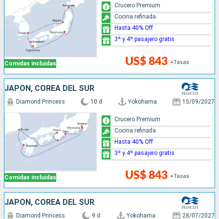
Crucero Premium
metrópolis a bordo de Diamond Princess! ¡Cruceros.com es
Cocina refinada
su marca amiga que se encarga de cada detalle de su
Hasta 40% Off
reserva!
3º y 4º pasajero gratis
Confíe en el gran entretenimiento a bordo que le ofrecen
US$ 843
los cruceros
+Tasas
Comidas incluidas
JAPÓN, COREA DEL SUR
Diamond Princess
10 d
Yokohama
15/09/2027
Crucero Premium
Cocina refinada
Hasta 40% Off
3º y 4º pasajero gratis
US$ 843
+Tasas
Comidas incluidas
JAPÓN, COREA DEL SUR
Diamond Princess
9 d
Yokohama
28/07/2027