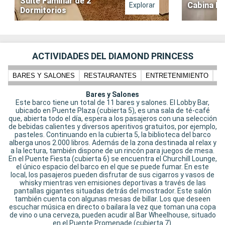
Suite Familiar de 2
Cabina In
Explorar
Dormitorios
ACTIVIDADES DEL DIAMOND PRINCESS
BARES Y SALONES
RESTAURANTES
ENTRETENIMIENTO
N
Bares y Salones
Este barco tiene un total de 11 bares y salones. El Lobby Bar,
ubicado en Puente Plaza (cubierta 5), es una sala de té-café
que, abierta todo el día, espera a los pasajeros con una selección
de bebidas calientes y diversos aperitivos gratuitos, por ejemplo,
pasteles. Continuando en la cubierta 5, la biblioteca del barco
alberga unos 2.000 libros. Además de la zona destinada al relax y
a la lectura, también dispone de un rincón para juegos de mesa.
En el Puente Fiesta (cubierta 6) se encuentra el Churchill Lounge,
el único espacio del barco en el que se puede fumar. En este
local, los pasajeros pueden disfrutar de sus cigarros y vasos de
whisky mientras ven emisiones deportivas a través de las
pantallas gigantes situadas detrás del mostrador. Este salón
también cuenta con algunas mesas de billar. Los que deseen
escuchar música en directo o bailara la vez que toman una copa
de vino o una cerveza, pueden acudir al Bar Wheelhouse, situado
en el Puente Promenade (cubierta 7).