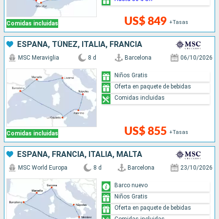
US$ 849
+Tasas
Comidas incluidas
ESPAÑA, TÚNEZ, ITALIA, FRANCIA
MSC Meraviglia
8 d
Barcelona
06/10/2026
Niños Gratis
Oferta en paquete de bebidas
Comidas incluidas
US$ 855
+Tasas
Comidas incluidas
ESPAÑA, FRANCIA, ITALIA, MALTA
MSC World Europa
8 d
Barcelona
23/10/2026
Barco nuevo
Niños Gratis
Oferta en paquete de bebidas
Comidas incluidas