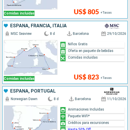
US$ 805
+Tasas
Comidas incluidas
ESPAÑA, FRANCIA, ITALIA
MSC Seaview
8 d
Barcelona
29/10/2026
Niños Gratis
Oferta en paquete de bebidas
Comidas incluidas
US$ 823
+Tasas
Comidas incluidas
ESPAÑA, PORTUGAL
Norwegian Dawn
8 d
Barcelona
11/10/2026
Animaciones Incluidas
Paquete WiFi*
Créditos para excursiones
Hasta 50% Off