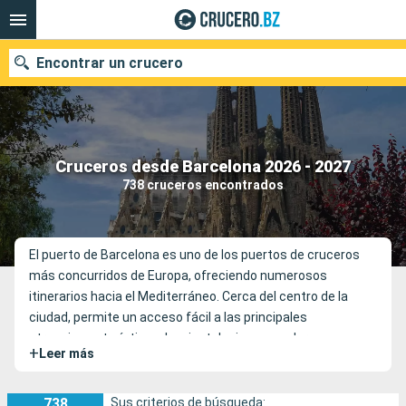
Encontrar un crucero
Nuestros destinos
Cruceros desde Barcelona 2026 - 2027
738 cruceros encontrados
Fecha de salida
Puertos
Compañías
El puerto de Barcelona es uno de los puertos de cruceros
más concurridos de Europa, ofreciendo numerosos
Buscar
itinerarios hacia el Mediterráneo. Cerca del centro de la
ciudad, permite un acceso fácil a las principales
atracciones turísticas. Las instalaciones modernas
+
Leer más
aseguran la comodidad de los pasajeros.
738
Sus criterios de búsqueda: