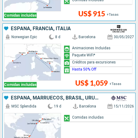
US$ 915
+Tasas
Comidas incluidas
ESPAÑA, FRANCIA, ITALIA
Norwegian Epic
8 d
Barcelona
30/05/2027
Animaciones Incluidas
Paquete WiFi*
Créditos para excursiones
Hasta 50% Off
US$ 1,059
+Tasas
Comidas incluidas
ESPAÑA, MARRUECOS, BRASIL, URUGUAY, ARGENTINA
MSC Splendida
19 d
Barcelona
15/11/2026
Comidas incluidas