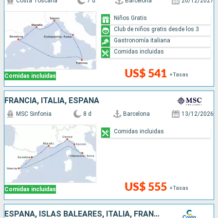
Costa Toscana
7 d
Barcelona
20/12/2027
Niños Gratis
Club de niños gratis desde los 3
Gastronomía italiana
Comidas incluidas
US$ 541
+Tasas
Comidas incluidas
FRANCIA, ITALIA, ESPAÑA
MSC Sinfonia
8 d
Barcelona
13/12/2026
Comidas incluidas
US$ 555
+Tasas
Comidas incluidas
ESPAÑA, ISLAS BALEARES, ITALIA, FRANCIA