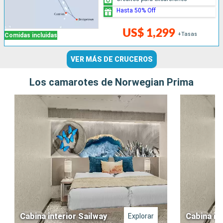
Hasta 50% Off
US$ 1,299
+Tasas
Comidas incluidas
VER MÁS DE CRUCEROS
Los camarotes de Norwegian Prima
Cabina interior Sailway
Cabina in
Explorar