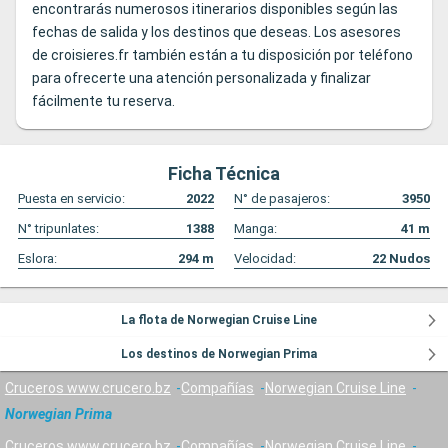
encontrarás numerosos itinerarios disponibles según las
fechas de salida y los destinos que deseas. Los asesores
de croisieres.fr también están a tu disposición por teléfono
para ofrecerte una atención personalizada y finalizar
fácilmente tu reserva.
Ficha Técnica
Puesta en servicio:
2022
N° de pasajeros:
3950
N° tripunlates:
1388
Manga:
41
m
Eslora:
294
m
Velocidad:
22
Nudos
La flota de Norwegian Cruise Line
Los destinos de Norwegian Prima
Cruceros www.crucero.bz
Compañías
Norwegian Cruise Line
Norwegian Prima
Cruceros www.crucero.bz
Compañías
Norwegian Cruise Line