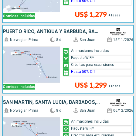
Hasta 50% Off
US$ 1,279
+Tasas
Comidas incluidas
PUERTO RICO, ANTIGUA Y BARBUDA, BARBADOS, SAN MARTÍN
Norwegian Prima
8 d
San Juan
15/11/2026
Animaciones Incluidas
Paquete WiFi*
Créditos para excursiones
Hasta 50% Off
US$ 1,299
+Tasas
Comidas incluidas
SAN MARTÍN, SANTA LUCIA, BARBADOS, PUERTO RICO
Norwegian Prima
8 d
San Juan
06/12/2026
Animaciones Incluidas
Paquete WiFi*
Créditos para excursiones