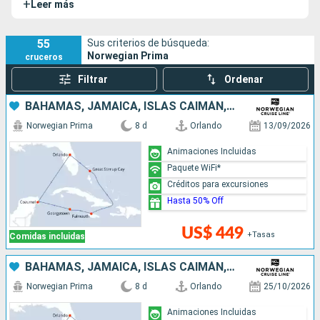
+
Leer más
Norwegian Prima está diseñado para ofrecerte una
experiencia de
crucero marítimo
que combina confort,
entretenimientos cautivadores y una oferta gastronómica
55
Sus criterios de búsqueda:
Norwegian Prima
cruceros
sabrosa y variada. Cuenta con un sister-ship, el
Norwegian
Viva
.
Filtrar
Ordenar
BAHAMAS, JAMAICA, ISLAS CAIMÁN, MÉXICO, ESTADOS UNIDOS
Norwegian Prima
8 d
Orlando
13/09/2026
Animaciones Incluidas
Paquete WiFi*
Créditos para excursiones
Hasta 50% Off
US$ 449
+Tasas
Comidas incluidas
BAHAMAS, JAMAICA, ISLAS CAIMÁN, MÉXICO, ESTADOS UNIDOS
Norwegian Prima
8 d
Orlando
25/10/2026
Animaciones Incluidas