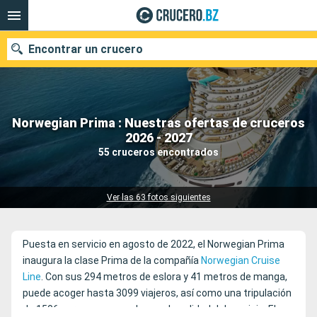
Encontrar un crucero
Norwegian Prima : Nuestras ofertas de cruceros
Nuestros destinos
2026 - 2027
55 cruceros encontrados
Fecha de salida
Puertos
Compañías
Ver las 63 fotos siguientes
Buscar
Puesta en servicio en agosto de 2022, el Norwegian Prima
inaugura la clase Prima de la compañía
Norwegian Cruise
Line
. Con sus 294 metros de eslora y 41 metros de manga,
puede acoger hasta 3099 viajeros, así como una tripulación
de 1506 personas que velan por la calidad del servicio. El