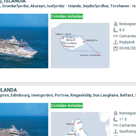
), ISLANDIA
Comidas incluidas
Norwegian
8 d
Camarote
Reykjavik
09/08/20
IRLANDA
mpton, Edimbourg, Invergordon, Portree, Ringaskiddy, Dun Laoghaire, Belfas
Comidas incluidas
Norwegian
11 d
Camarote
Southamp