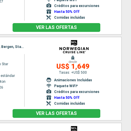
27
Créditos para excursiones
Hasta 50% Off
Comidas incluidas
VER LAS OFERTAS
Itinerario : Southampton, Edimbourg, Invergordon, Reykjavik, Isafjordur - Islande, Akureyri, Maloy, Bergen, Stavanger, Southampton
desde
 Star
US$ 1,649
Tasas: +US$ 500
 estándar
Animaciones Incluidas
ton
Paquete WiFi*
26
Créditos para excursiones
Hasta 50% Off
Comidas incluidas
VER LAS OFERTAS