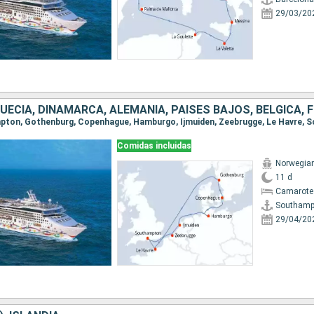
29/03/20
SUECIA, DINAMARCA, ALEMANIA, PAISES BAJOS, BÉLGICA, 
ampton, Gothenburg, Copenhague, Hamburgo, Ijmuiden, Zeebrugge, Le Havre,
Comidas incluidas
Norwegian
11 d
Camarote
Southamp
29/04/20