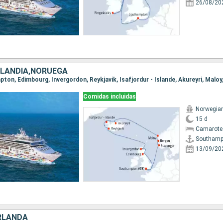
26/08/20
ISLANDIA,NORUEGA
Comidas incluidas
Norwegian
15 d
Camarote
Southamp
13/09/20
IRLANDA