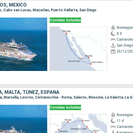
OS, MÉXICO
go, Cabo san Lucas, Mazatlan, Puerto Vallarta, San Diego
Comidas incluidas
Norwegian
8 d
Camarote
San Diego
26/12/20
IA, MALTA, TÚNEZ, ESPAÑA
Comidas incluidas
Norwegian
11 d
Camarote
Barcelona