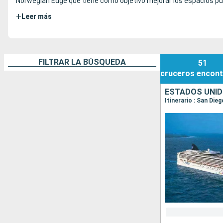
Norwegian Edge que tiene como objetivo mejorar los espacios pú
+
Leer más
FILTRAR LA BÚSQUEDA
51
cruceros
encont
ESTADOS UNID
Itinerario : San Di