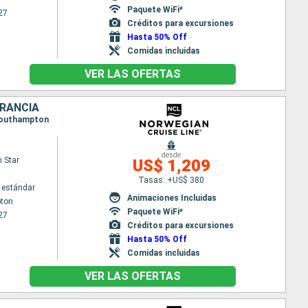
Paquete WiFi*
27
Créditos para excursiones
Hasta 50% Off
Comidas incluidas
VER LAS OFERTAS
FRANCIA
 Southampton
desde
 Star
US$ 1,209
Tasas: +US$ 380
 estándar
Animaciones Incluidas
ton
Paquete WiFi*
27
Créditos para excursiones
Hasta 50% Off
Comidas incluidas
VER LAS OFERTAS