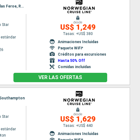
Itinerario : Reykjavik, Grundarfjordur, Akureyri, Isafjordur - Islande, Seydisfjordhur, Torshaven - Islas Feroe, Reykjavik
desde
 Star
US$ 1,249
Tasas: +US$ 380
 estándar
Animaciones Incluidas
Paquete WiFi*
26
Créditos para excursiones
Hasta 50% Off
Comidas incluidas
VER LAS OFERTAS
t, Southampton
desde
 Star
US$ 1,629
Tasas: +US$ 440
 estándar
Animaciones Incluidas
ton
Paquete WiFi*