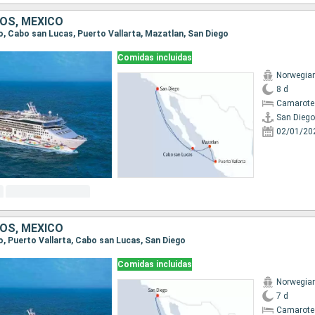
OS, MÉXICO
go, Cabo san Lucas, Puerto Vallarta, Mazatlan, San Diego
Comidas incluidas
Norwegian
8 d
Camarote
San Diego
02/01/20
OS, MÉXICO
go, Puerto Vallarta, Cabo san Lucas, San Diego
Comidas incluidas
Norwegian
7 d
Camarote