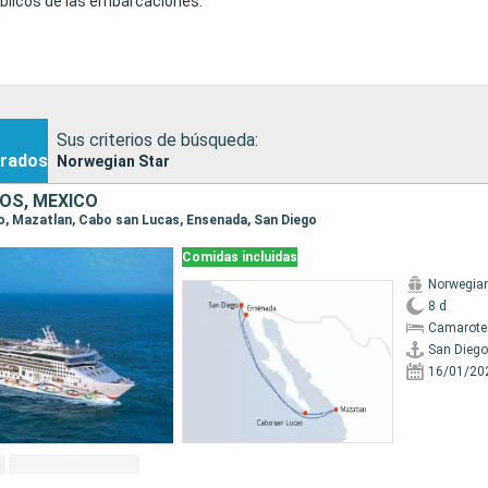
blicos de las embarcaciones.
Sus criterios de búsqueda:
rados
Norwegian Star
OS, MÉXICO
ego, Mazatlan, Cabo san Lucas, Ensenada, San Diego
Comidas incluidas
Norwegian
8 d
Camarote
San Diego
16/01/20