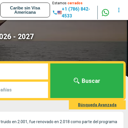
Estamos
cerrados
Caribe sin Visa
+1 (786) 842-
Americana
4533
026 - 2027
Buscar
añías
Búsqueda Avanzada
struido en 2.001, fue renovado en 2.018 como parte del programa