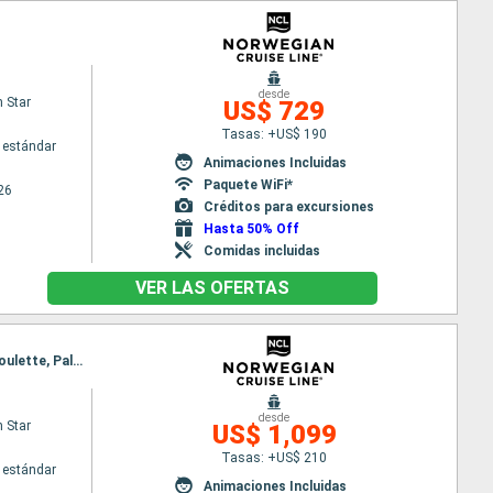
desde
 Star
US$ 729
Tasas: +US$ 190
 estándar
Animaciones Incluidas
Paquete WiFi*
26
Créditos para excursiones
Hasta 50% Off
Comidas incluidas
VER LAS OFERTAS
Itinerario : Barcelona, Marsella, Livorno, Civitavecchia - Roma, Salerno, Messine, La Valetta, La Goulette, Palma de Mallorca, Barcelona
desde
 Star
US$ 1,099
Tasas: +US$ 210
 estándar
Animaciones Incluidas