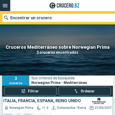
Encontrar un crucero
Nuestros destinos
Cruceros Mediterráneo sobre Norwegian Prima
3 cruceros encontrados
Fecha de salida
Puertos
Compañías
3
Sus criterios de búsqueda:
Buscar
Norwegian Prima - Mediterráneo
cruceros
Filtrar
Ordenar
ITALIA, FRANCIA, ESPAÑA, REINO UNIDO
Norwegian Prima
11 d
Civitavecchia - Roma
27/05/2027