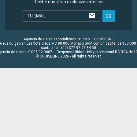
Recibe nuestras exclusivas ofertas
TU EMAIL
OK
Agencia de viajes especializada crucero – CRUISELINE
6 rue du gabian Les flots bleus MC 98 000 Monaco SAM con un capital de 150 000
contact tel : (00) 377 97 97 84 50
gencia de viajes n° 006 02 0007 – Responsabilidad civil y profesional RC RSA de
© CRUISELINE 2026 - all rights reserved