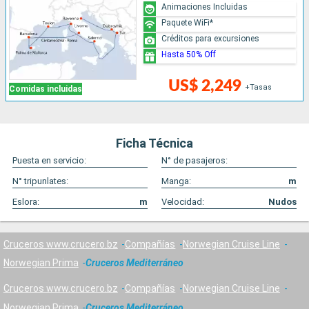
Animaciones Incluidas
Paquete WiFi*
Créditos para excursiones
Hasta 50% Off
US$ 2,249
+Tasas
Comidas incluidas
Ficha Técnica
Puesta en servicio:
N° de pasajeros:
N° tripunlates:
Manga:
m
Eslora:
m
Velocidad:
Nudos
Cruceros www.crucero.bz
Compañías
Norwegian Cruise Line
Norwegian Prima
Cruceros Mediterráneo
Cruceros www.crucero.bz
Compañías
Norwegian Cruise Line
Norwegian Prima
Cruceros Mediterráneo