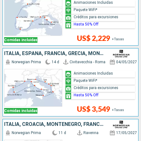
Animaciones Incluidas
Paquete WiFi*
Créditos para excursiones
Hasta 50% Off
US$ 2,229
+Tasas
Comidas incluidas
ITALIA, ESPAÑA, FRANCIA, GRECIA, MONTENEGRO, CROACIA
Norwegian Prima
14 d
Civitavecchia - Roma
04/05/2027
Animaciones Incluidas
Paquete WiFi*
Créditos para excursiones
Hasta 50% Off
US$ 3,549
+Tasas
Comidas incluidas
ITALIA, CROACIA, MONTENEGRO, FRANCIA, ESPAÑA
Norwegian Prima
11 d
Ravenna
17/05/2027