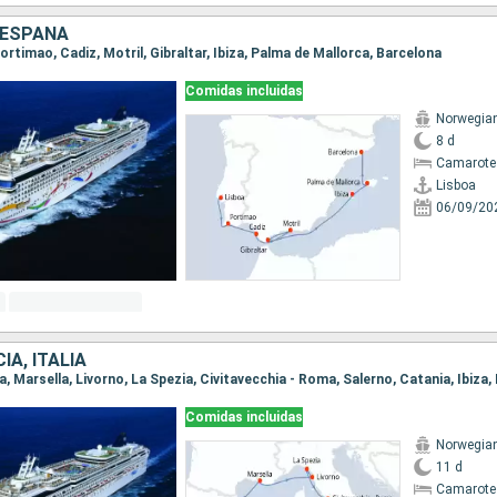
 ESPAÑA
 Portimao, Cadiz, Motril, Gibraltar, Ibiza, Palma de Mallorca, Barcelona
Comidas incluidas
Norwegia
8 d
Camarote
Lisboa
06/09/20
IA, ITALIA
Comidas incluidas
Norwegia
11 d
Camarote