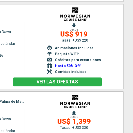
desde
n Dawn
US$ 919
Tasas: +US$ 220
 estándar
Animaciones Incluidas
Paquete WiFi*
26
Créditos para excursiones
Hasta 50% Off
Comidas incluidas
VER LAS OFERTAS
Itinerario : Barcelona, Marsella, Livorno, La Spezia, Civitavecchia - Roma, Salerno, Catania, Ibiza, Palma de Mallorca, Barcelona
desde
n Dawn
US$ 1,399
Tasas: +US$ 330
 estándar