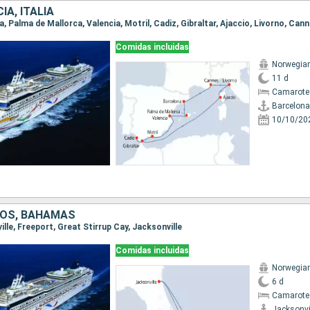
IA, ITALIA
na, Palma de Mallorca, Valencia, Motril, Cadiz, Gibraltar, Ajaccio, Livorno, Can
Comidas incluidas
Norwegia
11 d
Camarote
Barcelona
10/10/20
DOS, BAHAMAS
ville, Freeport, Great Stirrup Cay, Jacksonville
Comidas incluidas
Norwegia
6 d
Camarote
Jacksonvi