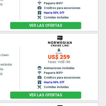
Paquete WiFi*
26
Créditos para excursiones
Hasta 50% Off
Comidas incluidas
VER LAS OFERTAS
desde
n Dawn
US$ 259
Tasas: +US$ 180
 estándar
Animaciones Incluidas
lle
Paquete WiFi*
26
Créditos para excursiones
Hasta 50% Off
Comidas incluidas
VER LAS OFERTAS