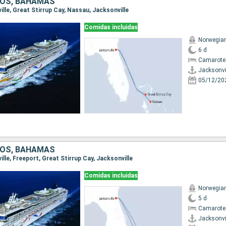
DOS, BAHAMAS
ville, Great Stirrup Cay, Nassau, Jacksonville
Comidas incluidas
Norwegia
6 d
Camarote
Jacksonvi
05/12/20
DOS, BAHAMAS
ville, Freeport, Great Stirrup Cay, Jacksonville
Comidas incluidas
Norwegia
5 d
Camarote
Jacksonvi