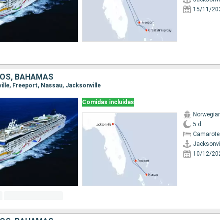
15/11/20
DOS, BAHAMAS
ville, Freeport, Nassau, Jacksonville
Comidas incluidas
Norwegia
5 d
Camarote
Jacksonvi
10/12/20