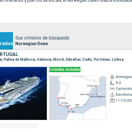
e itinerarios y puertos de escala, el Norwegian Dawn realiza inolvidabl
Sus criterios de búsqueda:
rados
Norwegian Dawn
ORTUGAL
na, Palma de Mallorca, Valencia, Motril, Gibraltar, Cadiz, Portimao, Lisboa
Comidas incluidas
Norwegia
8 d
Camarote
Barcelona
11/10/20