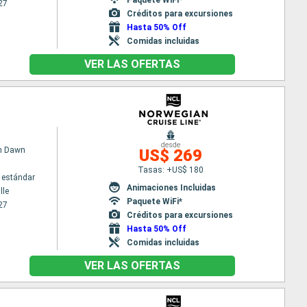
27
Créditos para excursiones
Hasta 50% Off
Comidas incluidas
VER LAS OFERTAS
desde
n Dawn
US$ 269
Tasas: +US$ 180
 estándar
Animaciones Incluidas
lle
Paquete WiFi*
27
Créditos para excursiones
Hasta 50% Off
Comidas incluidas
VER LAS OFERTAS