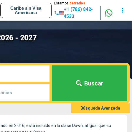
Estamos
cerrados
Caribe sin Visa
+1 (786) 842-
Americana
4533
2026 - 2027
Buscar
añías
Búsqueda Avanzada
do en 2.016, está incluido en la clase Dawn, al igual que su