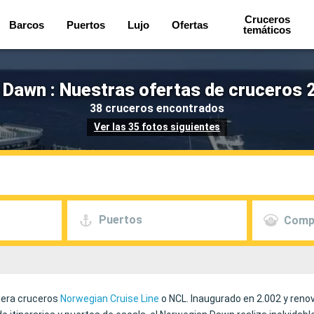
Cruceros
Barcos
Puertos
Lujo
Ofertas
temáticos
Dawn : Nuestras ofertas de cruceros 
38 cruceros encontrados
Ver las 35 fotos siguientes
Puertos
Comp
iera cruceros
Norwegian Cruise Line
o NCL. Inaugurado en 2.002 y renova