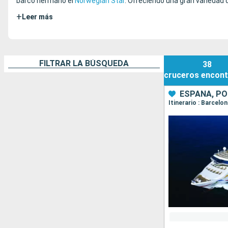
barco hermano el
Norwegian Star
. Ofreciendo una gran variedad d
+
Leer más
FILTRAR LA BÚSQUEDA
38
cruceros
encont
ESPAÑA, P
Itinerario : Barcelo