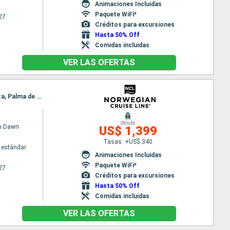
Animaciones Incluidas
Paquete WiFi*
27
Créditos para excursiones
Hasta 50% Off
Comidas incluidas
VER LAS OFERTAS
Itinerario : Barcelona, Marsella, Villefranche, Livorno, Civitavecchia - Roma, Nápoles, Catania, Ibiza, Palma de Mallorca, Barcelona
desde
n Dawn
US$ 1,399
Tasas: +US$ 340
 estándar
Animaciones Incluidas
Paquete WiFi*
27
Créditos para excursiones
Hasta 50% Off
Comidas incluidas
VER LAS OFERTAS