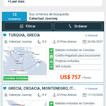
+
Leer más
America).
13
Sus criterios de búsqueda:
Celestyal Journey
cruceros
Filtrar
Ordenar
TURQUÍA, GRECIA
Celestyal Journey
8 d
El Pireo Atenas
26/06/2027
Bebidas Incluidas en Comidas
Crédito Regalado para Excursiones
Propinas incluidas
Wifi incluido
US$ 757
+Tasas
Comidas incluidas
GRECIA, CROACIA, MONTENEGRO, ITALIA
Celestyal Journey
8 d
El Pireo Atenas
17/10/2026
Bebidas Incluidas en Comidas