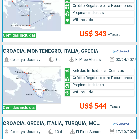
Crédito Regalado para Excursiones
Propinas incluidas
Wifi incluido
US$ 343
+Tasas
Comidas incluidas
CROACIA, MONTENEGRO, ITALIA, GRECIA
Celestyal Journey
8 d
El Pireo Atenas
03/04/2027
Bebidas Incluidas en Comidas
Crédito Regalado para Excursiones
Propinas incluidas
Wifi incluido
US$ 544
+Tasas
Comidas incluidas
CROACIA, GRECIA, ITALIA, TURQUÍA, MONTENEGRO
Celestyal Journey
13 d
El Pireo Atenas
17/10/2026