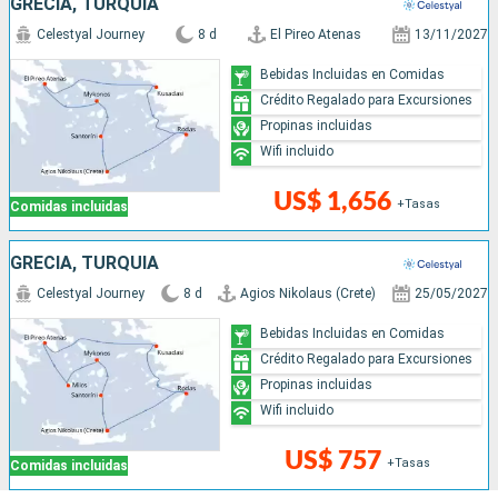
GRECIA, TURQUÍA
Celestyal Journey
8 d
El Pireo Atenas
13/11/2027
Bebidas Incluidas en Comidas
Crédito Regalado para Excursiones
Propinas incluidas
Wifi incluido
US$ 1,656
+Tasas
Comidas incluidas
GRECIA, TURQUÍA
Celestyal Journey
8 d
Agios Nikolaus (Crete)
25/05/2027
Bebidas Incluidas en Comidas
Crédito Regalado para Excursiones
Propinas incluidas
Wifi incluido
US$ 757
+Tasas
Comidas incluidas