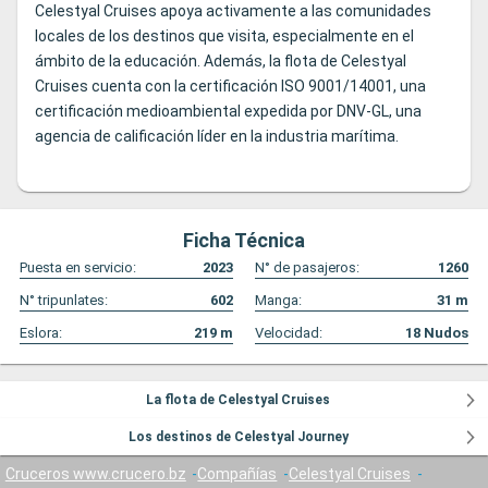
Celestyal Cruises apoya activamente a las comunidades
locales de los destinos que visita, especialmente en el
ámbito de la educación. Además, la flota de Celestyal
Cruises cuenta con la certificación ISO 9001/14001, una
certificación medioambiental expedida por DNV-GL, una
agencia de calificación líder en la industria marítima.
Ficha Técnica
Puesta en servicio:
2023
N° de pasajeros:
1260
N° tripunlates:
602
Manga:
31
m
Eslora:
219
m
Velocidad:
18
Nudos
La flota de Celestyal Cruises
Los destinos de Celestyal Journey
Cruceros www.crucero.bz
Compañías
Celestyal Cruises