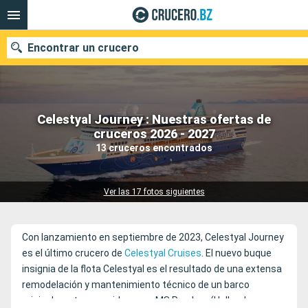
Encontrar un crucero
Celestyal Journey : Nuestras ofertas de
Nuestros destinos
cruceros 2026 - 2027
13 cruceros encontrados
Fecha de salida
Puertos
Compañías
Ver las 17 fotos siguientes
Buscar
Con lanzamiento en septiembre de 2023, Celestyal Journey
es el último crucero de
Celestyal Cruises
. El nuevo buque
insignia de la flota Celestyal es el resultado de una extensa
remodelación y mantenimiento técnico de un barco
originalmente conocido como MS Ryndam (Holland