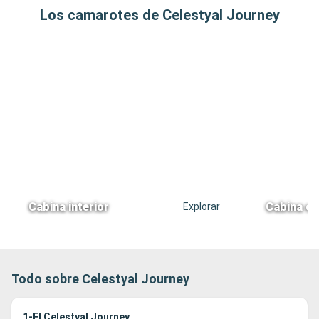
Los camarotes de Celestyal Journey
Cabina interior
Cabina co
Explorar
Todo sobre Celestyal Journey
1-El Celestyal Journey