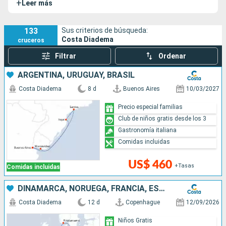
+
Leer más
excepcionales al mar. Podrás saborear una cocina variada
en sus numerosos restaurantes y relajarte en un amplio
espacio dedicado al bienestar.
133
Sus criterios de búsqueda:
Costa Diadema
cruceros
Filtrar
Ordenar
ARGENTINA, URUGUAY, BRASIL
Costa Diadema
8 d
Buenos Aires
10/03/2027
Precio especial familias
Club de niños gratis desde los 3
Gastronomía italiana
Comidas incluidas
US$ 460
+Tasas
Comidas incluidas
DINAMARCA, NORUEGA, FRANCIA, ESPAÑA, ITALIA
Costa Diadema
12 d
Copenhague
12/09/2026
Niños Gratis