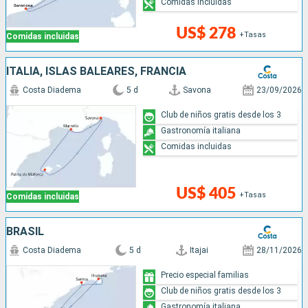
Comidas incluidas
US$ 278
+Tasas
Comidas incluidas
ITALIA, ISLAS BALEARES, FRANCIA
Costa Diadema
5 d
Savona
23/09/2026
Club de niños gratis desde los 3
Gastronomía italiana
Comidas incluidas
US$ 405
+Tasas
Comidas incluidas
BRASIL
Costa Diadema
5 d
Itajai
28/11/2026
Precio especial familias
Club de niños gratis desde los 3
Gastronomía italiana