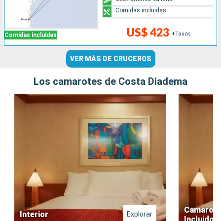
Comidas incluidas
US$ 423
+Tasas
Comidas incluidas
VER MÁS DE CRUCEROS
Los camarotes de Costa Diadema
Camarote 
Interior
Explorar
Incluido