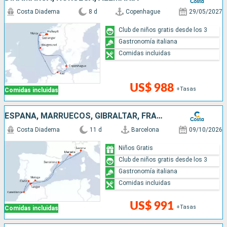
Costa Diadema
8 d
Copenhague
29/05/2027
Club de niños gratis desde los 3
Gastronomía italiana
Comidas incluidas
US$ 988
+Tasas
Comidas incluidas
ESPAÑA, MARRUECOS, GIBRALTAR, FRANCIA, ITALIA
Costa Diadema
11 d
Barcelona
09/10/2026
Niños Gratis
Club de niños gratis desde los 3
Gastronomía italiana
Comidas incluidas
US$ 991
+Tasas
Comidas incluidas