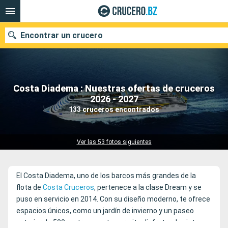
Encontrar un crucero
Costa Diadema : Nuestras ofertas de cruceros
Nuestros destinos
2026 - 2027
133 cruceros encontrados
Fecha de salida
Puertos
Compañías
Ver las 53 fotos siguientes
Buscar
El Costa Diadema, uno de los barcos más grandes de la
flota de
Costa Cruceros
, pertenece a la clase Dream y se
puso en servicio en 2014. Con su diseño moderno, te ofrece
espacios únicos, como un jardín de invierno y un paseo
exterior de 500 metros que te permite disfrutar de vistas