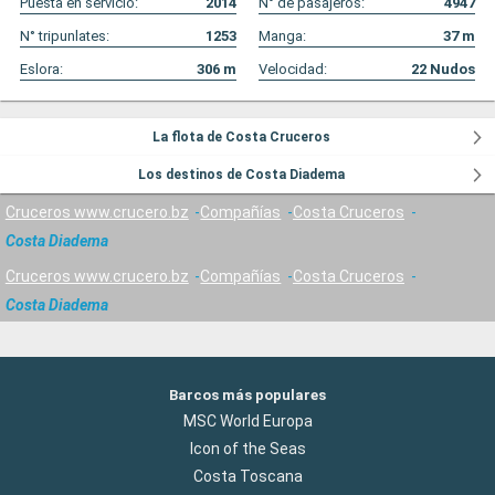
Puesta en servicio:
2014
N° de pasajeros:
4947
N° tripunlates:
1253
Manga:
37
m
Eslora:
306
m
Velocidad:
22
Nudos
La flota de Costa Cruceros
Los destinos de Costa Diadema
Cruceros www.crucero.bz
Compañías
Costa Cruceros
Costa Diadema
Cruceros www.crucero.bz
Compañías
Costa Cruceros
Costa Diadema
Barcos más populares
MSC World Europa
Icon of the Seas
Costa Toscana