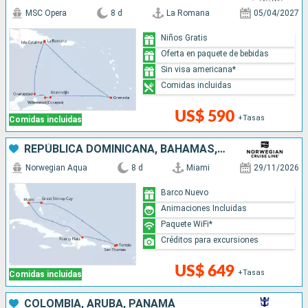
MSC Opera
8 d
La Romana
05/04/2027
Niños Gratis
Oferta en paquete de bebidas
Sin visa americana*
Comidas incluidas
US$ 590
+Tasas
Comidas incluidas
REPÚBLICA DOMINICANA, BAHAMAS, ESTADOS UNIDOS
Norwegian Aqua
8 d
Miami
29/11/2026
Barco Nuevo
Animaciones Incluidas
Paquete WiFi*
Créditos para excursiones
US$ 649
+Tasas
Comidas incluidas
COLOMBIA, ARUBA, PANAMÁ