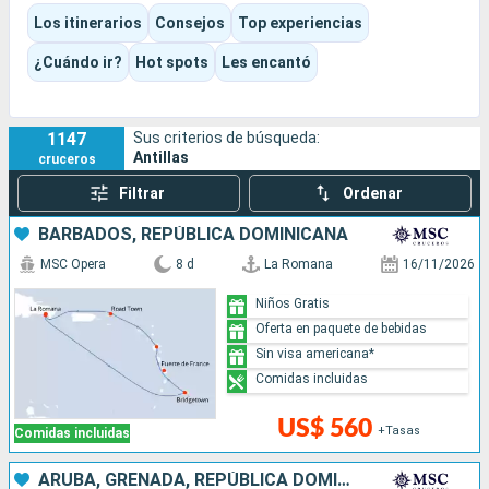
antillana, playas para disfrutar sin complicaciones y escalas
Los itinerarios
Consejos
Top experiencias
muy variadas, de Martinica a Guadalupe y de Saint-Martin a
Barbados. Según el itinerario, la experiencia puede estar muy
¿Cuándo ir?
Hot spots
Les encantó
centrada en la playa, ser más cultural o familiar, o resultar
más refinada a bordo de un barco con un servicio esmerado.
1147
Sus criterios de búsqueda:
Antillas
cruceros
Filtrar
Ordenar
BARBADOS, REPÚBLICA DOMINICANA
MSC Opera
8 d
La Romana
16/11/2026
Niños Gratis
Oferta en paquete de bebidas
Sin visa americana*
Comidas incluidas
US$ 560
+Tasas
Comidas incluidas
ARUBA, GRENADA, REPÚBLICA DOMINICANA