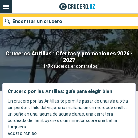
Encontrar un crucero
Cruceros Antillas : Ofertas y promociones 2026 -
Nuestros destinos
2027
1147 cruceros encontrados
Fecha de salida
Puertos
Compañías
Crucero por las Antillas: guía para elegir bien
Buscar
Un crucero por las Antillas te permite pasar de una isla a otra
sin perder el hilo del viaje: una mañana en un mercado criollo,
un baño en una laguna de aguas claras, una carretera
bordeada de flamboyanes o un mirador sobre una bahía
turquesa.
El destino combina un agradable ambiente tropical, la cultura
ACCESO RÁPIDO