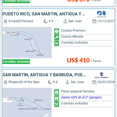
+Tasas
Comidas incluidas
PUERTO RICO, SAN MARTÍN, ANTIGUA Y BARBUDA, SANTA LUCIA, BARBADOS
Emerald Princess
8 d
San Juan
19/12/2027
Crucero Premium
Cocina refinada
Comidas incluidas
US$ 410
+Tasas
Comidas incluidas
SAN MARTÍN, ANTIGUA Y BARBUDA, PUERTO RICO
Rhapsody of the Seas
8 d
San Juan
26/09/2026
Precio especial familias
Hasta -60% en el 2° pasajero
Comidas incluidas