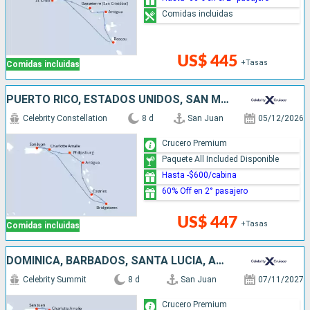
Comidas incluidas
US$ 445
+Tasas
Comidas incluidas
PUERTO RICO, ESTADOS UNIDOS, SAN MARTÍN, ANTIGUA Y BARBUDA, SANTA LUCIA, BARBADOS
Celebrity Constellation
8 d
San Juan
05/12/2026
Crucero Premium
Paquete All Included Disponible
Hasta -$600/cabina
60% Off en 2° pasajero
US$ 447
+Tasas
Comidas incluidas
DOMINICA, BARBADOS, SANTA LUCIA, ANTIGUA Y BARBUDA, ESTADOS UNIDOS, PUERTO RICO
Celebrity Summit
8 d
San Juan
07/11/2027
Crucero Premium