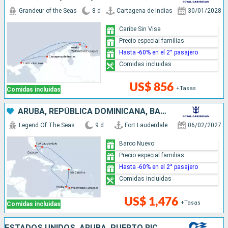
Grandeur of the Seas
8 d
Cartagena de Indias
30/01/2028
Caribe Sin Visa
Precio especial familias
Hasta -60% en el 2° pasajero
Comidas incluidas
US$ 856
+Tasas
Comidas incluidas
ARUBA, REPÚBLICA DOMINICANA, BAHAMAS, ESTADOS UNIDOS
Legend Of The Seas
9 d
Fort Lauderdale
06/02/2027
Barco Nuevo
Precio especial familias
Hasta -60% en el 2° pasajero
Comidas incluidas
US$ 1,476
+Tasas
Comidas incluidas
ESTADOS UNIDOS, ARUBA, PUERTO RICO, REPÚBLICA DOMINICANA