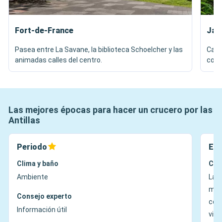
Fort-de-France
Jar
Pasea entre La Savane, la biblioteca Schoelcher y las
Cami
animadas calles del centro.
colg
Las mejores épocas para hacer un crucero por las
Antillas
Periodo
Ene
Clima y baño
Cli
Ambiente
La 
más
Consejo experto
cond
Información útil
visi