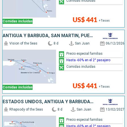
Comidas incluidas
US$ 441
+Tasas
Comidas incluidas
ANTIGUA Y BARBUDA, SAN MARTÍN, PUERTO RICO
Vision of the Seas
8 d
San Juan
06/12/2026
Precio especial familias
Hasta -60% en el 2° pasajero
Comidas incluidas
US$ 441
+Tasas
Comidas incluidas
ESTADOS UNIDOS, ANTIGUA Y BARBUDA, DOMINICA, PUERTO RICO
Rhapsody of the Seas
8 d
San Juan
13/02/2027
Precio especial familias
Hasta -60% en el 2° pasajero