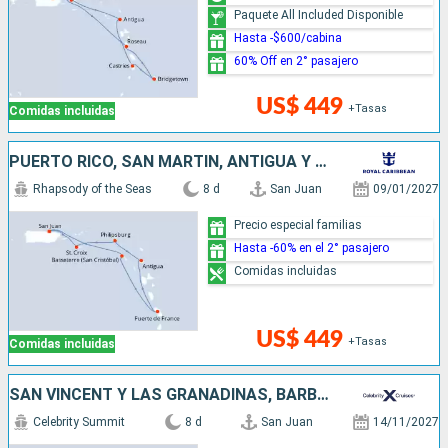
Paquete All Included Disponible
Hasta -$600/cabina
60% Off en 2° pasajero
US$ 449
+Tasas
Comidas incluidas
PUERTO RICO, SAN MARTÍN, ANTIGUA Y BARBUDA
Rhapsody of the Seas
8 d
San Juan
09/01/2027
Precio especial familias
Hasta -60% en el 2° pasajero
Comidas incluidas
US$ 449
+Tasas
Comidas incluidas
SAN VINCENT Y LAS GRANADINAS, BARBADOS, SANTA LUCIA, ANTIGUA Y BARBUDA, ESTADOS UNIDOS, PUERTO RICO
Celebrity Summit
8 d
San Juan
14/11/2027