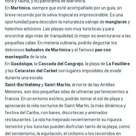
flora y fauna, y su panorama de Martinica.
En
Martinica
, siempre que esté acompañado por un guía, un
breve recorrido por la selva tropical es imprescindible. Es una
oportunidad para descubrir la naturaleza salvaje de
manglares
y
helechos arbóreos. Las playas son muy turísticas y para
encontrar algo más de tranquilidad, lo mejor es aventurarse a las
pequeñas calas. En materia culinaria, podrás degustar los
deliciosos
buñuelos de Martinica
y el famoso
pan con
mantequilla
de la isla.
En
Guadalupe
, la
Cascada del Cangrejo
, la playa de
La Feuillère
y las
Cataratas del Carbet
son lugares imposibles de evadir
durante una escala.
Saint-Barthélémy
y
Saint-Martin
, al norte de las Antillas
Menores, son dos pequeñas islas de ultramar pertenecientes a
Francia. En un entorno exótico, podrás tomar el sol de playa y
apreciarás la vida nocturna de Saint-Martin, la más dinámica y
festiva del Caribe, con bares, discotecas y animados
restaurantes. La isla ha mejorado recientemente su riqueza
terrestre y los turistas pueden disfrutan tanto de la playa, como
del senderismo, la equitación, el ciclismo o los recorridos en