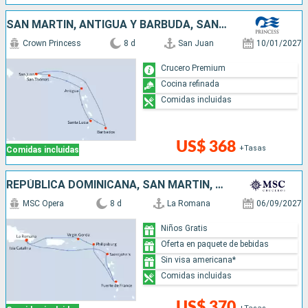
SAN MARTÍN, ANTIGUA Y BARBUDA, SANTA LUCIA, BARBADOS, PUERTO RICO
Crown Princess
8 d
San Juan
10/01/2027
Crucero Premium
Cocina refinada
Comidas incluidas
US$ 368
+Tasas
Comidas incluidas
REPÚBLICA DOMINICANA, SAN MARTÍN, ANTIGUA Y BARBUDA
MSC Opera
8 d
La Romana
06/09/2027
Niños Gratis
Oferta en paquete de bebidas
Sin visa americana*
Comidas incluidas
US$ 370