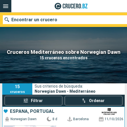
Encontrar un crucero
Nuestros destinos
Cruceros Mediterráneo sobre Norwegian Dawn
15 cruceros encontrados
Fecha de salida
Puertos
Compañías
15
Sus criterios de búsqueda:
Buscar
Norwegian Dawn - Mediterráneo
cruceros
Filtrar
Ordenar
ESPAÑA, PORTUGAL
Norwegian Dawn
8 d
Barcelona
11/10/2026