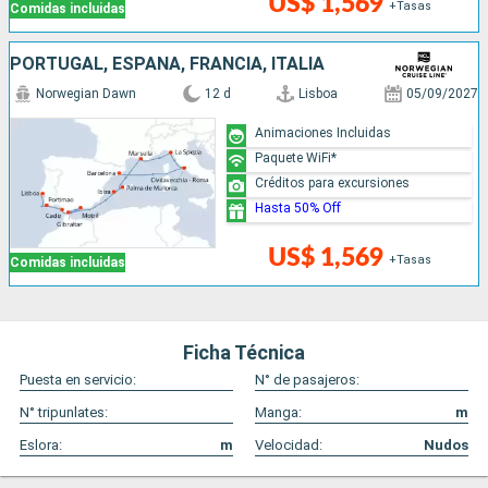
US$ 1,569
+Tasas
Comidas incluidas
PORTUGAL, ESPAÑA, FRANCIA, ITALIA
Norwegian Dawn
12 d
Lisboa
05/09/2027
Animaciones Incluidas
Paquete WiFi*
Créditos para excursiones
Hasta 50% Off
US$ 1,569
+Tasas
Comidas incluidas
Ficha Técnica
Puesta en servicio:
N° de pasajeros:
N° tripunlates:
Manga:
m
Eslora:
m
Velocidad:
Nudos