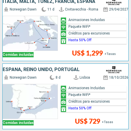
ITALIA, MALTA, TÚNEZ, FRANCIA, ESPAÑA
Norwegian Dawn
11 d
Civitavecchia - Roma
29/04/2027
Animaciones Incluidas
Paquete WiFi*
Créditos para excursiones
Hasta 50% Off
US$ 1,299
+Tasas
Comidas incluidas
ESPAÑA, REINO UNIDO, PORTUGAL
Norwegian Dawn
8 d
Lisboa
18/10/2026
Animaciones Incluidas
Paquete WiFi*
Créditos para excursiones
Hasta 50% Off
US$ 729
+Tasas
Comidas incluidas