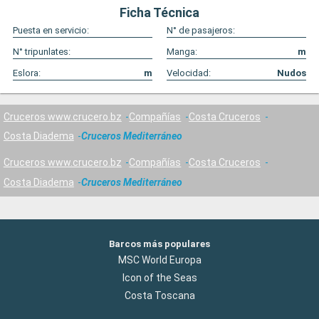
Ficha Técnica
Puesta en servicio:
N° de pasajeros:
N° tripunlates:
Manga:
m
Eslora:
m
Velocidad:
Nudos
Cruceros www.crucero.bz
Compañías
Costa Cruceros
Costa Diadema
Cruceros Mediterráneo
Cruceros www.crucero.bz
Compañías
Costa Cruceros
Costa Diadema
Cruceros Mediterráneo
Barcos más populares
MSC World Europa
Icon of the Seas
Costa Toscana