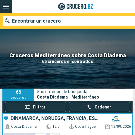
Encontrar un crucero
Nuestros destinos
Cruceros Mediterráneo sobre Costa Diadema
66 cruceros encontrados
Fecha de salida
Puertos
Compañías
66
Sus criterios de búsqueda:
Buscar
Costa Diadema - Mediterráneo
cruceros
Filtrar
Ordenar
DINAMARCA, NORUEGA, FRANCIA, ESPAÑA, ITALIA
Costa Diadema
12 d
Copenhague
12/09/2026