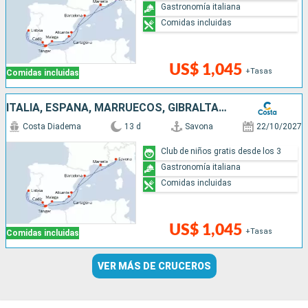
Gastronomía italiana
Comidas incluidas
US$ 1,045
+Tasas
Comidas incluidas
ITALIA, ESPAÑA, MARRUECOS, GIBRALTAR, PORTUGAL, FRANCIA
Costa Diadema
13 d
Savona
22/10/2027
Club de niños gratis desde los 3
Gastronomía italiana
Comidas incluidas
US$ 1,045
+Tasas
Comidas incluidas
VER MÁS DE CRUCEROS