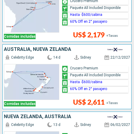
Crucero Premium
Paquete All Included Disponible
Hasta -$600/cabina
60% Off en 2° pasajero
US$ 2,179
+Tasas
Comidas incluidas
AUSTRALIA, NUEVA ZELANDA
Celebrity Edge
14 d
Sidney
22/12/2027
Crucero Premium
Paquete All Included Disponible
Hasta -$600/cabina
60% Off en 2° pasajero
US$ 2,611
+Tasas
Comidas incluidas
NUEVA ZELANDA, AUSTRALIA
Celebrity Edge
13 d
Sidney
06/02/2027