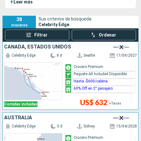
+
Leer más
38
Sus criterios de búsqueda:
Celebrity Edge
cruceros
Filtrar
Ordenar
CANADÁ, ESTADOS UNIDOS
Celebrity Edge
8 d
Seattle
17/09/2027
Crucero Premium
Paquete All Included Disponible
Hasta -$600/cabina
60% Off en 2° pasajero
US$ 632
+Tasas
Comidas incluidas
AUSTRALIA
Celebrity Edge
5 d
Sidney
15/04/2028
Crucero Premium