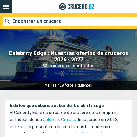
Encontrar un crucero
Celebrity Edge : Nuestras ofertas de cruceros
Nuestros destinos
2026 - 2027
38 cruceros encontrados
Fecha de salida
Puertos
Compañías
Ver las 429 fotos siguientes
Buscar
6 datos que deberías saber del Celebrity Edge
El Celebrity Edge es un barco de crucero de la compañía
estadounidense
Celebrity Cruises
. Inaugurado en 2.018,
este barco presenta un diseño futurista, moderno e
innovador y es el buque hermano del
Celebrity Apex
.