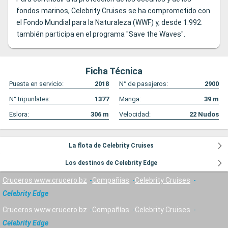
fondos marinos, Celebrity Cruises se ha comprometido con
el Fondo Mundial para la Naturaleza (WWF) y, desde 1.992.
también participa en el programa "Save the Waves".
Ficha Técnica
Puesta en servicio:
2018
N° de pasajeros:
2900
N° tripunlates:
1377
Manga:
39
m
Eslora:
306
m
Velocidad:
22
Nudos
La flota de Celebrity Cruises
Los destinos de Celebrity Edge
Cruceros www.crucero.bz
Compañías
Celebrity Cruises
Celebrity Edge
Cruceros www.crucero.bz
Compañías
Celebrity Cruises
Celebrity Edge