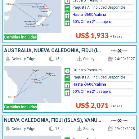
Crucero Premium
Paquete All Included Disponible
Hasta -$600/cabina
60% Off en 2° pasajero
US$ 1,933
+Tasas
Comidas incluidas
AUSTRALIA, NUEVA CALEDONIA, FIDJI (ISLAS), VANUATU
Celebrity Edge
15 d
Sidney
24/03/2027
Crucero Premium
Paquete All Included Disponible
Hasta -$600/cabina
60% Off en 2° pasajero
US$ 2,071
+Tasas
Comidas incluidas
NUEVA CALEDONIA, FIDJI (ISLAS), VANUATU, AUSTRALIA
Celebrity Edge
13 d
Sidney
29/02/2028