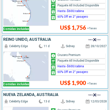
Paquete All Included Disponible
Hasta -$600/cabina
60% Off en 2° pasajero
US$ 1,756
+Tasas
Comidas incluidas
REINO UNIDO, AUSTRALIA
Celebrity Edge
11 d
Sidney
28/10/2027
Crucero Premium
Paquete All Included Disponible
Hasta -$600/cabina
60% Off en 2° pasajero
US$ 1,900
+Tasas
Comidas incluidas
NUEVA ZELANDA, AUSTRALIA
Celebrity Edge
13 d
Sidney
12/03/2028