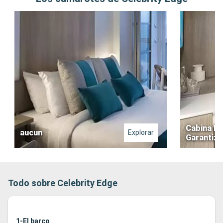
Cabina In
aucun
Explorar
Garantiz
Todo sobre Celebrity Edge
1-El barco