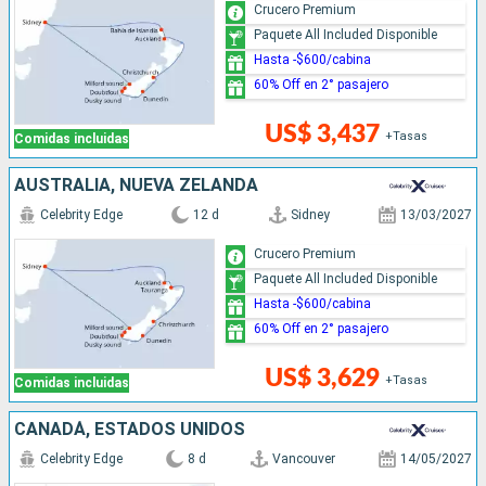
Crucero Premium
Paquete All Included Disponible
Hasta -$600/cabina
60% Off en 2° pasajero
US$ 3,437
+Tasas
Comidas incluidas
AUSTRALIA, NUEVA ZELANDA
Celebrity Edge
12 d
Sidney
13/03/2027
Crucero Premium
Paquete All Included Disponible
Hasta -$600/cabina
60% Off en 2° pasajero
US$ 3,629
+Tasas
Comidas incluidas
CANADÁ, ESTADOS UNIDOS
Celebrity Edge
8 d
Vancouver
14/05/2027