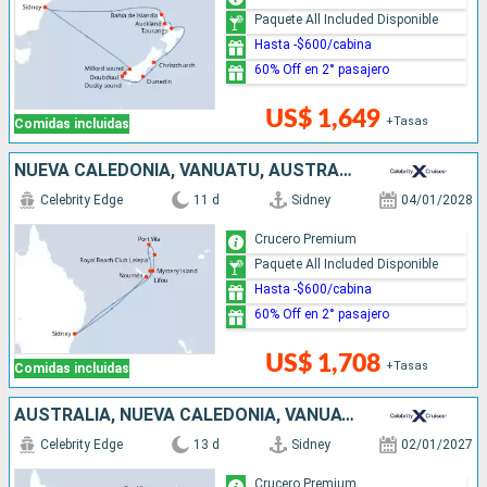
Paquete All Included Disponible
Hasta -$600/cabina
60% Off en 2° pasajero
US$ 1,649
+Tasas
Comidas incluidas
NUEVA CALEDONIA, VANUATU, AUSTRALIA
Celebrity Edge
11 d
Sidney
04/01/2028
Crucero Premium
Paquete All Included Disponible
Hasta -$600/cabina
60% Off en 2° pasajero
US$ 1,708
+Tasas
Comidas incluidas
AUSTRALIA, NUEVA CALEDONIA, VANUATU
Celebrity Edge
13 d
Sidney
02/01/2027
Crucero Premium