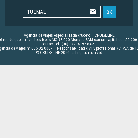
TU EMAIL
OK
Agencia de viajes especializada crucero – CRUISELINE
6 rue du gabian Les flots bleus MC 98 000 Monaco SAM con un capital de 150 000
contact tel : (00) 377 97 97 84 50
gencia de viajes n° 006 02 0007 – Responsabilidad civil y profesional RC RSA de
© CRUISELINE 2026 - all rights reserved