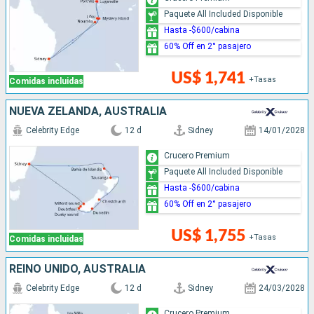
Paquete All Included Disponible
Hasta -$600/cabina
60% Off en 2° pasajero
US$ 1,741
+Tasas
Comidas incluidas
NUEVA ZELANDA, AUSTRALIA
Celebrity Edge
12 d
Sidney
14/01/2028
Crucero Premium
Paquete All Included Disponible
Hasta -$600/cabina
60% Off en 2° pasajero
US$ 1,755
+Tasas
Comidas incluidas
REINO UNIDO, AUSTRALIA
Celebrity Edge
12 d
Sidney
24/03/2028
Crucero Premium