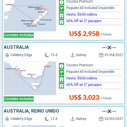
Crucero Premium
Paquete All Included Disponible
Hasta -$600/cabina
60% Off en 2° pasajero
US$ 2,958
+Tasas
Comidas incluidas
AUSTRALIA
Celebrity Edge
10 d
Sidney
07/04/2027
Crucero Premium
Paquete All Included Disponible
Hasta -$600/cabina
60% Off en 2° pasajero
US$ 3,023
+Tasas
Comidas incluidas
AUSTRALIA, REINO UNIDO
Celebrity Edge
12 d
Sidney
02/03/2027