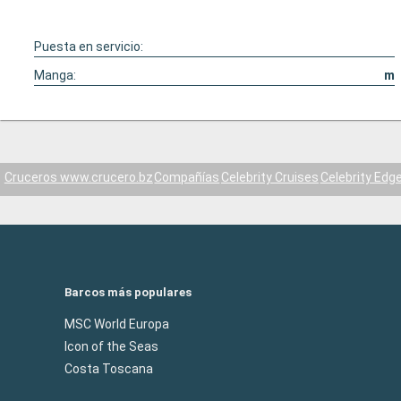
Puesta en servicio:
Manga:
m
Cruceros www.crucero.bz
Compañías
Celebrity Cruises
Celebrity Edg
Barcos más populares
MSC World Europa
Icon of the Seas
Costa Toscana