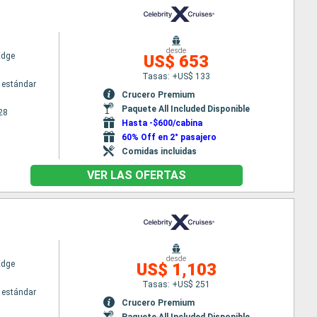
desde
Edge
US$ 653
Tasas: +US$ 133
 estándar
Crucero Premium
Paquete All Included Disponible
28
Hasta -$600/cabina
60% Off en 2° pasajero
Comidas incluidas
VER LAS OFERTAS
desde
Edge
US$ 1,103
Tasas: +US$ 251
 estándar
Crucero Premium
Paquete All Included Disponible