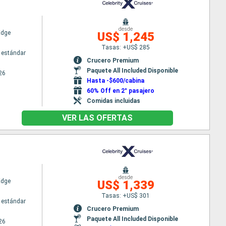
desde
Edge
US$ 1,245
Tasas: +US$ 285
 estándar
Crucero Premium
Paquete All Included Disponible
26
Hasta -$600/cabina
60% Off en 2° pasajero
Comidas incluidas
VER LAS OFERTAS
desde
Edge
US$ 1,339
Tasas: +US$ 301
 estándar
Crucero Premium
Paquete All Included Disponible
26