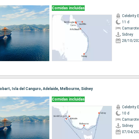
Comidas incluidas
Celebrity 
11 d
Camarote
Sidney
28/10/20
 Hobart, Isla del Canguro, Adelaide, Melbourne, Sidney
Comidas incluidas
Celebrity 
10 d
Camarote
Sidney
07/04/20