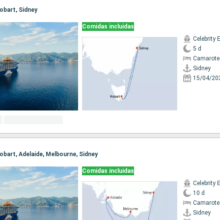
Hobart, Sidney
Comidas incluidas
Celebrity 
5 d
Camarote
Sidney
15/04/20
 Hobart, Adelaide, Melbourne, Sidney
Comidas incluidas
Celebrity 
10 d
Camarote
Sidney