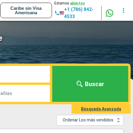
Estamos
abiertos
Caribe sin Visa
+1 (786) 842-
Americana
4533
e
Buscar
añías
Búsqueda Avanzada
Ordenar Los más vendidos