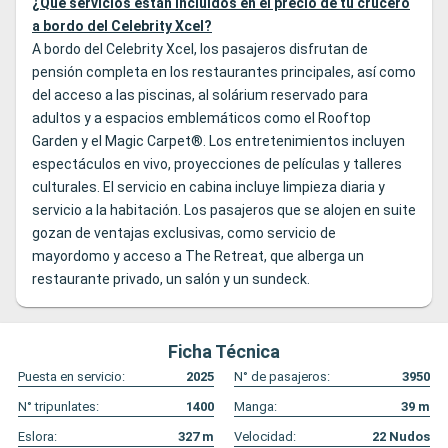
¿Qué servicios están incluidos en el precio de tu crucero
a bordo del Celebrity Xcel?
A bordo del Celebrity Xcel, los pasajeros disfrutan de
pensión completa en los restaurantes principales, así como
del acceso a las piscinas, al solárium reservado para
adultos y a espacios emblemáticos como el Rooftop
Garden y el Magic Carpet®. Los entretenimientos incluyen
espectáculos en vivo, proyecciones de películas y talleres
culturales. El servicio en cabina incluye limpieza diaria y
servicio a la habitación. Los pasajeros que se alojen en suite
gozan de ventajas exclusivas, como servicio de
mayordomo y acceso a The Retreat, que alberga un
restaurante privado, un salón y un sundeck.
Ficha Técnica
Puesta en servicio:
2025
N° de pasajeros:
3950
N° tripunlates:
1400
Manga:
39
m
Eslora:
327
m
Velocidad:
22
Nudos