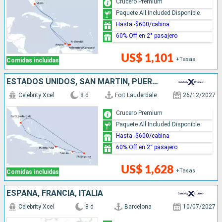
Crucero Premium
Paquete All Included Disponible
Hasta -$600/cabina
60% Off en 2° pasajero
US$ 1,101
+Tasas
Comidas incluidas
ESTADOS UNIDOS, SAN MARTÍN, PUERTO RICO, REPÚBLICA DOMINICANA
Celebrity Xcel
8 d
Fort Lauderdale
26/12/2027
Crucero Premium
Paquete All Included Disponible
Hasta -$600/cabina
60% Off en 2° pasajero
US$ 1,628
+Tasas
Comidas incluidas
ESPAÑA, FRANCIA, ITALIA
Celebrity Xcel
8 d
Barcelona
10/07/2027