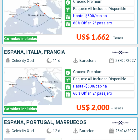
Crucero Premium
Paquete All Included Disponible
Hasta -$600/cabina
60% Off en 2° pasajero
US$ 1,662
+Tasas
Comidas incluidas
ESPAÑA, ITALIA, FRANCIA
Celebrity Xcel
11 d
Barcelona
28/05/2027
Crucero Premium
Paquete All Included Disponible
Hasta -$600/cabina
60% Off en 2° pasajero
US$ 2,000
+Tasas
Comidas incluidas
ESPAÑA, PORTUGAL, MARRUECOS
Celebrity Xcel
12 d
Barcelona
26/04/2027