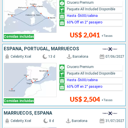
Crucero Premium
Paquete All Included Disponible
Hasta -$600/cabina
60% Off en 2° pasajero
US$ 2,041
+Tasas
Comidas incluidas
ESPAÑA, PORTUGAL, MARRUECOS
Celebrity Xcel
13 d
Barcelona
07/06/2027
Crucero Premium
Paquete All Included Disponible
Hasta -$600/cabina
60% Off en 2° pasajero
US$ 2,504
+Tasas
Comidas incluidas
MARRUECOS, ESPAÑA
Celebrity Xcel
8 d
Barcelona
31/07/2027