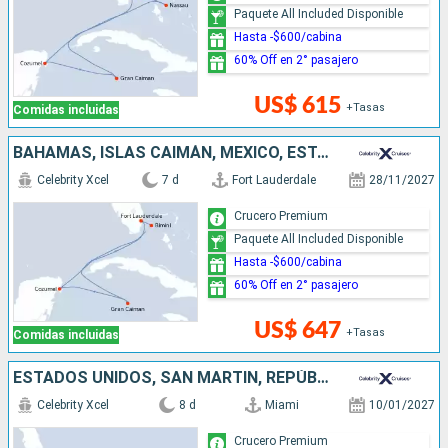
Paquete All Included Disponible
Hasta -$600/cabina
60% Off en 2° pasajero
US$ 615
+Tasas
Comidas incluidas
BAHAMAS, ISLAS CAIMÁN, MÉXICO, ESTADOS UNIDOS
Celebrity Xcel
7 d
Fort Lauderdale
28/11/2027
Crucero Premium
Paquete All Included Disponible
Hasta -$600/cabina
60% Off en 2° pasajero
US$ 647
+Tasas
Comidas incluidas
ESTADOS UNIDOS, SAN MARTÍN, REPÚBLICA DOMINICANA
Celebrity Xcel
8 d
Miami
10/01/2027
Crucero Premium