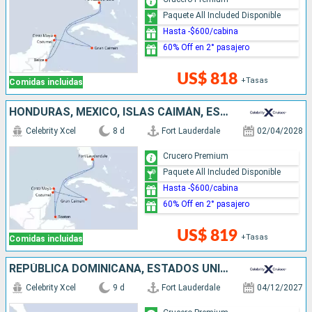
Paquete All Included Disponible
Hasta -$600/cabina
60% Off en 2° pasajero
US$ 818
+Tasas
Comidas incluidas
HONDURAS, MÉXICO, ISLAS CAIMÁN, ESTADOS UNIDOS
Celebrity Xcel
8 d
Fort Lauderdale
02/04/2028
Crucero Premium
Paquete All Included Disponible
Hasta -$600/cabina
60% Off en 2° pasajero
US$ 819
+Tasas
Comidas incluidas
REPÚBLICA DOMINICANA, ESTADOS UNIDOS, ANTIGUA Y BARBUDA, SAN MARTÍN
Celebrity Xcel
9 d
Fort Lauderdale
04/12/2027