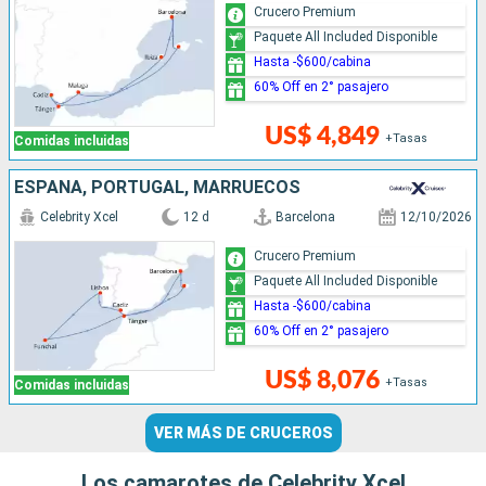
Crucero Premium
Paquete All Included Disponible
Hasta -$600/cabina
60% Off en 2° pasajero
US$ 4,849
+Tasas
Comidas incluidas
ESPAÑA, PORTUGAL, MARRUECOS
Celebrity Xcel
12 d
Barcelona
12/10/2026
Crucero Premium
Paquete All Included Disponible
Hasta -$600/cabina
60% Off en 2° pasajero
US$ 8,076
+Tasas
Comidas incluidas
VER MÁS DE CRUCEROS
Los camarotes de Celebrity Xcel