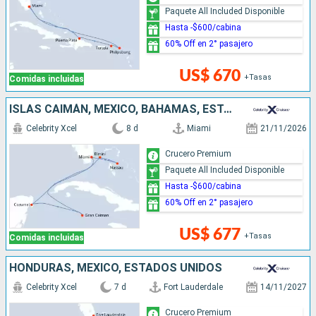
Paquete All Included Disponible
Hasta -$600/cabina
60% Off en 2° pasajero
US$ 670
+Tasas
Comidas incluidas
ISLAS CAIMÁN, MÉXICO, BAHAMAS, ESTADOS UNIDOS
Celebrity Xcel
8 d
Miami
21/11/2026
Crucero Premium
Paquete All Included Disponible
Hasta -$600/cabina
60% Off en 2° pasajero
US$ 677
+Tasas
Comidas incluidas
HONDURAS, MÉXICO, ESTADOS UNIDOS
Celebrity Xcel
7 d
Fort Lauderdale
14/11/2027
Crucero Premium