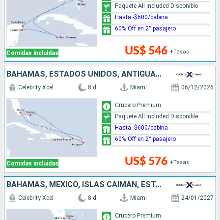
Paquete All Included Disponible
Hasta -$600/cabina
60% Off en 2° pasajero
US$ 546
+Tasas
Comidas incluidas
BAHAMAS, ESTADOS UNIDOS, ANTIGUA Y BARBUDA
Celebrity Xcel
8 d
Miami
06/12/2026
Crucero Premium
Paquete All Included Disponible
Hasta -$600/cabina
60% Off en 2° pasajero
US$ 576
+Tasas
Comidas incluidas
BAHAMAS, MÉXICO, ISLAS CAIMÁN, ESTADOS UNIDOS
Celebrity Xcel
8 d
Miami
24/01/2027
Crucero Premium