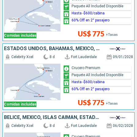
Paquete All Included Disponible
Hasta -$600/cabina
60% Off en 2° pasajero
US$ 775
+Tasas
Comidas incluidas
ESTADOS UNIDOS, BAHAMAS, MÉXICO, ISLAS CAIMÁN
Celebrity Xcel
8 d
Fort Lauderdale
09/01/2028
Crucero Premium
Paquete All Included Disponible
Hasta -$600/cabina
60% Off en 2° pasajero
US$ 775
+Tasas
Comidas incluidas
BELICE, MÉXICO, ISLAS CAIMÁN, ESTADOS UNIDOS
Celebrity Xcel
8 d
Fort Lauderdale
06/02/2028
Crucero Premium