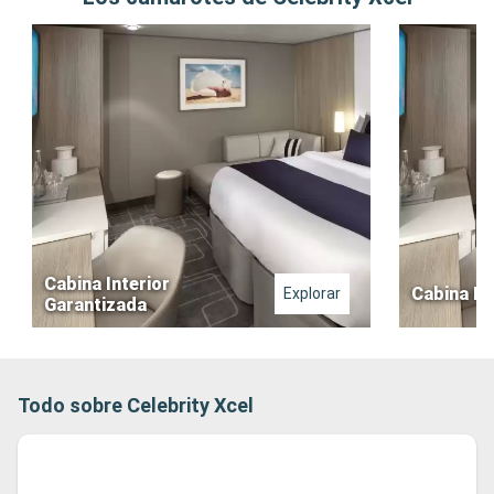
Cabina Interior
Cabina In
Explorar
Garantizada
Todo sobre Celebrity Xcel