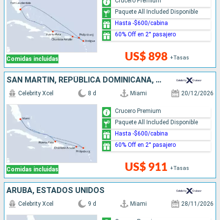
Crucero Premium
Paquete All Included Disponible
Hasta -$600/cabina
60% Off en 2° pasajero
US$ 898
+Tasas
Comidas incluidas
SAN MARTÍN, REPÚBLICA DOMINICANA, ESTADOS UNIDOS
Celebrity Xcel
8 d
Miami
20/12/2026
Crucero Premium
Paquete All Included Disponible
Hasta -$600/cabina
60% Off en 2° pasajero
US$ 911
+Tasas
Comidas incluidas
ARUBA, ESTADOS UNIDOS
Celebrity Xcel
9 d
Miami
28/11/2026