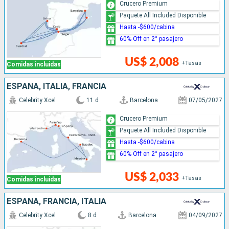
Crucero Premium
Paquete All Included Disponible
Hasta -$600/cabina
60% Off en 2° pasajero
US$ 2,008
+Tasas
Comidas incluidas
ESPAÑA, ITALIA, FRANCIA
Celebrity Xcel
11 d
Barcelona
07/05/2027
Crucero Premium
Paquete All Included Disponible
Hasta -$600/cabina
60% Off en 2° pasajero
US$ 2,033
+Tasas
Comidas incluidas
ESPAÑA, FRANCIA, ITALIA
Celebrity Xcel
8 d
Barcelona
04/09/2027