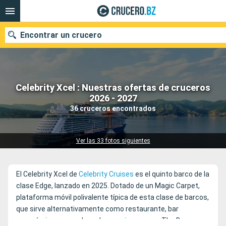
Encontrar un crucero
Celebrity Xcel : Nuestras ofertas de cruceros
Nuestros destinos
2026 - 2027
36 cruceros encontrados
Fecha de salida
Puertos
Compañías
Ver las 33 fotos siguientes
Buscar
El Celebrity Xcel de
Celebrity Cruises
es el quinto barco de la
clase Edge, lanzado en 2025. Dotado de un Magic Carpet,
plataforma móvil polivalente típica de esta clase de barcos,
que sirve alternativamente como restaurante, bar
panorámico y zona de embarque, innova con The Bazaar, un