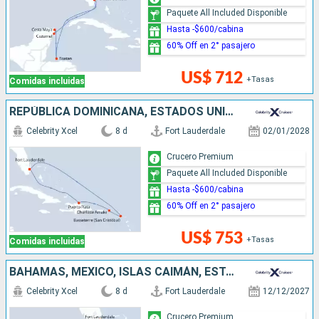
Paquete All Included Disponible
Hasta -$600/cabina
60% Off en 2° pasajero
US$ 712
+Tasas
Comidas incluidas
REPÚBLICA DOMINICANA, ESTADOS UNIDOS
Celebrity Xcel
8 d
Fort Lauderdale
02/01/2028
Crucero Premium
Paquete All Included Disponible
Hasta -$600/cabina
60% Off en 2° pasajero
US$ 753
+Tasas
Comidas incluidas
BAHAMAS, MÉXICO, ISLAS CAIMÁN, ESTADOS UNIDOS
Celebrity Xcel
8 d
Fort Lauderdale
12/12/2027
Crucero Premium