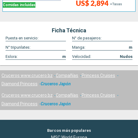
US$ 2,894
+Tasas
Comidas incluidas
Ficha Técnica
Puesta en servicio:
N° de pasajeros:
N° tripunlates:
Manga:
m
Eslora:
m
Velocidad:
Nudos
Cruceros www.crucero.bz
Compañías
Princess Cruises
Diamond Princess
Cruceros Japón
Cruceros www.crucero.bz
Compañías
Princess Cruises
Diamond Princess
Cruceros Japón
Barcos más populares
MSC World Europa