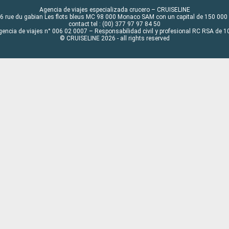
Agencia de viajes especializada crucero – CRUISELINE
6 rue du gabian Les flots bleus MC 98 000 Monaco SAM con un capital de 150 000
contact tel : (00) 377 97 97 84 50
gencia de viajes n° 006 02 0007 – Responsabilidad civil y profesional RC RSA de
© CRUISELINE 2026 - all rights reserved