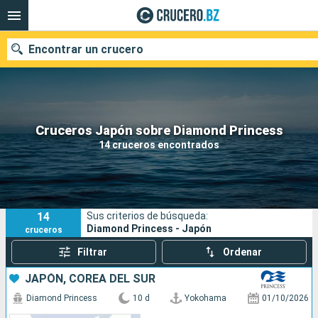
Encontrar un crucero
Nuestros destinos
Cruceros Japón sobre Diamond Princess
14 cruceros encontrados
Fecha de salida
Puertos
Compañías
14
Sus criterios de búsqueda:
Buscar
Diamond Princess - Japón
cruceros
Filtrar
Ordenar
JAPÓN, COREA DEL SUR
Diamond Princess
10 d
Yokohama
01/10/2026