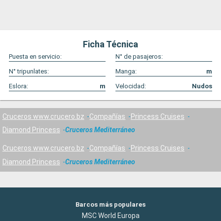
Ficha Técnica
Puesta en servicio:
N° de pasajeros:
N° tripunlates:
Manga:
m
Eslora:
m
Velocidad:
Nudos
Cruceros www.crucero.bz
Compañías
Princess Cruises
Diamond Princess
Cruceros Mediterráneo
Cruceros www.crucero.bz
Compañías
Princess Cruises
Diamond Princess
Cruceros Mediterráneo
Barcos más populares
MSC World Europa