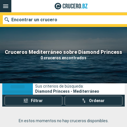
Encontrar un crucero
Nuestros destinos
Cruceros Mediterráneo sobre Diamond Princess
0 cruceros encontrados
Fecha de salida
Puertos
Compañías
Sus criterios de búsqueda:
Buscar
Diamond Princess - Mediterráneo
Filtrar
Ordenar
En estos momentos no hay cruceros disponibles.