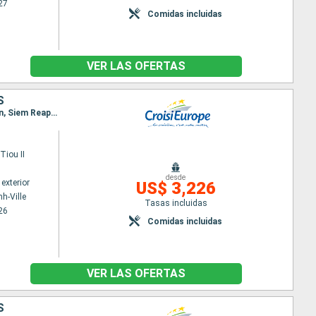
27
Comidas incluidas
VER LAS OFERTAS
S
Itinerario : Ho Chi Minh-Ville, Cai Be, Sa Dec, Chau Doc, Phnom Penh, Kampong Chhnang, Koh Chen, Siem Reap, Angkor, Siem Reap, Angkor
iou II
desde
exterior
US$ 3,226
h-Ville
Tasas incluidas
26
Comidas incluidas
VER LAS OFERTAS
S