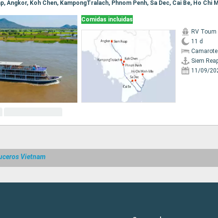
eap, Angkor, Koh Chen, KampongTralach, Phnom Penh, Sa Dec, Cai Be, Ho Chi M
Comidas incluidas
RV Toum T
11 d
Camarote 
Siem Rea
11/09/20
uceros Vietnam