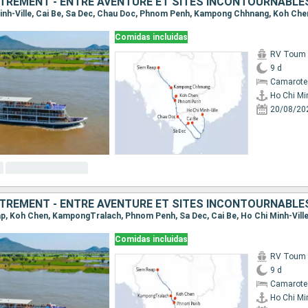
TREMENT - ENTRE AVENTURE ET SITES INCONTOURNABLE
 Minh-Ville, Cai Be, Sa Dec, Chau Doc, Phnom Penh, Kampong Chhnang, Koh Che
Comidas incluidas
RV Toum T
9 d
Camarote 
Ho Chi Min
20/08/20
TREMENT - ENTRE AVENTURE ET SITES INCONTOURNABLE
eap, Koh Chen, KampongTralach, Phnom Penh, Sa Dec, Cai Be, Ho Chi Minh-Vill
Comidas incluidas
RV Toum T
9 d
Camarote 
Ho Chi Min