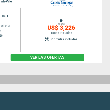
inh-Ville
iou II
desde
exterior
US$ 3,226
p
Tasas incluidas
26
Comidas incluidas
VER LAS OFERTAS