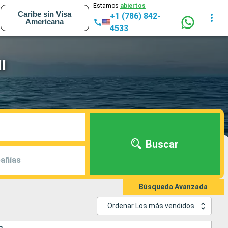
Estamos
abiertos
Caribe sin Visa
+1 (786) 842-
Americana
4533
I
Buscar
añías
Búsqueda Avanzada
Ordenar Los más vendidos