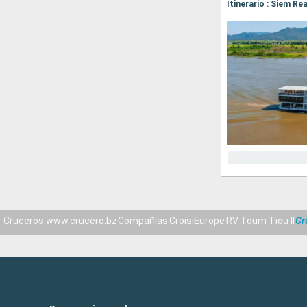
Itinerario : Siem R
Cruceros www.crucero.bz
Compañías
CroisiEurope
RV Toum Tiou II
Cr