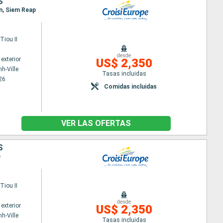
S
n, Siem Reap
iou II
desde
exterior
US$ 2,350
h-Ville
Tasas incluidas
26
Comidas incluidas
VER LAS OFERTAS
S
e
iou II
desde
exterior
US$ 2,350
h-Ville
Tasas incluidas