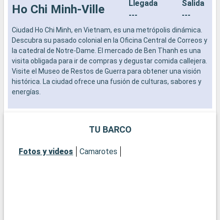
Llegada
Salida
Ho Chi Minh-Ville
---
---
Ciudad Ho Chi Minh, en Vietnam, es una metrópolis dinámica.
C
Descubra su pasado colonial en la Oficina Central de Correos y
D
la catedral de Notre-Dame. El mercado de Ben Thanh es una
l
visita obligada para ir de compras y degustar comida callejera.
v
Visite el Museo de Restos de Guerra para obtener una visión
V
histórica. La ciudad ofrece una fusión de culturas, sabores y
h
energías.
e
TU BARCO
Fotos y videos
Camarotes