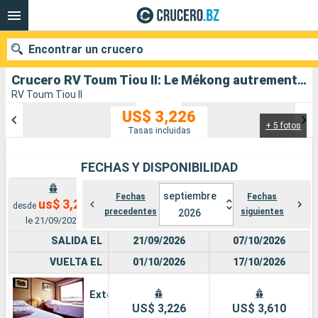
Encontrar un crucero
Crucero RV Toum Tiou II: Le Mékong autrement - Entre aventure et sites incontournables salida desde Ho Chi Minh-Ville
RV Toum Tiou II
US$ 3,226
+ 5 fotos
Nuestros destinos
Tasas incluidas
Fecha de salida
FECHAS Y DISPONIBILIDAD
Puertos
Compañías
septiembre
Fechas
Fechas
us$ 3,226
desde
precedentes
siguientes
2026
le 21/09/2026
Buscar
SALIDA EL
21/09/2026
07/10/2026
VUELTA EL
01/10/2026
17/10/2026
Exterior
US$ 3,226
US$ 3,610