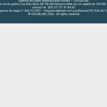
Agencia de viajes especializada crucero – CRUISELINE
6 rue du gabian Les flots bleus MC 98 000 Monaco SAM con un capital de 150 000
contact tel : (00) 377 97 97 84 50
gencia de viajes n° 006 02 0007 – Responsabilidad civil y profesional RC RSA de
© CRUISELINE 2026 - all rights reserved