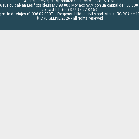
Agencia de viajes especializada crucero – CRUISELINE
6 rue du gabian Les flots bleus MC 98 000 Monaco SAM con un capital de 150 000
contact tel : (00) 377 97 97 84 50
gencia de viajes n° 006 02 0007 – Responsabilidad civil y profesional RC RSA de
© CRUISELINE 2026 - all rights reserved