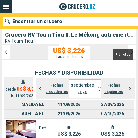
Encontrar un crucero
Crucero RV Toum Tiou II: Le Mékong autrement - Entre aventure et sites incontournables salida desde Siem Reap
RV Toum Tiou II
US$ 3,226
+ 5 fotos
Nuestros destinos
Tasas incluidas
Fecha de salida
FECHAS Y DISPONIBILIDAD
Puertos
Compañías
septiembre
Fechas
Fechas
us$ 3,226
desde
precedentes
siguientes
2026
le 11/09/2026
Buscar
SALIDA EL
11/09/2026
27/09/2026
VUELTA EL
21/09/2026
07/10/2026
Exterior
US$ 3,226
US$ 3,226