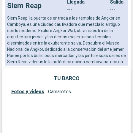
Llegada
Salida
Siem Reap
---
---
Siem Reap, la puerta de entrada a los templos de Angkor en
S
Camboya, es una ciudad cautivadora que mezcla lo antiguo
C
con lo moderno. Explore Angkor Wat, obra maestra de la
c
arquitectura jemer, y los demás majestuosos templos
a
diseminados entre la exuberante selva. Descubra el Museo
d
Nacional de Angkor, dedicado a la conservación del arte jemer.
N
Pasee por los bulliciosos mercados y las pintorescas calles de
P
Siem Reap y deguste la auténtica cocina camboyana, rica en
S
sabor e historia. Las excursiones al lago Tonle Sap ofrecen
s
una visión de la vida acuática local.
u
TU BARCO
Fotos y videos
Camarotes
A
m
A
b
t
P