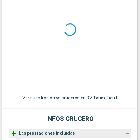
v
q
Ver nuestros otros cruceros en RV Toum Tiou II
INFOS CRUCERO
Las prestaciones incluídas