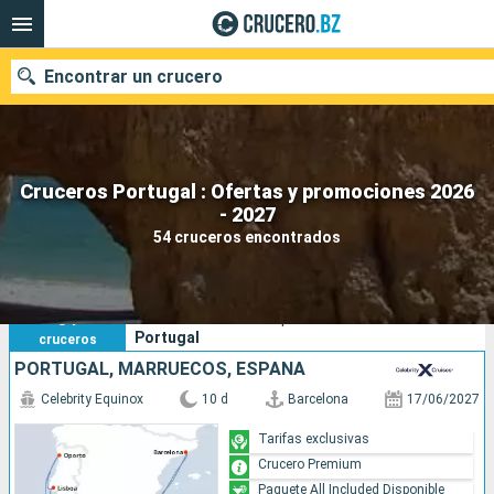
Encontrar un crucero
Cruceros Portugal : Ofertas y promociones 2026
Nuestros destinos
- 2027
54 cruceros encontrados
Fecha de salida
Puertos
Compañías
54
Sus criterios de búsqueda:
Portugal
cruceros
Buscar
PORTUGAL, MARRUECOS, ESPAÑA
Celebrity Equinox
10 d
Barcelona
17/06/2027
Tarifas exclusivas
Crucero Premium
Paquete All Included Disponible