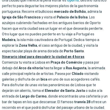
Una ciudad que merece la pena visitar es
Oporto
, destino turístico
perfecto para degustar los mejores platos de la gastronomía
portuguesa. Recorre el bullicioso
mercado de Bolhão
, admira la
Igreja de São Francisco
y visita el
Palacio de la Bolsa
. Los
azulejos cubriendo fachadas en los antiguos barrios de Oporto
hacen que esta ciudad sea un lugar en el que desearás perderte.
Otro lugar que no puedes perderte en tu viaje a Portugal es
Madeira
, la isla más cautivadora de Portugal. Dedica tiempo a
explorar la
Zona Velha
, el caso antiguo de la ciudad, y visita la
espectacular playa de arena dorada de
Porto
Santo
.
Itinerario ideal para descubrir la ciudad en 4 horas
Comienza tu visita a Lisboa en
Praça do Comércio
y pasa por
debajo del
Arco da vitoria
hasta llegar a
Rua
Augusta
, la animada
calle principal repleta de artistas. Pasea por
Chiado
visitando
galerías y disfruta de un
bica
en uno de sus acogedores cafés.
Para disfrutar de unas vistas panorámicas de Lisboa que te
dejarán sin aliento, toma el
Elevador de Santa Justa
o sube a la
entrada de
Largo
do
Carmo
, donde encontrarás una cafetería y un
bar de tapas en los que descansar. El famoso
tranvía 28
ofrece un
recorrido en el que podrá disfrutar del paisaje urbano de la ciudad.