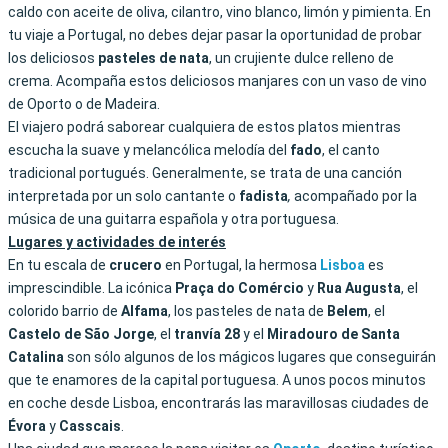
caldo con aceite de oliva, cilantro, vino blanco, limón y pimienta. En
tu viaje a Portugal, no debes dejar pasar la oportunidad de probar
los deliciosos
pasteles
de
nata
, un crujiente dulce relleno de
crema. Acompaña estos deliciosos manjares con un vaso de vino
de Oporto o de Madeira.
El viajero podrá saborear cualquiera de estos platos mientras
escucha la suave y melancólica melodía del
fado
, el canto
tradicional portugués. Generalmente, se trata de una canción
interpretada por un solo cantante o
fadista
,
acompañado por la
música de una guitarra española y otra portuguesa.
Lugares y actividades de interés
En tu escala de
crucero
en Portugal, la hermosa
Lisboa
es
imprescindible. La icónica
Praça do Comércio
y
Rua
Augusta
, el
colorido barrio de
Alfama
, los pasteles de nata de
Belem
, el
Castelo de São Jorge
, el
tranvía 28
y el
Miradouro
de
Santa
Catalina
son sólo algunos de los mágicos lugares que conseguirán
que te enamores de la capital portuguesa. A unos pocos minutos
en coche desde Lisboa, encontrarás las maravillosas ciudades de
Évora
y
Casscais
.