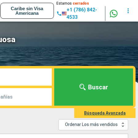
Estamos
cerrados
Caribe sin Visa
+1 (786) 842-
Americana
4533
tuosa
Buscar
añías
Búsqueda Avanzada
Ordenar Los más vendidos