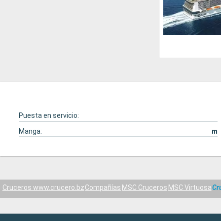
Puesta en servicio:
Manga:
m
Cruceros www.crucero.bz
Compañías
MSC Cruceros
MSC Virtuosa
Cr