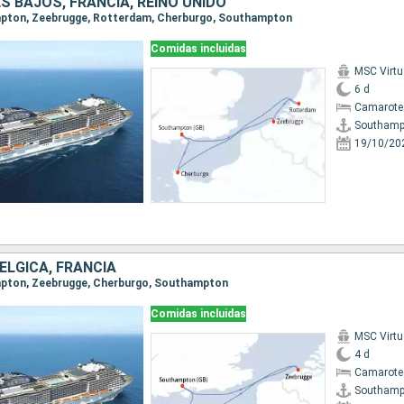
ES BAJOS, FRANCIA, REINO UNIDO
ampton, Zeebrugge, Rotterdam, Cherburgo, Southampton
Comidas incluidas
MSC Virt
6 d
Camarote
Southamp
19/10/20
BÉLGICA, FRANCIA
ampton, Zeebrugge, Cherburgo, Southampton
Comidas incluidas
MSC Virt
4 d
Camarote
Southamp