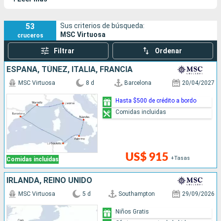
53
Sus criterios de búsqueda:
MSC Virtuosa
cruceros
Filtrar
Ordenar
ESPAÑA, TÚNEZ, ITALIA, FRANCIA
MSC Virtuosa
8 d
Barcelona
20/04/2027
Hasta $500 de crédito a bordo
Comidas incluidas
US$ 915
+Tasas
Comidas incluidas
IRLANDA, REINO UNIDO
MSC Virtuosa
5 d
Southampton
29/09/2026
Niños Gratis