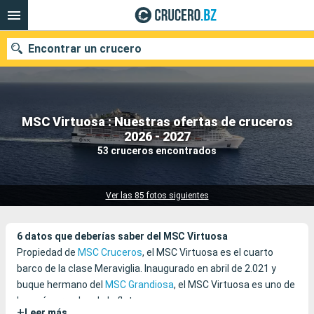
Encontrar un crucero
MSC Virtuosa : Nuestras ofertas de cruceros
Nuestros destinos
2026 - 2027
53 cruceros encontrados
Fecha de salida
Puertos
Compañías
Ver las 85 fotos siguientes
Buscar
6 datos que deberías saber del MSC Virtuosa
Propiedad de
MSC Cruceros
, el MSC Virtuosa es el cuarto
barco de la clase Meraviglia. Inaugurado en abril de 2.021 y
buque hermano del
MSC Grandiosa
, el MSC Virtuosa es uno de
los más grandes de la flota.
+
Leer más