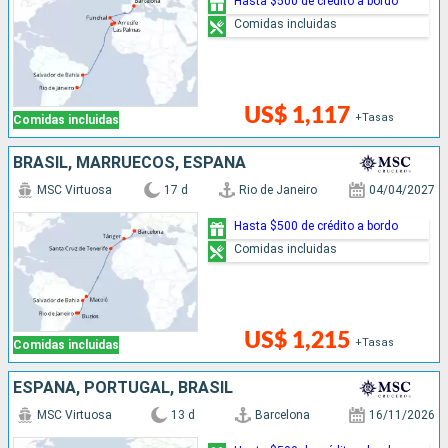
Hasta $500 de crédito a bordo
Comidas incluidas
US$ 1,117
+Tasas
Comidas incluidas
BRASIL, MARRUECOS, ESPAÑA
MSC Virtuosa
17 d
Rio de Janeiro
04/04/2027
Hasta $500 de crédito a bordo
Comidas incluidas
US$ 1,215
+Tasas
Comidas incluidas
ESPAÑA, PORTUGAL, BRASIL
MSC Virtuosa
13 d
Barcelona
16/11/2026