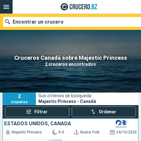
Encontrar un crucero
Nuestros destinos
Cruceros Canadá sobre Majestic Princess
2 cruceros encontrados
Fecha de salida
Puertos
Compañías
2
Sus criterios de búsqueda:
Buscar
Majestic Princess - Canadá
cruceros
Filtrar
Ordenar
ESTADOS UNIDOS, CANADÁ
Majestic Princess
8 d
Nueva York
24/10/2026