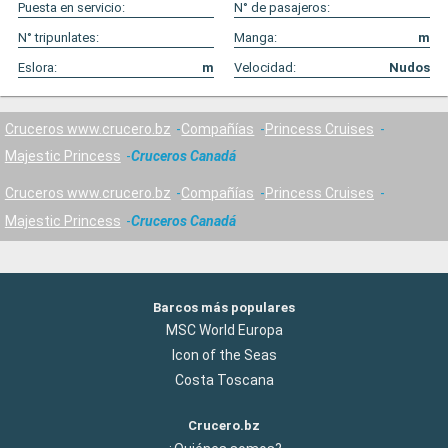
Puesta en servicio:
N° de pasajeros:
N° tripunlates:
Manga:
m
Eslora:
m
Velocidad:
Nudos
Cruceros www.crucero.bz
Compañías
Princess Cruises
Majestic Princess
Cruceros Canadá
Cruceros www.crucero.bz
Compañías
Princess Cruises
Majestic Princess
Cruceros Canadá
Barcos más populares
MSC World Europa
Icon of the Seas
Costa Toscana
Crucero.bz