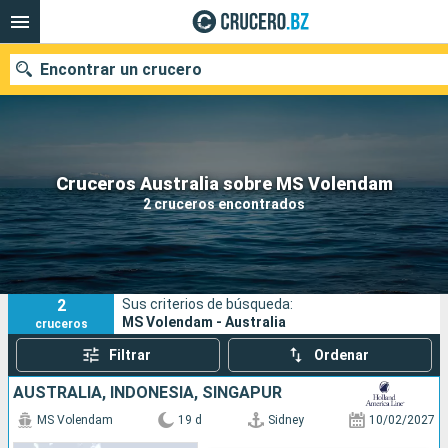
Encontrar un crucero
Nuestros destinos
Cruceros Australia sobre MS Volendam
2 cruceros encontrados
Fecha de salida
Puertos
Compañías
2
Sus criterios de búsqueda:
Buscar
MS Volendam - Australia
cruceros
Filtrar
Ordenar
AUSTRALIA, INDONESIA, SINGAPUR
MS Volendam
19 d
Sidney
10/02/2027