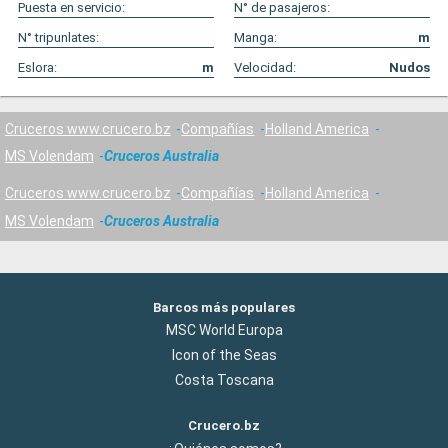
Puesta en servicio:
N° de pasajeros:
N° tripunlates:
Manga:
m
Eslora:
m
Velocidad:
Nudos
Cruceros www.crucero.bz
Compañías
Holland America
MS Volendam
Cruceros Australia
Cruceros www.crucero.bz
Compañías
Holland America
MS Volendam
Cruceros Australia
Barcos más populares
MSC World Europa
Icon of the Seas
Costa Toscana
Crucero.bz