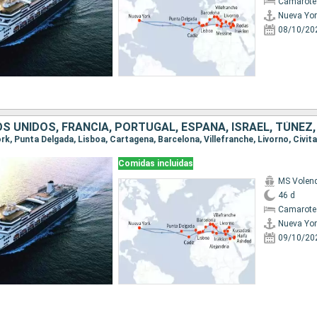
Camarote
Nueva Yor
08/10/20
Comidas incluidas
MS Vole
46 d
Camarote
Nueva Yor
09/10/20