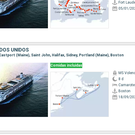
Fort Laud
05/01/20
DOS UNIDOS
 Eastport (Maine), Saint John, Halifax, Sidney, Portland (Maine), Boston
Comidas incluidas
MS Vole
8 d
Camarote
Boston
18/09/20