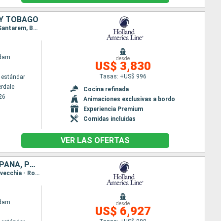
 Y TOBAGO
Itinerario : Fort Lauderdale, Saint Martin (Antilles Néerlandaises), Martinica, Barbados, Macapa, Santarem, Boca da Valeria, Manaus, Parintins, , Devil's Island, Port of Spain, Willemstad(Curaçao), Fort Lauderdale
ndam
desde
US$ 3,830
Tasas: +US$ 996
 estándar
erdale
Cocina refinada
26
Animaciones exclusivas a bordo
Experiencia Premium
Comidas incluidas
VER LAS OFERTAS
ESTADOS UNIDOS, FRANCIA, ITALIA, GRECIA, TURQUÍA, MALTA, TÚNEZ, ESPAÑA, PORTUGAL
Itinerario : Nueva York, Punta Delgada, Lisboa, Cartagena, Barcelona, Villefranche, Livorno, Civitavecchia - Roma, Nápoles, Messine, Corfú, Iraklion, Rodas, Bodrum, Kusadasi, Estambul, El Pireo Atenas, La Valetta, La Goulette, Malaga, Cadiz, Madeira, Nueva York
ndam
desde
US$ 6,927