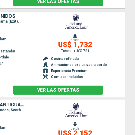
VER LAS OFERTAS
UNIDOS
Itinerario : Fort Lauderdale, Half Moon Cay, Willemstad(Curaçao), Cartagena de Indias, Canal panama (Exit), Gatun, Canal panama (Enter), Colón - Panama, Canal panama (Exit), Gatun, Canal panama (Enter), Colón - Panama, Limon, Gran Caiman, Fort Lauderdale
ndam
desde
US$ 1,732
Tasas: +US$ 781
 estándar
erdale
Cocina refinada
27
Animaciones exclusivas a bordo
Experiencia Premium
Comidas incluidas
VER LAS OFERTAS
BAHAMAS, SAN MARTÍN, BARBADOS, TRINIDAD Y TOBAGO, SANTA LUCIA, ANTIGUA Y BARBUDA, ESTADOS UNIDOS
Itinerario : Fort Lauderdale, Half Moon Cay, Saint Martin (Antilles Néerlandaises), Martinica, Barbados, Scarborough, Santa Lucia, St Kitts, Fort Lauderdale
ndam
desde
US$ 2,152