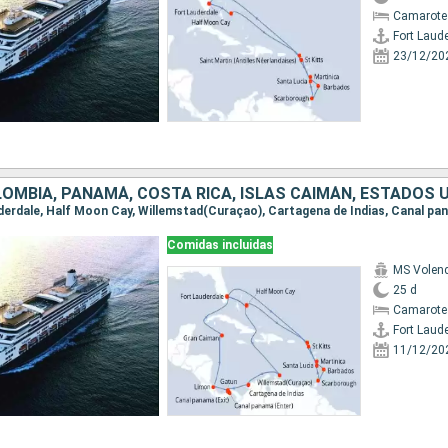
Camarote
Fort Laud
23/12/20
Comidas incluidas
MS Vole
25 d
Camarote
Fort Laud
11/12/20