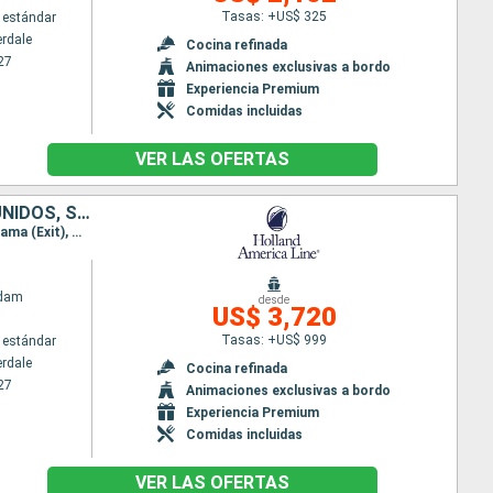
Tasas: +US$ 325
 estándar
erdale
Cocina refinada
27
Animaciones exclusivas a bordo
Experiencia Premium
Comidas incluidas
VER LAS OFERTAS
BAHAMAS, COLOMBIA, PANAMÁ, COSTA RICA, ISLAS CAIMÁN, ESTADOS UNIDOS, SAN MARTÍN, BARBADOS, TRINIDAD Y TOBAGO, SANTA LUCIA, ANTIGUA Y BARBUDA
Itinerario : Fort Lauderdale, Half Moon Cay, Willemstad(Curaçao), Cartagena de Indias, Canal panama (Exit), Gatun, Canal panama (Enter), Colón - Panama, Canal panama (Exit), Gatun, Canal panama (Enter), Colón - Panama, Limon, Gran Caiman, Fort Lauderdale, Half Moon Cay, Saint Martin (Antilles Néerlandaises), Martinica, Barbados, Scarborough, Santa Lucia, St Kitts, Fort Lauderdale
ndam
desde
US$ 3,720
Tasas: +US$ 999
 estándar
erdale
Cocina refinada
27
Animaciones exclusivas a bordo
Experiencia Premium
Comidas incluidas
VER LAS OFERTAS