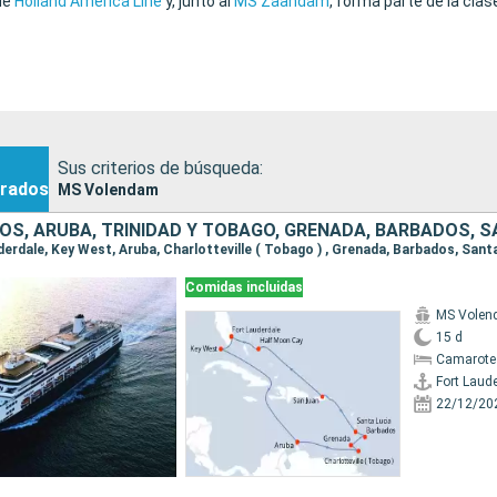
de
Holland America Line
y, junto al
MS Zaandam
, forma parte de la cla
Sus criterios de búsqueda:
rados
MS Volendam
Comidas incluidas
MS Vole
15 d
Camarote
Fort Laud
22/12/20