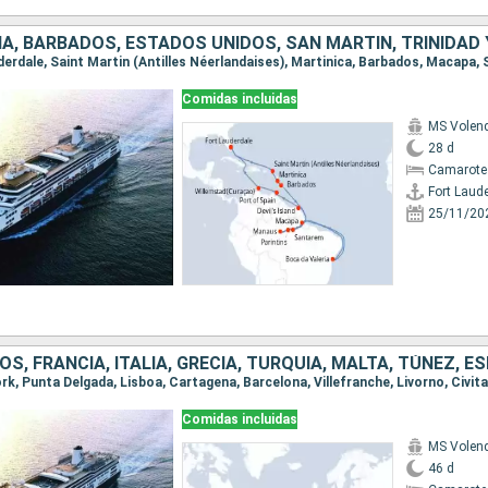
IA, BARBADOS, ESTADOS UNIDOS, SAN MARTÍN, TRINIDAD
Comidas incluidas
MS Vole
28 d
Camarote
Fort Laud
25/11/20
Comidas incluidas
MS Vole
46 d