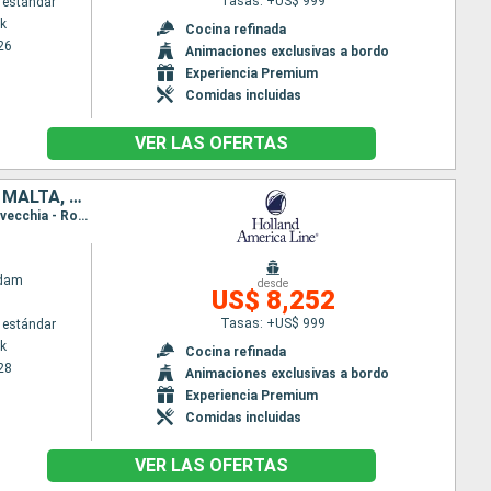
Tasas: +US$ 999
 estándar
k
Cocina refinada
26
Animaciones exclusivas a bordo
Experiencia Premium
Comidas incluidas
VER LAS OFERTAS
ITALIA, ESTADOS UNIDOS, FRANCIA, PORTUGAL, ESPAÑA, ISRAEL, TÚNEZ, MALTA, GRECIA, TURQUÍA, EGIPTO
Itinerario : Nueva York, Punta Delgada, Lisboa, Cartagena, Barcelona, Villefranche, Livorno, Civitavecchia - Roma, Nápoles, Iraklion, Ashdod, Haifa, Alejandria, Kusadasi, Estambul, El Pireo Atenas, La Valetta, La Goulette, Malaga, Cadiz, Madeira, Nueva York
ndam
desde
US$ 8,252
Tasas: +US$ 999
 estándar
k
Cocina refinada
28
Animaciones exclusivas a bordo
Experiencia Premium
Comidas incluidas
VER LAS OFERTAS