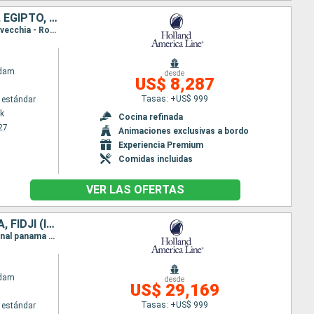
ESTADOS UNIDOS, PORTUGAL, ESPAÑA, FRANCIA, ITALIA, GRECIA, ISRAEL, EGIPTO, TURQUÍA, MALTA, TÚNEZ, MARRUECOS
Itinerario : Nueva York, Punta Delgada, Lisboa, Cartagena, Barcelona, Villefranche, Livorno, Civitavecchia - Roma, Nápoles, Iraklion, Ashdod, Haifa, Alejandria, Kusadasi, Estambul, El Pireo Atenas, La Valetta, La Goulette, Malaga, Tánger, Nueva York
ndam
desde
US$ 8,287
Tasas: +US$ 999
 estándar
k
Cocina refinada
27
Animaciones exclusivas a bordo
Experiencia Premium
Comidas incluidas
VER LAS OFERTAS
ESTADOS UNIDOS, PANAMÁ, ECUADOR, PERÚ, CHILE, REINO UNIDO, SAMOA, FIDJI (ISLAS), NUEVA CALEDONIA, AUSTRALIA, INDONESIA, SINGAPUR, MALASIA, TAILANDIA, SRI LANKA, MALDIVAS, MAURICE, SUDAFRICA, NAMIBIA,
Itinerario : Fort Lauderdale, Canal panama (Enter), Canal panama (Exit), Canal panama (Enter), Canal panama (Exit), Manta, Callao, Isla de Pascua, Pitcairn, Papeete, Bahia D opuncha, Papeete, Bahia D opuncha, Bora Bora, Apia, Savusavu, Suva, Lifou, Nouméa, Sidney, Airlie Beach, Townsville, Darwin, Benoa, Surabaya, Semarang, Singapur, Port Kelang, Penang, Phuket, Hambantota, Colombo, Male, Ile Maurice, La possession, Puerto Elizabeth, Ciudad del Cabo, Luderitz, Walvis Bay, Ste Helena, Banjul, Dakar, Praia, Mindelo, Santa Cruz de Tenerife, Las Palmas, Arrecife, Casablanca, Lisboa, Oporto, Bilbao, Burdeos, Cherburgo, Rotterdam, Oslo, Copenhague, Arhus, Dover, San Juan, Fort Lauderdale
ndam
desde
US$ 29,169
Tasas: +US$ 999
 estándar