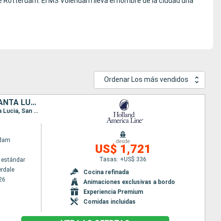
se Rotterdam. El MS Volendam lleva el nombre de la ciudad una
Ordenar Los más vendidos
ESTADOS UNIDOS, ARUBA, TRINIDAD Y TOBAGO, GRENADA, BARBADOS, SANTA LUCIA, PUERTO RICO, BAHAMAS
Itinerario : Fort Lauderdale, Key West, Aruba, Charlotteville ( Tobago ) , Grenada, Barbados, Santa Lucia, San Juan, Half Moon Cay, Fort Lauderdale
ndam
desde
US$ 1,721
Tasas: +US$ 336
 estándar
erdale
Cocina refinada
26
Animaciones exclusivas a bordo
Experiencia Premium
Comidas incluidas