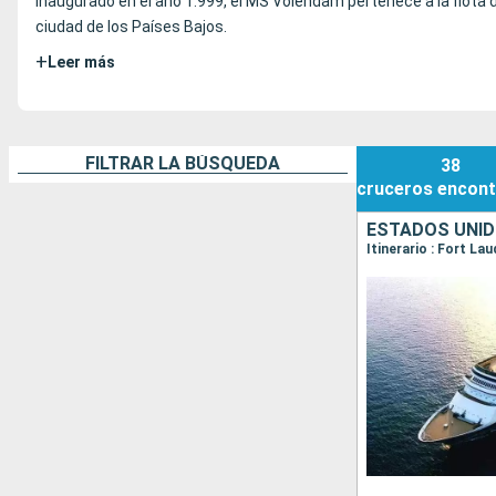
Inaugurado en el año 1.999, el MS Volendam pertenece a la flota 
ciudad de los Países Bajos.
+
Leer más
FILTRAR LA BÚSQUEDA
38
cruceros
encont