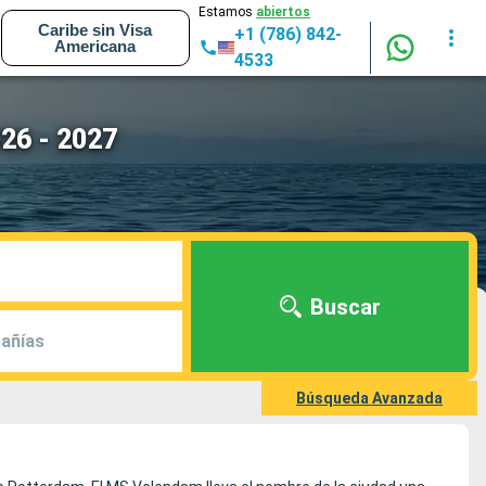
Estamos
abiertos
Caribe sin Visa
+1 (786) 842-
Americana
4533
26 - 2027
Buscar
añías
Búsqueda Avanzada