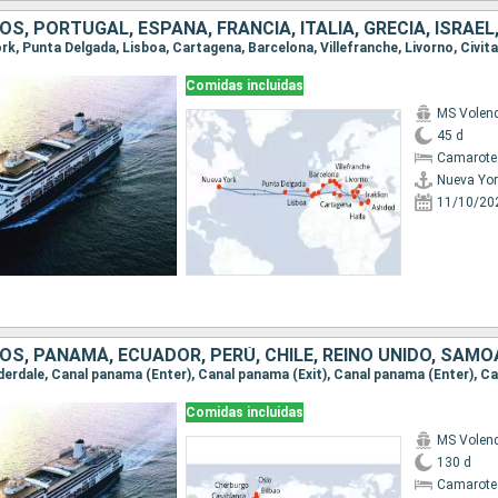
Comidas incluidas
MS Vole
45 d
Camarote
Nueva Yor
11/10/20
Comidas incluidas
MS Vole
130 d
Camarote