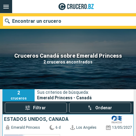
Encontrar un crucero
Nuestros destinos
Cruceros Canadá sobre Emerald Princess
2 cruceros encontrados
Fecha de salida
Puertos
Compañías
2
Sus criterios de búsqueda:
Buscar
Emerald Princess - Canadá
cruceros
Filtrar
Ordenar
ESTADOS UNIDOS, CANADÁ
Emerald Princess
6 d
Los Angeles
13/05/2027