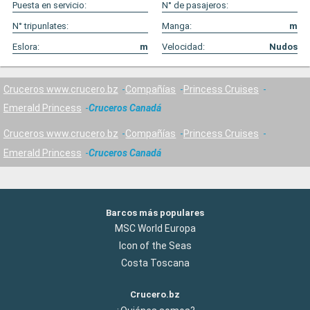
Puesta en servicio:
N° de pasajeros:
N° tripunlates:
Manga:
m
Eslora:
m
Velocidad:
Nudos
Cruceros www.crucero.bz
Compañías
Princess Cruises
Emerald Princess
Cruceros Canadá
Cruceros www.crucero.bz
Compañías
Princess Cruises
Emerald Princess
Cruceros Canadá
Barcos más populares
MSC World Europa
Icon of the Seas
Costa Toscana
Crucero.bz