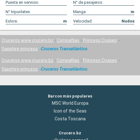
Puesta en servicio:
N° de pasajeros:
N° tripunlates:
Manga:
m
Eslora:
m
Velocidad:
Nudos
Cruceros www.crucero.bz
Compañías
Princess Cruises
Sapphire princess
Cruceros Transatlántico
Cruceros www.crucero.bz
Compañías
Princess Cruises
Sapphire princess
Cruceros Transatlántico
Barcos más populares
MSC World Europa
Icon of the Seas
Costa Toscana
Crucero.bz