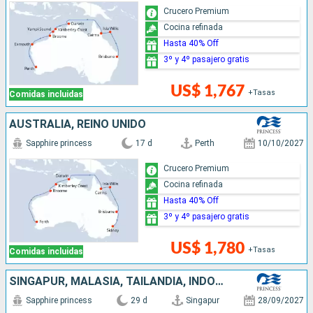
Crucero Premium
Cocina refinada
Hasta 40% Off
3º y 4º pasajero gratis
US$ 1,767
+Tasas
Comidas incluidas
AUSTRALIA, REINO UNIDO
Sapphire princess
17 d
Perth
10/10/2027
Crucero Premium
Cocina refinada
Hasta 40% Off
3º y 4º pasajero gratis
US$ 1,780
+Tasas
Comidas incluidas
SINGAPUR, MALASIA, TAILANDIA, INDONESIA, AUSTRALIA, REINO UNIDO
Sapphire princess
29 d
Singapur
28/09/2027