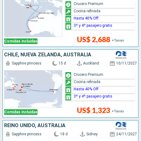
Crucero Premium
Cocina refinada
Hasta 40% Off
3º y 4º pasajero gratis
US$ 2,688
+Tasas
Comidas incluidas
CHILE, NUEVA ZELANDA, AUSTRALIA
Sapphire princess
15 d
Auckland
10/11/2027
Crucero Premium
Cocina refinada
Hasta 40% Off
3º y 4º pasajero gratis
US$ 1,323
+Tasas
Comidas incluidas
REINO UNIDO, AUSTRALIA
Sapphire princess
18 d
Sidney
24/11/2027