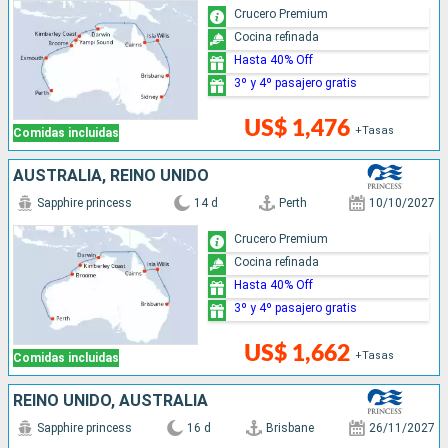
Crucero Premium
Cocina refinada
Hasta 40% Off
3º y 4º pasajero gratis
US$ 1,476
+Tasas
Comidas incluidas
AUSTRALIA, REINO UNIDO
Sapphire princess
14 d
Perth
10/10/2027
Crucero Premium
Cocina refinada
Hasta 40% Off
3º y 4º pasajero gratis
US$ 1,662
+Tasas
Comidas incluidas
REINO UNIDO, AUSTRALIA
Sapphire princess
16 d
Brisbane
26/11/2027