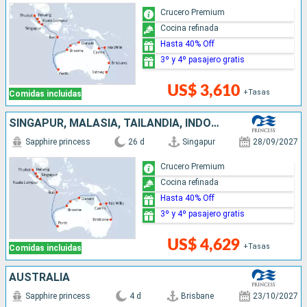
Crucero Premium
Cocina refinada
Hasta 40% Off
3º y 4º pasajero gratis
US$ 3,610
+Tasas
Comidas incluidas
SINGAPUR, MALASIA, TAILANDIA, INDONESIA, AUSTRALIA, REINO UNIDO
Sapphire princess
26 d
Singapur
28/09/2027
Crucero Premium
Cocina refinada
Hasta 40% Off
3º y 4º pasajero gratis
US$ 4,629
+Tasas
Comidas incluidas
AUSTRALIA
Sapphire princess
4 d
Brisbane
23/10/2027