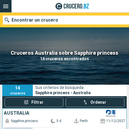
Encontrar un crucero
Nuestros destinos
Cruceros Australia sobre Sapphire princess
14 cruceros encontrados
Fecha de salida
Puertos
Compañías
14
Sus criterios de búsqueda:
Buscar
Sapphire princess - Australia
cruceros
Filtrar
Ordenar
AUSTRALIA
Sapphire princess
5 d
Perth
11/12/2027