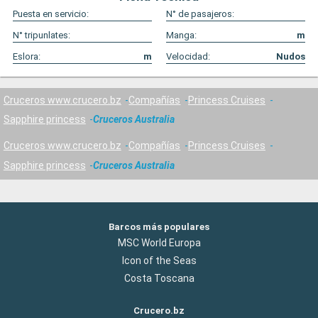
Puesta en servicio:
N° de pasajeros:
N° tripunlates:
Manga:
m
Eslora:
m
Velocidad:
Nudos
Cruceros www.crucero.bz
Compañías
Princess Cruises
Sapphire princess
Cruceros Australia
Cruceros www.crucero.bz
Compañías
Princess Cruises
Sapphire princess
Cruceros Australia
Barcos más populares
MSC World Europa
Icon of the Seas
Costa Toscana
Crucero.bz