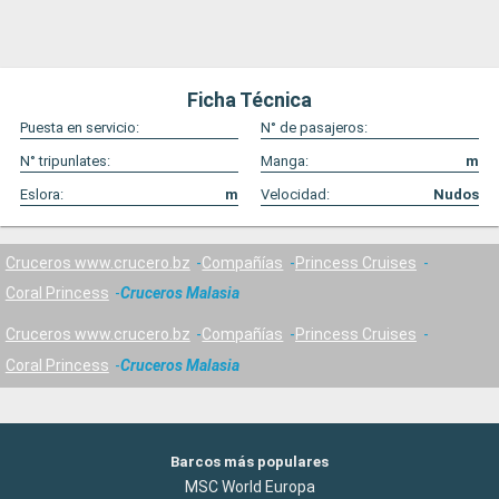
Ficha Técnica
Puesta en servicio:
N° de pasajeros:
N° tripunlates:
Manga:
m
Eslora:
m
Velocidad:
Nudos
Cruceros www.crucero.bz
Compañías
Princess Cruises
Coral Princess
Cruceros Malasia
Cruceros www.crucero.bz
Compañías
Princess Cruises
Coral Princess
Cruceros Malasia
Barcos más populares
MSC World Europa