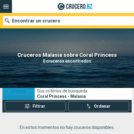
Encontrar un crucero
Nuestros destinos
Cruceros Malasia sobre Coral Princess
0 cruceros encontrados
Fecha de salida
Puertos
Compañías
Sus criterios de búsqueda:
Buscar
Coral Princess - Malasia
Filtrar
Ordenar
En estos momentos no hay cruceros disponibles.