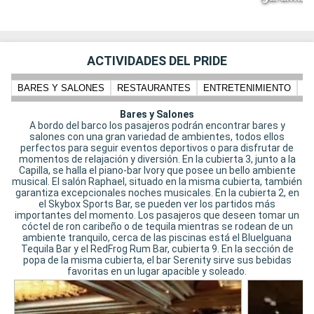
ACTIVIDADES DEL PRIDE
BARES Y SALONES
RESTAURANTES
ENTRETENIMIENTO
N
Bares y Salones
A bordo del barco los pasajeros podrán encontrar bares y
salones con una gran variedad de ambientes, todos ellos
perfectos para seguir eventos deportivos o para disfrutar de
momentos de relajación y diversión. En la cubierta 3, junto a la
Capilla, se halla el piano-bar Ivory que posee un bello ambiente
musical. El salón Raphael, situado en la misma cubierta, también
garantiza excepcionales noches musicales. En la cubierta 2, en
el Skybox Sports Bar, se pueden ver los partidos más
importantes del momento. Los pasajeros que deseen tomar un
cóctel de ron caribeño o de tequila mientras se rodean de un
ambiente tranquilo, cerca de las piscinas está el BlueIguana
Tequila Bar y el RedFrog Rum Bar, cubierta 9. En la sección de
popa de la misma cubierta, el bar Serenity sirve sus bebidas
favoritas en un lugar apacible y soleado.