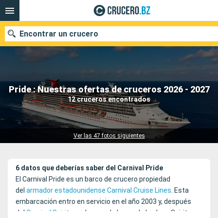
Encontrar un crucero
Nuestros destinos
Pride : Nuestras ofertas de cruceros 2026 - 2027
12 cruceros encontrados
Fecha de salida
Puertos
Compañías
Ver las 47 fotos siguientes
Buscar
6 datos que deberías saber del Carnival Pride
El Carnival Pride es un barco de crucero propiedad
del
armador estadounidense Carnival Cruise Lines
. Esta
embarcación entro en servicio en el año 2003 y, después
del
Carnival Spirit
, es el segundo barco de la clase Spirit.