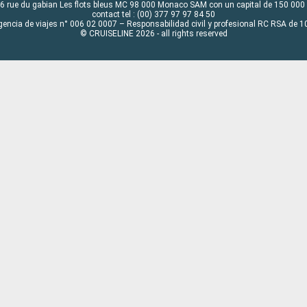
6 rue du gabian Les flots bleus MC 98 000 Monaco SAM con un capital de 150 000
contact tel : (00) 377 97 97 84 50
gencia de viajes n° 006 02 0007 – Responsabilidad civil y profesional RC RSA de
© CRUISELINE 2026 - all rights reserved