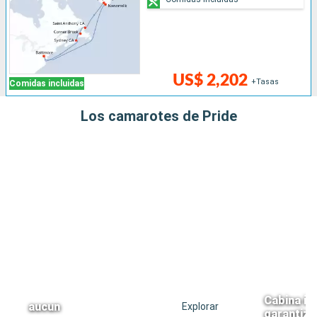
US$ 2,202
+Tasas
Comidas incluidas
Los camarotes de Pride
Cabina in
aucun
Explorar
garantiz