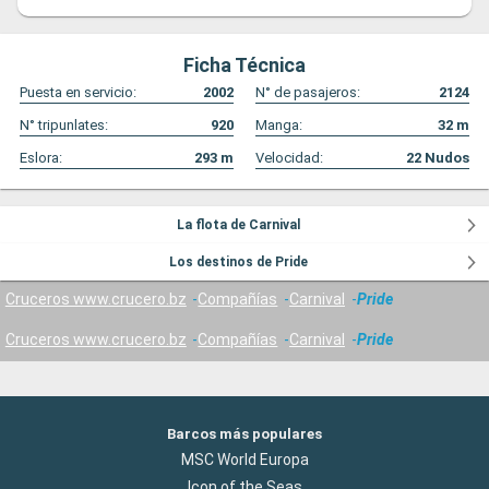
Ficha Técnica
Puesta en servicio:
2002
N° de pasajeros:
2124
N° tripunlates:
920
Manga:
32
m
Eslora:
293
m
Velocidad:
22
Nudos
La flota de Carnival
Los destinos de Pride
Cruceros www.crucero.bz
Compañías
Carnival
Pride
Cruceros www.crucero.bz
Compañías
Carnival
Pride
Barcos más populares
MSC World Europa
Icon of the Seas