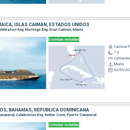
AICA, ISLAS CAIMÁN, ESTADOS UNIDOS
 Celebration Key, Montego Bay, Gran Caiman, Miami
Comidas incluidas
Carnival F
7 d
Camarote
Miami
02/05/20
OS, BAHAMAS, REPÚBLICA DOMINICANA
 Canaveral, Celebration Key, Amber Cove, Puerto Canaveral
Comidas incluidas