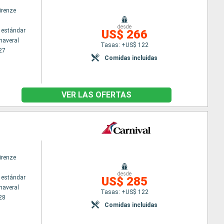
irenze
desde
 estándar
US$ 266
naveral
Tasas: +US$ 122
27
Comidas incluidas
VER LAS OFERTAS
irenze
desde
 estándar
US$ 285
naveral
Tasas: +US$ 122
28
Comidas incluidas