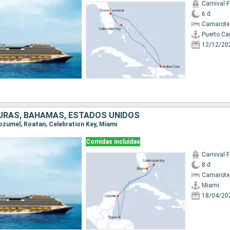
Carnival F
6 d
Camarote
Puerto Ca
12/12/20
URAS, BAHAMAS, ESTADOS UNIDOS
Cozumel, Roatan, Celebration Key, Miami
Comidas incluidas
Carnival F
8 d
Camarote
Miami
18/04/20