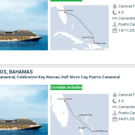
Carnival F
6 d
Camarote
Puerto Ca
14/11/20
DOS, BAHAMAS
 Canaveral, Celebration Key, Nassau, Half Moon Cay, Puerto Canaveral
Comidas incluidas
Carnival F
6 d
Camarote
Puerto Ca
04/01/20