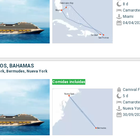
8 d
Camarote
Miami
04/04/20
DOS, BAHAMAS
York, Bermudes, Nueva York
Comidas incluidas
Carnival F
5 d
Camarote
Nueva Yor
30/09/20