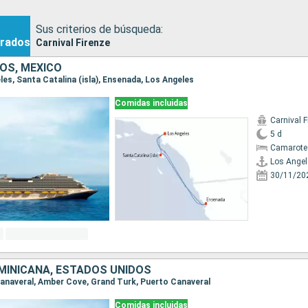
Sus criterios de búsqueda:
rados
Carnival Firenze
OS, MÉXICO
eles, Santa Catalina (isla), Ensenada, Los Angeles
Comidas incluidas
Carnival F
5 d
Camarote
Los Angel
30/11/20
MINICANA, ESTADOS UNIDOS
 Canaveral, Amber Cove, Grand Turk, Puerto Canaveral
Comidas incluidas