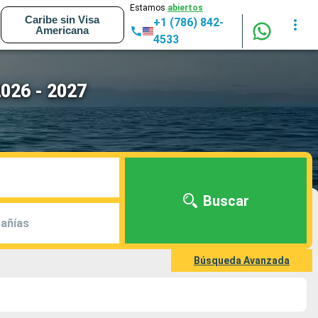
Estamos
abiertos
Caribe sin Visa
+1 (786) 842-
Americana
4533
2026 - 2027
Buscar
añías
Búsqueda Avanzada