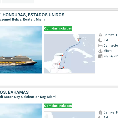
CE, HONDURAS, ESTADOS UNIDOS
Cozumel, Belice, Roatan, Miami
Comidas incluidas
Carnival F
8 d
Camarote
Miami
25/04/20
DOS, BAHAMAS
Half Moon Cay, Celebration Key, Miami
Comidas incluidas
Carnival F
5 d