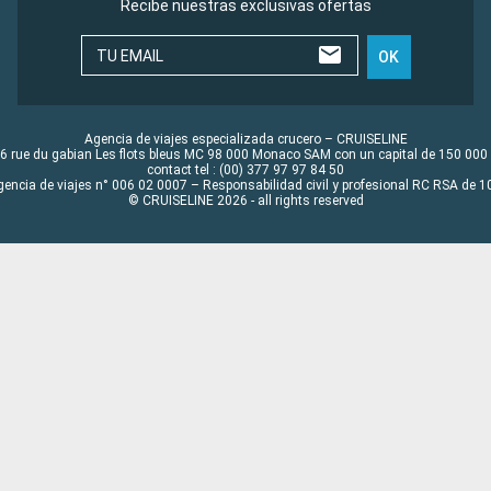
Recibe nuestras exclusivas ofertas
TU EMAIL
OK
Agencia de viajes especializada crucero – CRUISELINE
6 rue du gabian Les flots bleus MC 98 000 Monaco SAM con un capital de 150 000
contact tel : (00) 377 97 97 84 50
gencia de viajes n° 006 02 0007 – Responsabilidad civil y profesional RC RSA de
© CRUISELINE 2026 - all rights reserved