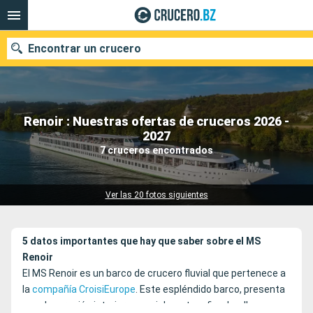
Encontrar un crucero
Renoir : Nuestras ofertas de cruceros 2026 -
Nuestros destinos
2027
7 cruceros encontrados
Fecha de salida
Puertos
Compañías
Ver las 20 fotos siguientes
Buscar
5 datos importantes que hay que saber sobre el MS
Renoir
El MS Renoir es un barco de crucero fluvial que pertenece a
la
compañía CroisiEurope
. Este espléndido barco, presenta
una decoración interior especialmente refinada y lleva a sus