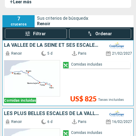
+
Leer más
pasajeros desde París a la Costa Flamenca. Sin duda, ¡un
relajante redescubrimiento del Valle del Sena!
7
Sus criterios de búsqueda:
Renoir
cruceros
Filtrar
Ordenar
LA VALLÉE DE LA SEINE ET SES ESCALES INCONTOURNABLES
Renoir
5 d
Paris
21/02/2027
Comidas incluidas
US$ 825
Tasas incluidas
Comidas incluidas
LES PLUS BELLES ESCALES DE LA VALLÉE DE LA SEINE
Renoir
6 d
Paris
16/02/2027
Comidas incluidas