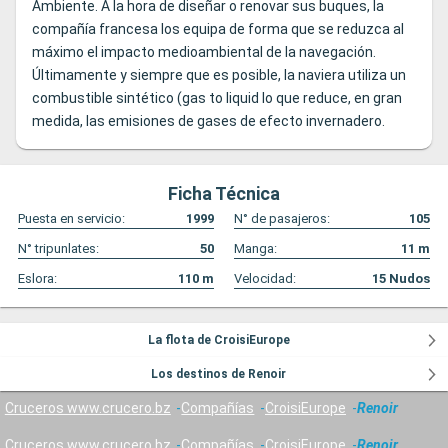
Ambiente. A la hora de diseñar o renovar sus buques, la
compañía francesa los equipa de forma que se reduzca al
máximo el impacto medioambiental de la navegación.
Últimamente y siempre que es posible, la naviera utiliza un
combustible sintético (gas to liquid lo que reduce, en gran
medida, las emisiones de gases de efecto invernadero.
Ficha Técnica
Puesta en servicio:
1999
N° de pasajeros:
105
N° tripunlates:
50
Manga:
11
m
Eslora:
110
m
Velocidad:
15
Nudos
La flota de CroisiEurope
Los destinos de Renoir
Cruceros www.crucero.bz
Compañías
CroisiEurope
Renoir
Cruceros www.crucero.bz
Compañías
CroisiEurope
Renoir