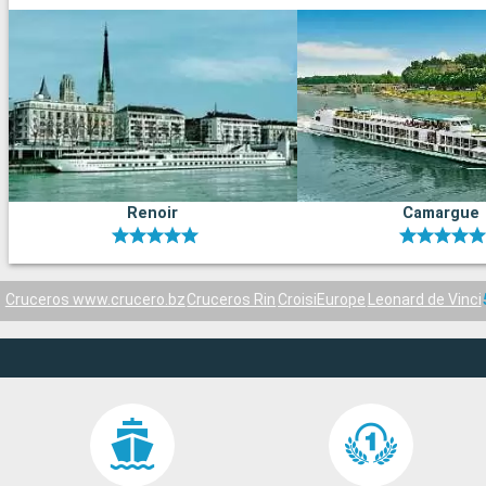
Renoir
Camargue
Cruceros www.crucero.bz
Cruceros Rin
CroisiEurope
Leonard de Vinci