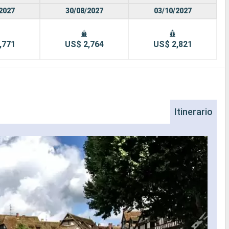
2027
30/08/2027
03/10/2027
,771
US$ 2,764
US$ 2,821
Itinerario
Ne
Necka
valle
pinto
casti
entra
descu