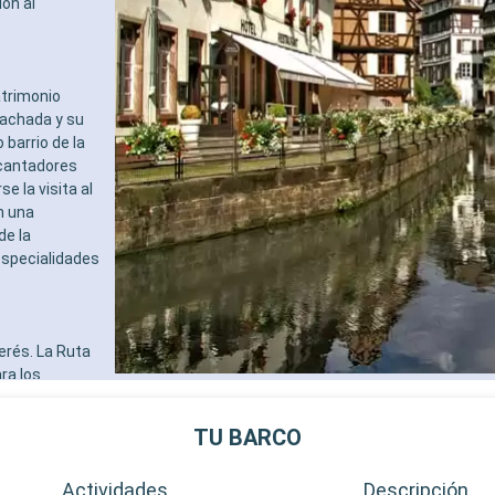
ón al
atrimonio
fachada y su
 barrio de la
ncantadores
e la visita al
n una
de la
especialidades
erés. La Ruta
ra los
r ofrecen
mantes de la
TU BARCO
frece
emania, es
Actividades
Descripción
bre mundial.