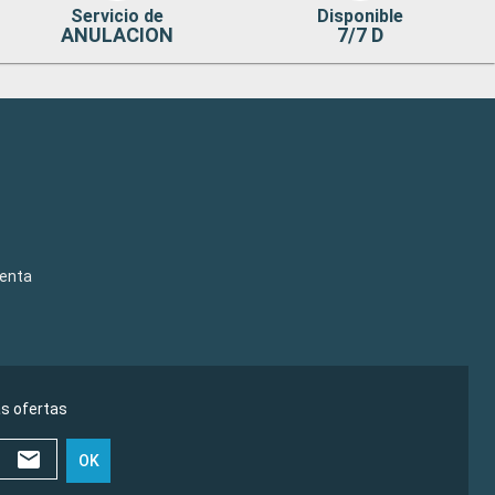
Servicio de
Disponible
ANULACION
7/7 D
venta
as ofertas
OK