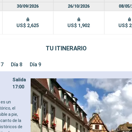
30/09/2026
26/10/2026
08/05/
US$ 2,625
US$ 1,902
US$ 2
TU ITINERARIO
 7
Día 8
Día 9
Salida
17:00
 es un
órico, el
ble a pie,
ncanto de la
históricos de