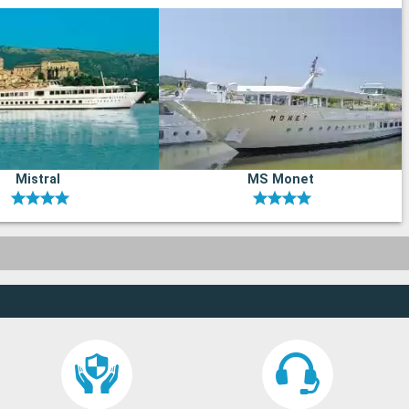
Mistral
MS Monet