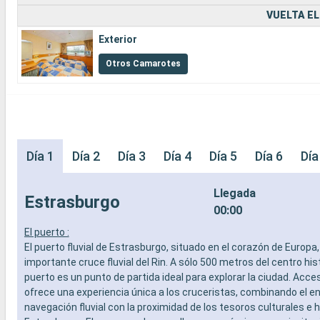
VUELTA EL
Exterior
Otros Camarotes
Día 1
Día 2
Día 3
Día 4
Día 5
Día 6
Día
Llegada
Estrasburgo
00:00
El puerto :
El puerto fluvial de Estrasburgo, situado en el corazón de Europa,
importante cruce fluvial del Rin. A sólo 500 metros del centro hist
puerto es un punto de partida ideal para explorar la ciudad. Accesi
ofrece una experiencia única a los cruceristas, combinando el e
navegación fluvial con la proximidad de los tesoros culturales e 