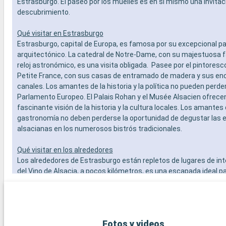
Estrasburgo. El paseo por los muelles es en sí mismo una invitaci
descubrimiento.
Qué visitar en Estrasburgo
Estrasburgo, capital de Europa, es famosa por su excepcional p
arquitectónico. La catedral de Notre-Dame, con su majestuosa 
reloj astronómico, es una visita obligada. Pasee por el pintoresco
Petite France, con sus casas de entramado de madera y sus e
canales. Los amantes de la historia y la política no pueden perders
Parlamento Europeo. El Palais Rohan y el Musée Alsacien ofrece
fascinante visión de la historia y la cultura locales. Los amantes 
gastronomía no deben perderse la oportunidad de degustar las 
alsacianas en los numerosos bistrós tradicionales.
Qué visitar en los alrededores
Los alrededores de Estrasburgo están repletos de lugares de int
del Vino de Alsacia, a pocos kilómetros, es una escapada ideal pa
amantes del vino. Pueblos pintorescos como Obernai y Riquewih
encantadores escenarios para excursiones de un día. Para los a
naturaleza, el Parque Natural Regional de los Vosgos del Norte o
magníficos paseos. Por último, la ciudad de Baden-Baden, en Al
Fotos y videos
fácilmente accesible y ofrece experiencias balnearias de renom