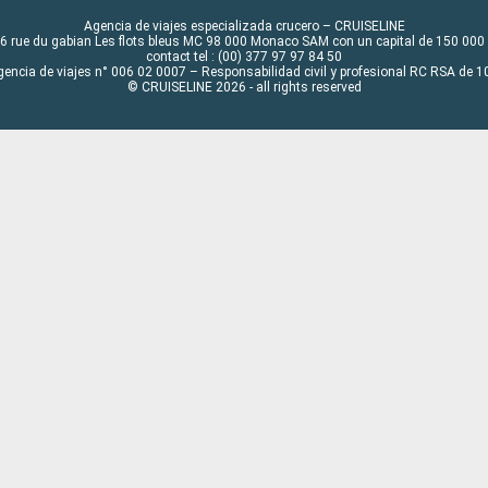
Agencia de viajes especializada crucero – CRUISELINE
6 rue du gabian Les flots bleus MC 98 000 Monaco SAM con un capital de 150 000
contact tel : (00) 377 97 97 84 50
gencia de viajes n° 006 02 0007 – Responsabilidad civil y profesional RC RSA de
© CRUISELINE 2026 - all rights reserved