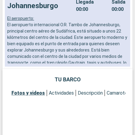
Llegada
Salida
Johannesburgo
00:00
00:00
El aeropuerto:
E
El aeropuerto internacional O.R. Tambo de Johannesburgo,
o
principal centro aéreo de Sudáfrica, está situado a unos 22
p
kilómetros del centro de la ciudad. Este aeropuerto moderno y
s
bien equipado es el punto de entrada para quienes deseen
d
explorar Johannesburgo y sus alrededores. Está bien
u
comunicado con el centro de la ciudad por varios medios de
u
transporte, como el tren rápido Gautrain, taxis y autobuses, lo
que facilita el acceso de los visitantes.
TU BARCO
Qué visitar en Johannesburgo
Johannesburgo, apodada "Jozi", es un crisol cultural y una
Fotos y videos
Actividades
Descripción
Camarotes
metrópolis dinámica. El Museo del Apartheid es esencial para
comprender la compleja historia del país. Soweto, el histórico
municipio, ofrece una visión profunda de la lucha contra el
apartheid, con lugares como la casa de Nelson Mandela. El
moderno distrito de Maboneng es un centro de arte y cultura
contemporáneos, ideal para explorar galerías, boutiques y
restaurantes. El mercadillo de Rosebank ofrece una auténtica