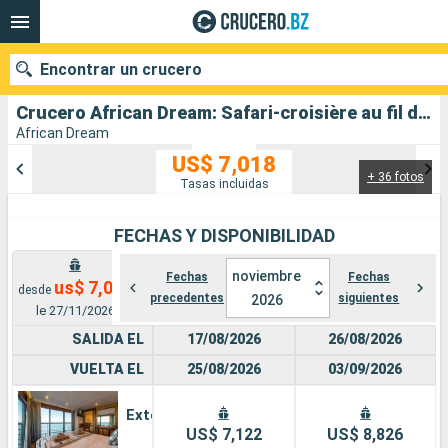
Encontrar un crucero
Crucero African Dream: Safari-croisière au fil du Zambèze - Afrique du Sud, Botswana, Namibie, Zimbabwe salida desde Johannesburgo
African Dream
US$ 7,018
+ 36 fotos
Nuestros destinos
Tasas incluidas
Fecha de salida
FECHAS Y DISPONIBILIDAD
Puertos
Compañías
noviembre
Fechas
Fechas
us$ 7,018
desde
precedentes
siguientes
2026
le 27/11/2026
Buscar
SALIDA EL
17/08/2026
26/08/2026
VUELTA EL
25/08/2026
03/09/2026
Exterior
US$ 7,122
US$ 8,826