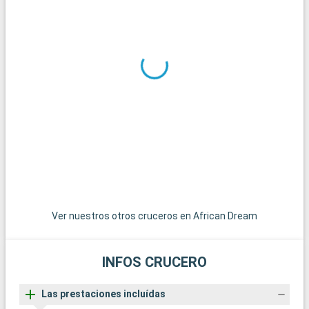
experiencia de compras, con una gran variedad de artesanía
local.
Qué visitar en los alrededores
Los alrededores de Johannesburgo ofrecen una gran variedad
de lugares de interés. La Cuna de la Humanidad, a unos 50
kilómetros, es Patrimonio de la Humanidad de la UNESCO,
famosa por sus descubrimientos paleontológicos. Pretoria, a
55 kilómetros, destaca por sus edificios históricos y sus
calles bordeadas de jacarandas. El Parque Nacional de
Pilanesberg, a unos 160 kilómetros, es un lugar excepcional
para ver a los Cinco Grandes en su hábitat natural.
Ver nuestros otros cruceros en African Dream
INFOS CRUCERO
Las prestaciones incluídas