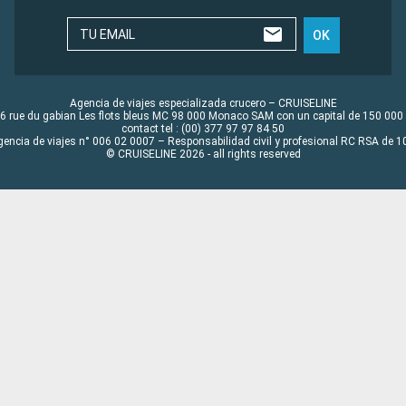
TU EMAIL
OK
Agencia de viajes especializada crucero – CRUISELINE
6 rue du gabian Les flots bleus MC 98 000 Monaco SAM con un capital de 150 000
contact tel : (00) 377 97 97 84 50
gencia de viajes n° 006 02 0007 – Responsabilidad civil y profesional RC RSA de
© CRUISELINE 2026 - all rights reserved