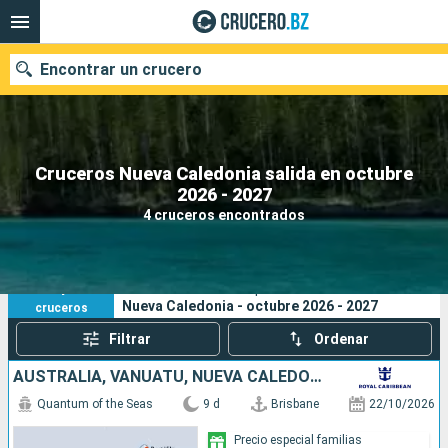
Encontrar un crucero
Cruceros Nueva Caledonia salida en octubre
Nuestros destinos
2026 - 2027
4 cruceros encontrados
Fecha de salida
Puertos
Compañías
4
Sus criterios de búsqueda:
Nueva Caledonia - octubre 2026 - 2027
cruceros
Buscar
Filtrar
Ordenar
AUSTRALIA, VANUATU, NUEVA CALEDONIA
Quantum of the Seas
9 d
Brisbane
22/10/2026
Precio especial familias