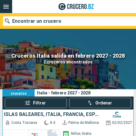
Encontrar un crucero
Nuestros destinos
Cruceros Italia salida en febrero 2027 - 2028
2 cruceros encontrados
Fecha de salida
Puertos
Compañías
2
Sus criterios de búsqueda:
Italia - febrero 2027 - 2028
cruceros
Buscar
Filtrar
Ordenar
ISLAS BALEARES, ITALIA, FRANCIA, ESPAÑA
Costa Toscana
8 d
Palma de Mallorca
02/02/2027
Niños Gratis