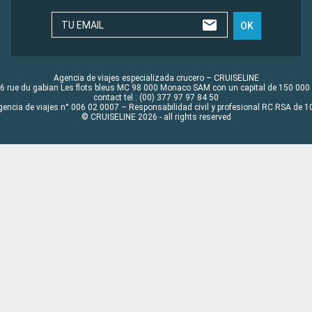
TU EMAIL
OK
Agencia de viajes especializada crucero – CRUISELINE
6 rue du gabian Les flots bleus MC 98 000 Monaco SAM con un capital de 150 000
contact tel : (00) 377 97 97 84 50
gencia de viajes n° 006 02 0007 – Responsabilidad civil y profesional RC RSA de
© CRUISELINE 2026 - all rights reserved