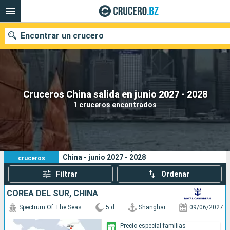
Encontrar un crucero
Nuestros destinos
Cruceros China salida en junio 2027 - 2028
1 cruceros encontrados
Fecha de salida
Puertos
Compañías
1
Sus criterios de búsqueda:
China - junio 2027 - 2028
cruceros
Buscar
Filtrar
Ordenar
COREA DEL SUR, CHINA
Spectrum Of The Seas
5 d
Shanghai
09/06/2027
Precio especial familias