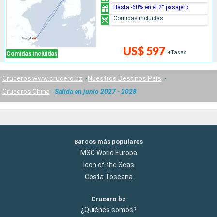
Hasta -60% en el 2° pasajero
Comidas incluidas
US$ 597
+Tasas
Comidas incluidas
Cruceros www.crucero.bz
Nuestros Destinos País
Cruceros China
Salida en junio 2027 - 2028
Barcos más populares
MSC World Europa
Icon of the Seas
Costa Toscana
Crucero.bz
¿Quiénes somos?