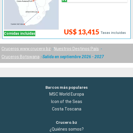
US$ 13,415
Tasas incluidas
Comidas incluidas
Cruceros www.crucero.bz
Nuestros Destinos País
Cruceros Botswana
Salida en septiembre 2026 - 2027
Barcos más populares
MSC World Europa
Icon of the Seas
Costa Toscana
Crucero.bz
¿Quiénes somos?