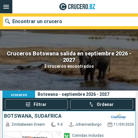
Encontrar un crucero
Cruceros Botswana salida en septiembre 2026 -
Nuestros destinos
2027
3 cruceros encontrados
Fecha de salida
Puertos
Compañías
3
Sus criterios de búsqueda:
Botswana - septiembre 2026 - 2027
cruceros
Buscar
Filtrar
Ordenar
BOTSWANA, SUDAFRICA
Zimbabwean Dream
9 d
Johannesburgo
11/09/2026
Comidas incluidas