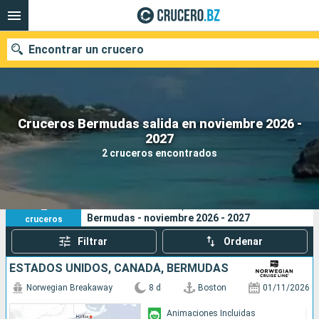
Encontrar un crucero
Cruceros Bermudas salida en noviembre 2026 -
Nuestros destinos
2027
2 cruceros encontrados
Fecha de salida
Puertos
Compañías
2
Sus criterios de búsqueda:
Bermudas - noviembre 2026 - 2027
cruceros
Buscar
Filtrar
Ordenar
ESTADOS UNIDOS, CANADÁ, BERMUDAS
Norwegian Breakaway
8 d
Boston
01/11/2026
Animaciones Incluidas