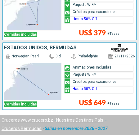
Paquete WiFi*
Créditos para excursiones
Hasta 50% Off
US$ 379
+Tasas
Comidas incluidas
ESTADOS UNIDOS, BERMUDAS
Norwegian Pearl
8 d
Philadelphie
21/11/2026
Animaciones Incluidas
Paquete WiFi*
Créditos para excursiones
Hasta 50% Off
US$ 649
+Tasas
Comidas incluidas
Cruceros www.crucero.bz
Nuestros Destinos País
Cruceros Bermudas
Salida en noviembre 2026 - 2027