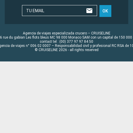
TU EMAIL
OK
Agencia de viajes especializada crucero – CRUISELINE
6 rue du gabian Les flots bleus MC 98 000 Monaco SAM con un capital de 150 000
contact tel : (00) 377 97 97 84 50
gencia de viajes n° 006 02 0007 – Responsabilidad civil y profesional RC RSA de
© CRUISELINE 2026 - all rights reserved