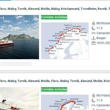
Comidas incluidas
MS Richar
11 d
Camarote
Bergen
10/01/20
Comidas incluidas
MS Polarl
11 d
Camarote