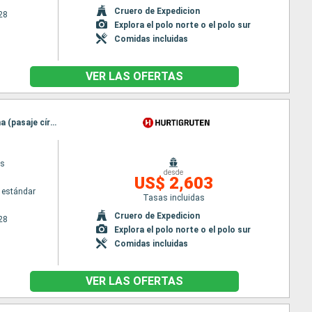
Cruero de Expedicion
28
Explora el polo norte o el polo sur
Comidas incluidas
VER LAS OFERTAS
Itinerario : Bergen, Floro, Maloy, Torvik, Alesund, Molde, Bronnoysund, Maloy, Sandnessjoen, Nesna (pasaje círculo polar), Ornes, Bodo, Stamsund, Kristiansund, Svolvaer, Trondheim, Rorvik, Torvik, Stokmarknes, sortland, Bronnoysund, Risoyhamn, Sandnessjoen, Harstad, Nesna (pasaje círculo polar), Finnsnes, Ornes, Tromso, Bodo, Skjervoy, Stamsund, Svolvaer, Alesund, Oksfjord, Hammerfest, Stokmarknes, Havoysund, sortland, Honningsvag, Risoyhamn, Kjollefjord, Harstad, Mehamn, Finnsnes, Berlevag, Tromso, Skjervoy, Molde, Batsfjord, Vardo, Oksfjord, Vadso, Hammerfest, Kirkenes, Havoysund, Honningsvag, Kjollefjord, Mehamn, Berlevag, Kristiansund, Mehamn, Kjollefjord, Honningsvag, Batsfjord, Havoysund, Vardo, Hammerfest, Vadso, Oksfjord, Kirkenes, Skjervoy, Tromso, Berlevag, Trondheim, Finnsnes, Harstad, Mehamn, Risoyhamn, Kjollefjord, sortland, Honningsvag, Stokmarknes, Havoysund, Svolvaer, Hammerfest, Stamsund, Oksfjord, Skjervoy, Tromso, Bodo, Ornes, Nesna (pasaje círculo polar), Finnsnes, Sandnessjoen, Harstad, Bronnoysund, Risoyhamn, Rorvik, sortland, Stokmarknes, Svolvaer, Stamsund, Trondheim, Bodo, Ornes, Nesna (pasaje círculo polar), Sandnessjoen, Bronnoysund, Rorvik, Sandnessjoen, Trondheim, Nesna (pasaje círculo polar), Ornes, Bodo, Stamsund, Svolvaer, Stokmarknes, sortland, Risoyhamn, Harstad, Finnsnes, Tromso, Skjervoy, Oksfjord, Hammerfest, Havoysund, Honningsvag, Kjollefjord, Mehamn, Berlevag, Batsfjord, Vardo, Vadso, Kirkenes, Vardo, Batsfjord, Berlevag, Mehamn, Kjollefjord, Honningsvag, Havoysund, Hammerfest, Oksfjord, Skjervoy, Tromso, Finnsnes, Harstad, Risoyhamn, sortland, Stokmarknes, Svolvaer, Stamsund, Bodo, Ornes, Nesna (pasaje círculo polar), Sandnessjoen, Bronnoysund, Rorvik, Trondheim
ys
desde
US$ 2,603
 estándar
Tasas incluidas
Cruero de Expedicion
28
Explora el polo norte o el polo sur
Comidas incluidas
VER LAS OFERTAS