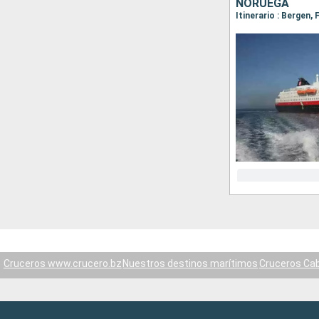
NORUEGA
Cruceros www.crucero.bz
Nuestros destinos marítimos
Cruceros Ca