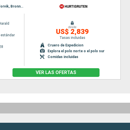
Itinerario : Bergen, Floro, Maloy, Torvik, Alesund, Molde, Maloy, Kristiansund, Trondheim, Rorvik, Torvik, Bronnoysund, Sandnessjoen, Nesna (pasaje círculo polar), Ornes, Bodo, Stamsund, Svolvaer, Alesund, Stokmarknes, sortland, Risoyhamn, Harstad, Finnsnes, Tromso, Skjervoy, Batsfjord, Vardo, Vadso, Kirkenes, Molde, Oksfjord, Hammerfest, Havoysund, Honningsvag, Kjollefjord, Mehamn, Berlevag, Kristiansund, Mehamn, Kjollefjord, Honningsvag, Havoysund, Hammerfest, Oksfjord, Skjervoy, Tromso, Batsfjord, Vardo, Vadso, Kirkenes, Berlevag, Trondheim, Finnsnes, Harstad, Risoyhamn, sortland, Stokmarknes, Svolvaer, Stamsund, Mehamn, Kjollefjord, Honningsvag, Havoysund, Hammerfest, Oksfjord, Skjervoy, Tromso, Bodo, Ornes, Nesna (pasaje círculo polar), Sandnessjoen, Bronnoysund, Rorvik, Finnsnes, Harstad, Risoyhamn, sortland, Stokmarknes, Svolvaer, Stamsund, Trondheim, Bodo, Ornes, Nesna (pasaje círculo polar), Sandnessjoen, Bronnoysund, Rorvik, Sandnessjoen, Trondheim, Nesna (pasaje círculo polar), Ornes, Bodo, Stamsund, Svolvaer, Stokmarknes, sortland, Risoyhamn, Harstad, Finnsnes, Tromso, Skjervoy, Oksfjord, Hammerfest, Havoysund, Honningsvag, Kjollefjord, Mehamn, Berlevag, Batsfjord, Vardo, Vadso, Kirkenes, Vardo, Batsfjord, Berlevag, Mehamn, Kjollefjord, Honningsvag, Havoysund, Hammerfest, Oksfjord, Skjervoy, Tromso, Finnsnes, Harstad, Risoyhamn, sortland, Stokmarknes, Svolvaer, Stamsund, Bodo, Ornes, Nesna (pasaje círculo polar), Sandnessjoen, Bronnoysund, Rorvik, Trondheim
Harald
desde
US$ 2,839
 estándar
Tasas incluidas
Cruero de Expedicion
28
Explora el polo norte o el polo sur
Comidas incluidas
VER LAS OFERTAS