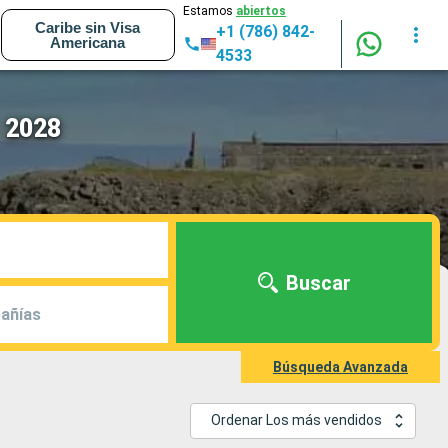
Estamos
abiertos
Caribe sin Visa
+1 (786) 842-
Americana
4533
 2028
Buscar
añías
Búsqueda Avanzada
Ordenar Los más vendidos