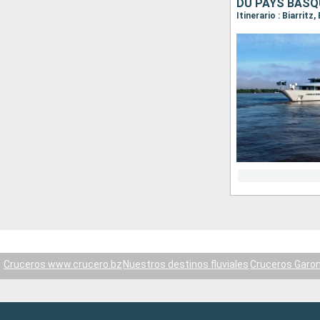
Itinerario : Biarrit
Cruceros www.crucero.bz
Nuestros destinos fluviales
Cruceros Garo