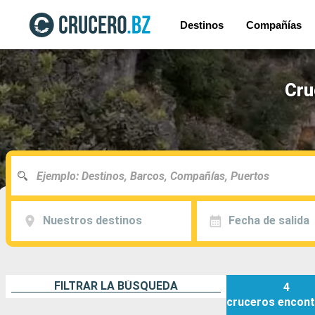
Destinos
Compañías
Cru
Nuestros destinos
Fecha de salida
FILTRAR LA BÚSQUEDA
4
cruceros
encont