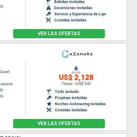
Bebidas incluidas
26
Excursiones incluidas
Servicio y Experiencia de Lujo
Comidas incluidas
VER LAS OFERTAS
Quest
desde
US$ 2,128
Tasas: +US$ 343
exterior
th
Todo incluido
26
Propinas incluidas
Noches AzAmazing incluidas
Comidas incluidas
VER LAS OFERTAS