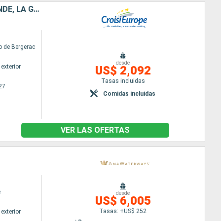
CROISIÈRE EN AQUITAINE DE BORDEAUX À ROYAN, L'ESTUAIRE DE LA GIRONDE, LA GARONNE ET LA DORDOGNE (FORMULE PORT-PORT)
 de Bergerac
desde
exterior
US$ 2,092
Tasas incluidas
27
Comidas incluidas
VER LAS OFERTAS
e
desde
US$ 6,005
Tasas: +US$ 252
exterior