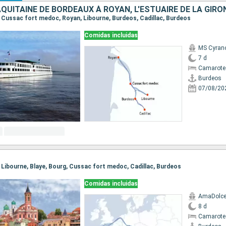
s, Cussac fort medoc, Royan, Libourne, Burdeos, Cadillac, Burdeos
Comidas incluidas
MS Cyrano
7 d
Camarote 
Burdeos
07/08/20
, Libourne, Blaye, Bourg, Cussac fort medoc, Cadillac, Burdeos
Comidas incluidas
AmaDolc
8 d
Camarote 