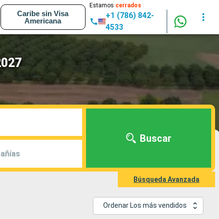
Estamos
cerrados
Caribe sin Visa
+1 (786) 842-
Americana
4533
2027
Buscar
añías
Búsqueda Avanzada
Ordenar Los más vendidos