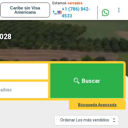
Estamos
cerrados
Caribe sin Visa
+1 (786) 842-
Americana
4533
2028
Buscar
añías
Búsqueda Avanzada
Ordenar Los más vendidos