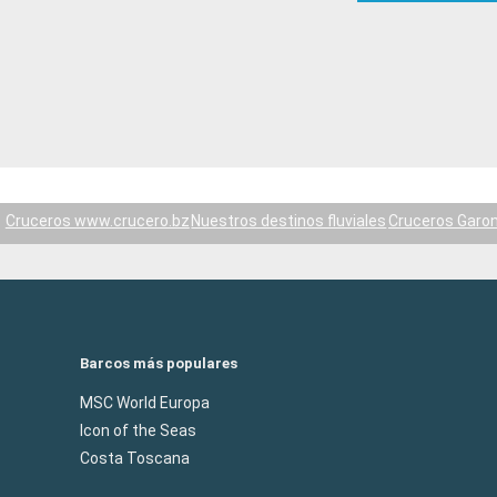
Cruceros www.crucero.bz
Nuestros destinos fluviales
Cruceros Garo
Barcos más populares
MSC World Europa
Icon of the Seas
Costa Toscana