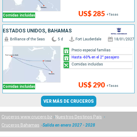
US$ 285
+Tasas
Comidas incluidas
ESTADOS UNIDOS, BAHAMAS
Brilliance of the Seas
5 d
Fort Lauderdale
18/01/2027
Precio especial familias
Hasta -60% en el 2° pasajero
Comidas incluidas
US$ 290
+Tasas
Comidas incluidas
VER MÁS DE CRUCEROS
Cruceros www.crucero.bz
Nuestros Destinos País
Cruceros Bahamas
Salida en enero 2027 - 2028