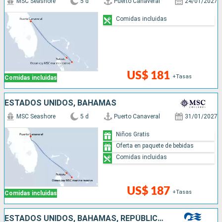
MSC Seashore
5 d
Puerto Canaveral
24/01/2027
Comidas incluidas
US$ 181
+Tasas
Comidas incluidas
ESTADOS UNIDOS, BAHAMAS
MSC Seashore
5 d
Puerto Canaveral
31/01/2027
Niños Gratis
Oferta en paquete de bebidas
Comidas incluidas
US$ 187
+Tasas
Comidas incluidas
ESTADOS UNIDOS, BAHAMAS, REPÚBLICA DOMINICANA