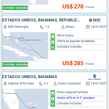
US$ 278
+Tasas
Comidas incluidas
ESTADOS UNIDOS, BAHAMAS, REPÚBLICA DOMINICANA
MSC Meraviglia
7 d
Miami
24/01/2027
Niños Gratis
Oferta en paquete de bebidas
Comidas incluidas
US$ 285
+Tasas
Comidas incluidas
ESTADOS UNIDOS, BAHAMAS
Explorer of the Seas
5 d
Puerto Canaveral
18/01/2027
Precio especial familias
Hasta -60% en el 2° pasajero
Comidas incluidas