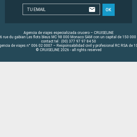
TU EMAIL
OK
Agencia de viajes especializada crucero – CRUISELINE
6 rue du gabian Les flots bleus MC 98 000 Monaco SAM con un capital de 150 000
contact tel : (00) 377 97 97 84 50
gencia de viajes n° 006 02 0007 – Responsabilidad civil y profesional RC RSA de
© CRUISELINE 2026 - all rights reserved