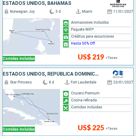
ESTADOS UNIDOS, BAHAMAS
Norwegian Joy
5 d
Miami
11/01/2027
Animaciones Incluidas
Paquete WiFi*
Créditos para excursiones
Hasta 50% Off
US$ 219
+Tasas
Comidas incluidas
ESTADOS UNIDOS, REPÚBLICA DOMINICANA, BAHAMAS
Star Princess
8 d
Fort Lauderdale
23/01/2027
Crucero Premium
Cocina refinada
Comidas incluidas
US$ 225
+Tasas
Comidas incluidas