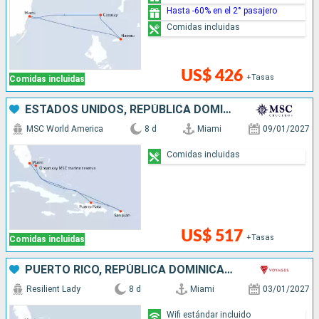
Hasta -60% en el 2° pasajero
Comidas incluidas
US$ 426
+Tasas
Comidas incluidas
ESTADOS UNIDOS, REPÚBLICA DOMINICANA, PUERTO RICO, BAHAMAS
MSC World America
8 d
Miami
09/01/2027
Comidas incluidas
US$ 517
+Tasas
Comidas incluidas
PUERTO RICO, REPÚBLICA DOMINICANA, BAHAMAS, ESTADOS UNIDOS
Resilient Lady
8 d
Miami
03/01/2027
Wifi estándar incluido