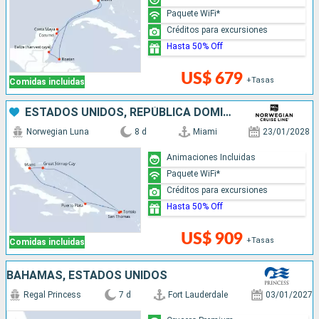
Paquete WiFi*
Créditos para excursiones
Hasta 50% Off
US$ 679
+Tasas
Comidas incluidas
ESTADOS UNIDOS, REPÚBLICA DOMINICANA, BAHAMAS
Norwegian Luna
8 d
Miami
23/01/2028
Animaciones Incluidas
Paquete WiFi*
Créditos para excursiones
Hasta 50% Off
US$ 909
+Tasas
Comidas incluidas
BAHAMAS, ESTADOS UNIDOS
Regal Princess
7 d
Fort Lauderdale
03/01/2027