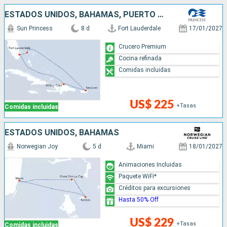
ESTADOS UNIDOS, BAHAMAS, PUERTO RICO, REPÚBLICA DOMINICANA
Sun Princess
8 d
Fort Lauderdale
17/01/2027
Crucero Premium
Cocina refinada
Comidas incluidas
US$ 225
+Tasas
Comidas incluidas
ESTADOS UNIDOS, BAHAMAS
Norwegian Joy
5 d
Miami
18/01/2027
Animaciones Incluidas
Paquete WiFi*
Créditos para excursiones
Hasta 50% Off
US$ 229
+Tasas
Comidas incluidas