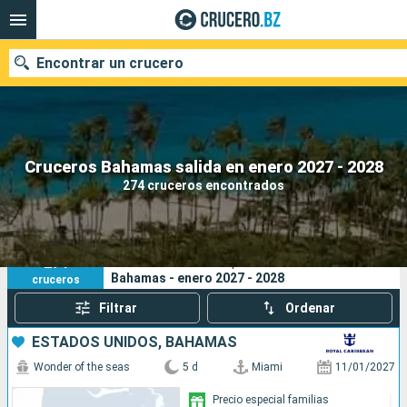
Encontrar un crucero
Nuestros destinos
Cruceros Bahamas salida en enero 2027 - 2028
274 cruceros encontrados
Fecha de salida
Puertos
Compañías
274
Sus criterios de búsqueda:
Bahamas - enero 2027 - 2028
cruceros
Buscar
Filtrar
Ordenar
ESTADOS UNIDOS, BAHAMAS
Wonder of the seas
5 d
Miami
11/01/2027
Precio especial familias