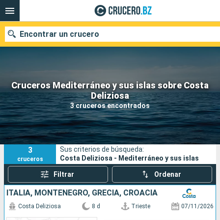
Encontrar un crucero
Cruceros Mediterráneo y sus islas sobre Costa
Nuestros destinos
Deliziosa
3 cruceros encontrados
Fecha de salida
Puertos
Compañías
3
Sus criterios de búsqueda:
Buscar
Costa Deliziosa - Mediterráneo y sus islas
cruceros
Filtrar
Ordenar
ITALIA, MONTENEGRO, GRECIA, CROACIA
Costa Deliziosa
8 d
Trieste
07/11/2026