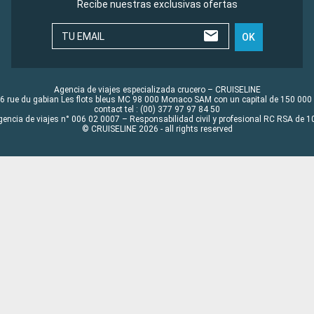
Recibe nuestras exclusivas ofertas
TU EMAIL
OK
Agencia de viajes especializada crucero – CRUISELINE
6 rue du gabian Les flots bleus MC 98 000 Monaco SAM con un capital de 150 000
contact tel : (00) 377 97 97 84 50
gencia de viajes n° 006 02 0007 – Responsabilidad civil y profesional RC RSA de
© CRUISELINE 2026 - all rights reserved