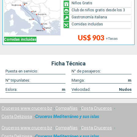
Niños Gratis
Club de niños gratis desde los 3
Gastronomía italiana
Comidas incluidas
US$ 903
+Tasas
Comidas incluidas
Ficha Técnica
Puesta en servicio:
N° de pasajeros:
N° tripunlates:
Manga:
m
Eslora:
m
Velocidad:
Nudos
Cruceros www.crucero.bz
Compañías
Costa Cruceros
Costa Deliziosa
Cruceros Mediterráneo y sus islas
Cruceros www.crucero.bz
Compañías
Costa Cruceros
Costa Deliziosa
Cruceros Mediterráneo y sus islas