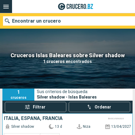
Encontrar un crucero
Nuestros destinos
Cruceros Islas Baleares sobre Silver shadow
1 cruceros encontrados
Fecha de salida
Puertos
Compañías
1
Sus criterios de búsqueda:
Buscar
Silver shadow - Islas Baleares
cruceros
Filtrar
Ordenar
ITALIA, ESPAÑA, FRANCIA
Silver shadow
13 d
Niza
13/04/2027