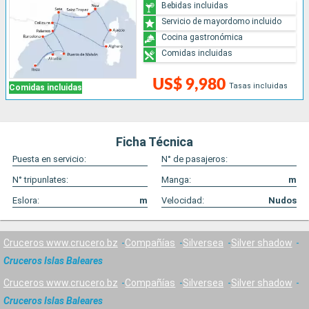
Bebidas incluidas
Servicio de mayordomo incluido
Cocina gastronómica
Comidas incluidas
US$ 9,980
Tasas incluidas
Comidas incluidas
Ficha Técnica
Puesta en servicio:
N° de pasajeros:
N° tripunlates:
Manga:
m
Eslora:
m
Velocidad:
Nudos
Cruceros www.crucero.bz
Compañías
Silversea
Silver shadow
Cruceros Islas Baleares
Cruceros www.crucero.bz
Compañías
Silversea
Silver shadow
Cruceros Islas Baleares