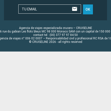
TU EMAIL
OK
Agencia de viajes especializada crucero – CRUISELINE
6 rue du gabian Les flots bleus MC 98 000 Monaco SAM con un capital de 150 000
contact tel : (00) 377 97 97 84 50
gencia de viajes n° 006 02 0007 – Responsabilidad civil y profesional RC RSA de
© CRUISELINE 2026 - all rights reserved