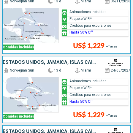
Norwegian Sun
13 d
Miami
06/11/2026
Animaciones Incluidas
Paquete WiFi*
Créditos para excursiones
Hasta 50% Off
US$ 1,229
+Tasas
Comidas incluidas
ESTADOS UNIDOS, JAMAICA, ISLAS CAIMÁN, COLOMBIA, PANAMÁ, COSTA RICA, BELICE, MÉXICO
Norwegian Sun
13 d
Miami
24/03/2027
Animaciones Incluidas
Paquete WiFi*
Créditos para excursiones
Hasta 50% Off
US$ 1,229
+Tasas
Comidas incluidas
ESTADOS UNIDOS, JAMAICA, ISLAS CAIMÁN, COLOMBIA, PANAMÁ, COSTA RICA, BELICE, MÉXICO