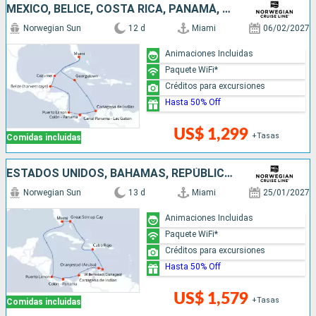
MÉXICO, BELICE, COSTA RICA, PANAMÁ, COLOMBIA, ISLAS CAIMÁN, ESTADOS UNIDOS
Norwegian Sun
12 d
Miami
06/02/2027
Animaciones Incluidas
Paquete WiFi*
Créditos para excursiones
Hasta 50% Off
US$ 1,299
+Tasas
Comidas incluidas
ESTADOS UNIDOS, BAHAMAS, REPÚBLICA DOMINICANA, ARUBA, COLOMBIA, PANAMÁ, COSTA RICA
Norwegian Sun
13 d
Miami
25/01/2027
Animaciones Incluidas
Paquete WiFi*
Créditos para excursiones
Hasta 50% Off
US$ 1,579
+Tasas
Comidas incluidas