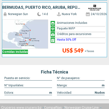
BERMUDAS, PUERTO RICO, ARUBA, REPÚBLICA DOMINICANA, BAHAMAS, ESTADOS UNIDOS
Norwegian Sun
14 d
Nueva York
24/10/2026
Animaciones Incluidas
Paquete WiFi*
Créditos para excursiones
Hasta 50% Off
US$ 549
+Tasas
Comidas incluidas
Ficha Técnica
Puesta en servicio:
N° de pasajeros:
N° tripunlates:
Manga:
m
Eslora:
m
Velocidad:
Nudos
Cruceros www.crucero.bz
Compañías
Norwegian Cruise Line