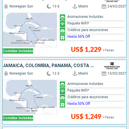
Norwegian Sun
13 d
Miami
24/03/2027
Animaciones Incluidas
Paquete WiFi*
Créditos para excursiones
Hasta 50% Off
US$ 1,229
+Tasas
Comidas incluidas
JAMAICA, COLOMBIA, PANAMÁ, COSTA RICA, BELICE, MÉXICO, ESTADOS UNIDOS
Norwegian Sun
12 d
Miami
13/03/2027
Animaciones Incluidas
Paquete WiFi*
Créditos para excursiones
Hasta 50% Off
US$ 1,249
+Tasas
Comidas incluidas