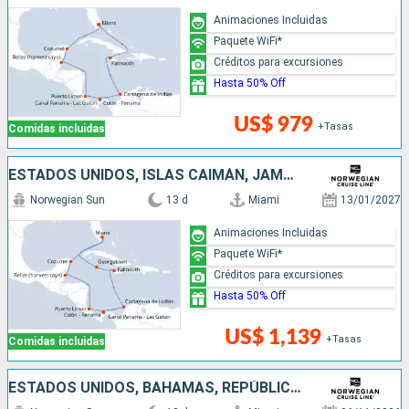
Animaciones Incluidas
Paquete WiFi*
Créditos para excursiones
Hasta 50% Off
US$ 979
+Tasas
Comidas incluidas
ESTADOS UNIDOS, ISLAS CAIMÁN, JAMAICA, COLOMBIA, PANAMÁ, COSTA RICA, BELICE, MÉXICO
Norwegian Sun
13 d
Miami
13/01/2027
Animaciones Incluidas
Paquete WiFi*
Créditos para excursiones
Hasta 50% Off
US$ 1,139
+Tasas
Comidas incluidas
ESTADOS UNIDOS, BAHAMAS, REPÚBLICA DOMINICANA, ARUBA, PANAMÁ, COSTA RICA, ISLAS CAIMÁN