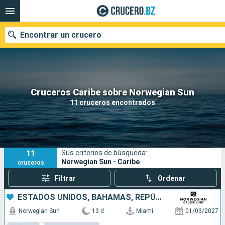
Encontrar un crucero
Nuestros destinos
Cruceros Caribe sobre Norwegian Sun
11 cruceros encontrados
Fecha de salida
Puertos
Compañías
11
Sus criterios de búsqueda:
Buscar
Norwegian Sun - Caribe
cruceros
Filtrar
Ordenar
ESTADOS UNIDOS, BAHAMAS, REPÚBLICA DOMINICANA, ARUBA, COLOMBIA, PANAMÁ, COSTA RICA
Norwegian Sun
13 d
Miami
01/03/2027